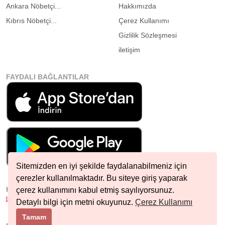
Ankara Nöbetçi...
Hakkımızda
Kıbrıs Nöbetçi...
Çerez Kullanımı
Gizlilik Sözleşmesi
iletişim
FAYDALI BAĞLANTILAR
Sitemizden en iyi şekilde faydalanabilmeniz için
çerezler kullanılmaktadır. Bu siteye giriş yaparak
HIZLI İLETIŞIM
çerez kullanımını kabul etmiş sayılıyorsunuz.
info@nobetcieczane.net
Detaylı bilgi için metni okuyunuz.
Çerez Kullanımı
Tamam