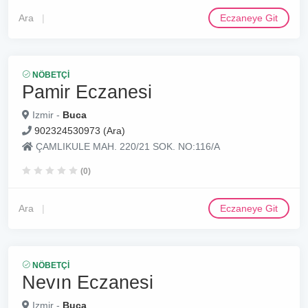
Ara
Eczaneye Git
NÖBETÇI
Pamir Eczanesi
Izmir -
Buca
902324530973 (Ara)
ÇAMLIKULE MAH. 220/21 SOK. NO:116/A
(0)
Ara
Eczaneye Git
NÖBETÇI
Nevın Eczanesi
Izmir -
Buca