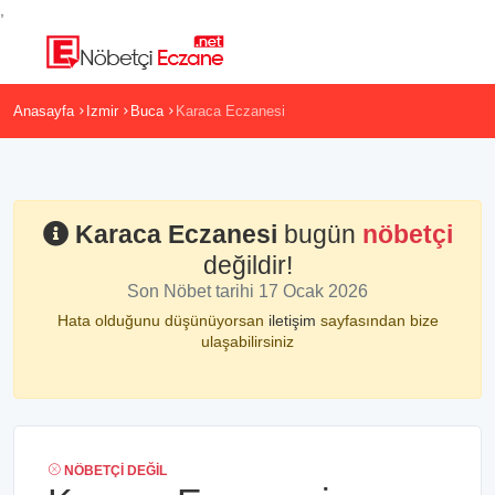
,
Anasayfa
Izmir
Buca
Karaca Eczanesi
Karaca Eczanesi
bugün
nöbetçi
değildir!
Son Nöbet tarihi 17 Ocak 2026
Hata olduğunu düşünüyorsan
iletişim
sayfasından bize
ulaşabilirsiniz
NÖBETÇI DEĞIL