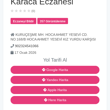
Karaca Eczanesi
(0)
Eczaneyi Bildir
357 Görüntülenme
KURUÇEŞME MH. HOCA AHMET YESEVİ CD.
NO:168/B HOCA AHMET YESEVİ KIZ YURDU KARŞISI
902324541066
17 Ocak 2026
Yol Tarifi Al
Google Harita
Yandex Harita
Apple Harita
Here Harita