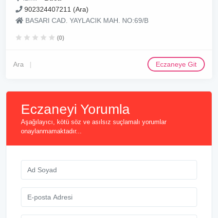
902324407211 (Ara)
BASARI CAD. YAYLACIK MAH. NO:69/B
(0)
Ara
Eczaneye Git
Eczaneyi Yorumla
Aşağılayıcı, kötü söz ve asılsız suçlamalı yorumlar
onaylanmamaktadır...