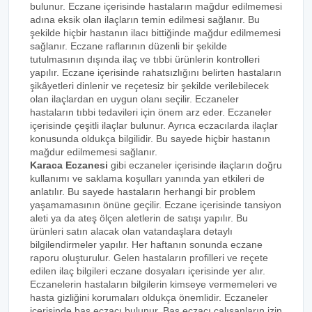
bulunur. Eczane içerisinde hastaların mağdur edilmemesi
adına eksik olan ilaçların temin edilmesi sağlanır. Bu
şekilde hiçbir hastanın ilacı bittiğinde mağdur edilmemesi
sağlanır. Eczane raflarının düzenli bir şekilde
tutulmasının dışında ilaç ve tıbbi ürünlerin kontrolleri
yapılır. Eczane içerisinde rahatsızlığını belirten hastaların
şikâyetleri dinlenir ve reçetesiz bir şekilde verilebilecek
olan ilaçlardan en uygun olanı seçilir. Eczaneler
hastaların tıbbi tedavileri için önem arz eder. Eczaneler
içerisinde çeşitli ilaçlar bulunur. Ayrıca eczacılarda ilaçlar
konusunda oldukça bilgilidir. Bu sayede hiçbir hastanın
mağdur edilmemesi sağlanır.
Karaca Eczanesi
gibi eczaneler içerisinde ilaçların doğru
kullanımı ve saklama koşulları yanında yan etkileri de
anlatılır. Bu sayede hastaların herhangi bir problem
yaşamamasının önüne geçilir. Eczane içerisinde tansiyon
aleti ya da ateş ölçen aletlerin de satışı yapılır. Bu
ürünleri satın alacak olan vatandaşlara detaylı
bilgilendirmeler yapılır. Her haftanın sonunda eczane
raporu oluşturulur. Gelen hastaların profilleri ve reçete
edilen ilaç bilgileri eczane dosyaları içerisinde yer alır.
Eczanelerin hastaların bilgilerin kimseye vermemeleri ve
hasta gizliğini korumaları oldukça önemlidir. Eczaneler
içerisinde baş eczacı bulunur. Baş eczacı çalışanların izin