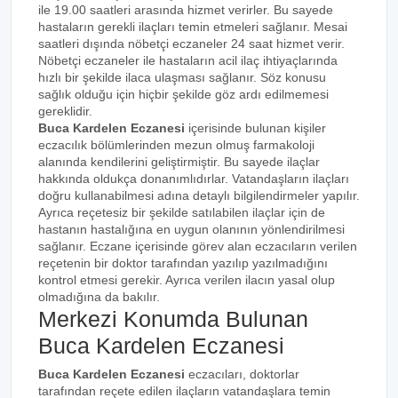
ile 19.00 saatleri arasında hizmet verirler. Bu sayede
hastaların gerekli ilaçları temin etmeleri sağlanır. Mesai
saatleri dışında nöbetçi eczaneler 24 saat hizmet verir.
Nöbetçi eczaneler ile hastaların acil ilaç ihtiyaçlarında
hızlı bir şekilde ilaca ulaşması sağlanır. Söz konusu
sağlık olduğu için hiçbir şekilde göz ardı edilmemesi
gereklidir.
Buca Kardelen Eczanesi
içerisinde bulunan kişiler
eczacılık bölümlerinden mezun olmuş farmakoloji
alanında kendilerini geliştirmiştir. Bu sayede ilaçlar
hakkında oldukça donanımlıdırlar. Vatandaşların ilaçları
doğru kullanabilmesi adına detaylı bilgilendirmeler yapılır.
Ayrıca reçetesiz bir şekilde satılabilen ilaçlar için de
hastanın hastalığına en uygun olanının yönlendirilmesi
sağlanır. Eczane içerisinde görev alan eczacıların verilen
reçetenin bir doktor tarafından yazılıp yazılmadığını
kontrol etmesi gerekir. Ayrıca verilen ilacın yasal olup
olmadığına da bakılır.
Merkezi Konumda Bulunan
Buca Kardelen Eczanesi
Buca Kardelen Eczanesi
eczacıları, doktorlar
tarafından reçete edilen ilaçların vatandaşlara temin