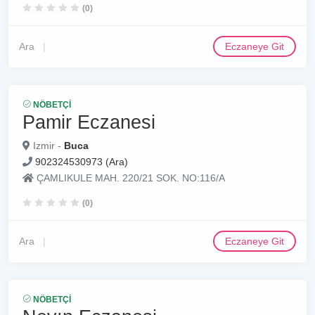
(0)
Ara
Eczaneye Git
NÖBETÇI
Pamir Eczanesi
Izmir -
Buca
902324530973 (Ara)
ÇAMLIKULE MAH. 220/21 SOK. NO:116/A
(0)
Ara
Eczaneye Git
NÖBETÇI