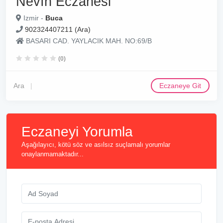
Nevın Eczanesi
Izmir -
Buca
902324407211 (Ara)
BASARI CAD. YAYLACIK MAH. NO:69/B
(0)
Ara
Eczaneye Git
Eczaneyi Yorumla
Aşağılayıcı, kötü söz ve asılsız suçlamalı yorumlar
onaylanmamaktadır...