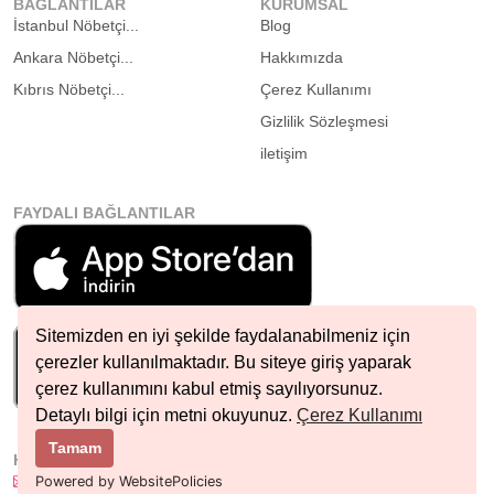
BAĞLANTILAR
KURUMSAL
İstanbul Nöbetçi...
Blog
Ankara Nöbetçi...
Hakkımızda
Kıbrıs Nöbetçi...
Çerez Kullanımı
Gizlilik Sözleşmesi
iletişim
FAYDALI BAĞLANTILAR
Sitemizden en iyi şekilde faydalanabilmeniz için
çerezler kullanılmaktadır. Bu siteye giriş yaparak
çerez kullanımını kabul etmiş sayılıyorsunuz.
Detaylı bilgi için metni okuyunuz.
Çerez Kullanımı
Tamam
HIZLI İLETIŞIM
info@nobetcieczane.net
Powered by WebsitePolicies