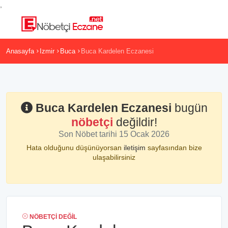
,
Anasayfa
Izmir
Buca
Buca Kardelen Eczanesi
Buca Kardelen Eczanesi
bugün
nöbetçi
değildir!
Son Nöbet tarihi 15 Ocak 2026
Hata olduğunu düşünüyorsan
iletişim
sayfasından bize
ulaşabilirsiniz
NÖBETÇI DEĞIL