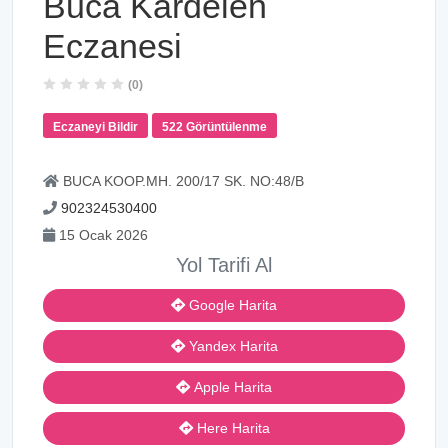
Buca Kardelen
Eczanesi
(0)
Eczaneyi Bildir
522 Görüntülenme
BUCA KOOP.MH. 200/17 SK. NO:48/B
902324530400
15 Ocak 2026
Yol Tarifi Al
Google Harita
Yandex Harita
Apple Harita
Here Harita