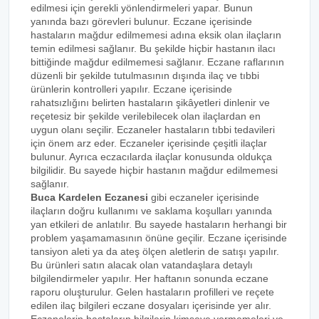
edilmesi için gerekli yönlendirmeleri yapar. Bunun
yanında bazı görevleri bulunur. Eczane içerisinde
hastaların mağdur edilmemesi adına eksik olan ilaçların
temin edilmesi sağlanır. Bu şekilde hiçbir hastanın ilacı
bittiğinde mağdur edilmemesi sağlanır. Eczane raflarının
düzenli bir şekilde tutulmasının dışında ilaç ve tıbbi
ürünlerin kontrolleri yapılır. Eczane içerisinde
rahatsızlığını belirten hastaların şikâyetleri dinlenir ve
reçetesiz bir şekilde verilebilecek olan ilaçlardan en
uygun olanı seçilir. Eczaneler hastaların tıbbi tedavileri
için önem arz eder. Eczaneler içerisinde çeşitli ilaçlar
bulunur. Ayrıca eczacılarda ilaçlar konusunda oldukça
bilgilidir. Bu sayede hiçbir hastanın mağdur edilmemesi
sağlanır.
Buca Kardelen Eczanesi
gibi eczaneler içerisinde
ilaçların doğru kullanımı ve saklama koşulları yanında
yan etkileri de anlatılır. Bu sayede hastaların herhangi bir
problem yaşamamasının önüne geçilir. Eczane içerisinde
tansiyon aleti ya da ateş ölçen aletlerin de satışı yapılır.
Bu ürünleri satın alacak olan vatandaşlara detaylı
bilgilendirmeler yapılır. Her haftanın sonunda eczane
raporu oluşturulur. Gelen hastaların profilleri ve reçete
edilen ilaç bilgileri eczane dosyaları içerisinde yer alır.