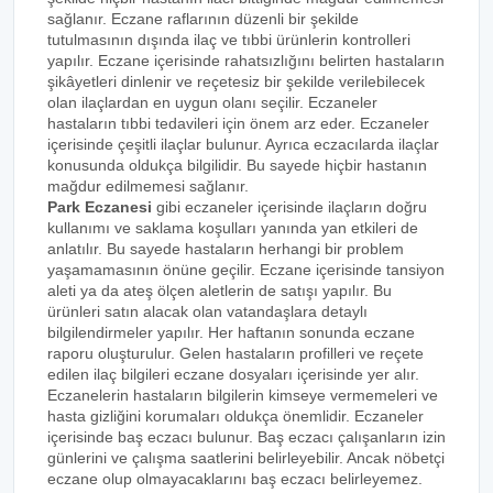
sağlanır. Eczane raflarının düzenli bir şekilde
tutulmasının dışında ilaç ve tıbbi ürünlerin kontrolleri
yapılır. Eczane içerisinde rahatsızlığını belirten hastaların
şikâyetleri dinlenir ve reçetesiz bir şekilde verilebilecek
olan ilaçlardan en uygun olanı seçilir. Eczaneler
hastaların tıbbi tedavileri için önem arz eder. Eczaneler
içerisinde çeşitli ilaçlar bulunur. Ayrıca eczacılarda ilaçlar
konusunda oldukça bilgilidir. Bu sayede hiçbir hastanın
mağdur edilmemesi sağlanır.
Park Eczanesi
gibi eczaneler içerisinde ilaçların doğru
kullanımı ve saklama koşulları yanında yan etkileri de
anlatılır. Bu sayede hastaların herhangi bir problem
yaşamamasının önüne geçilir. Eczane içerisinde tansiyon
aleti ya da ateş ölçen aletlerin de satışı yapılır. Bu
ürünleri satın alacak olan vatandaşlara detaylı
bilgilendirmeler yapılır. Her haftanın sonunda eczane
raporu oluşturulur. Gelen hastaların profilleri ve reçete
edilen ilaç bilgileri eczane dosyaları içerisinde yer alır.
Eczanelerin hastaların bilgilerin kimseye vermemeleri ve
hasta gizliğini korumaları oldukça önemlidir. Eczaneler
içerisinde baş eczacı bulunur. Baş eczacı çalışanların izin
günlerini ve çalışma saatlerini belirleyebilir. Ancak nöbetçi
eczane olup olmayacaklarını baş eczacı belirleyemez.