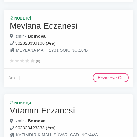
NÖBETÇI
Mevlana Eczanesi
Izmir -
Bornova
902323399100 (Ara)
MEVLANA MAH. 1731 SOK. NO:10/B
(0)
Ara
Eczaneye Git
NÖBETÇI
Vıtamın Eczanesi
Izmir -
Bornova
902323423333 (Ara)
KAZIMDIRIK MAH. SÜVARI CAD. NO:44/A