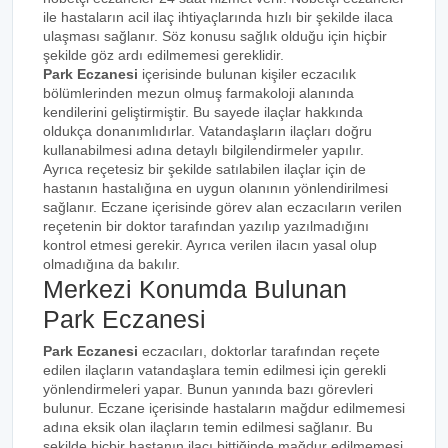
ile hastaların acil ilaç ihtiyaçlarında hızlı bir şekilde ilaca
ulaşması sağlanır. Söz konusu sağlık olduğu için hiçbir
şekilde göz ardı edilmemesi gereklidir.
Park Eczanesi
içerisinde bulunan kişiler eczacılık
bölümlerinden mezun olmuş farmakoloji alanında
kendilerini geliştirmiştir. Bu sayede ilaçlar hakkında
oldukça donanımlıdırlar. Vatandaşların ilaçları doğru
kullanabilmesi adına detaylı bilgilendirmeler yapılır.
Ayrıca reçetesiz bir şekilde satılabilen ilaçlar için de
hastanın hastalığına en uygun olanının yönlendirilmesi
sağlanır. Eczane içerisinde görev alan eczacıların verilen
reçetenin bir doktor tarafından yazılıp yazılmadığını
kontrol etmesi gerekir. Ayrıca verilen ilacın yasal olup
olmadığına da bakılır.
Merkezi Konumda Bulunan
Park Eczanesi
Park Eczanesi
eczacıları, doktorlar tarafından reçete
edilen ilaçların vatandaşlara temin edilmesi için gerekli
yönlendirmeleri yapar. Bunun yanında bazı görevleri
bulunur. Eczane içerisinde hastaların mağdur edilmemesi
adına eksik olan ilaçların temin edilmesi sağlanır. Bu
şekilde hiçbir hastanın ilacı bittiğinde mağdur edilmemesi