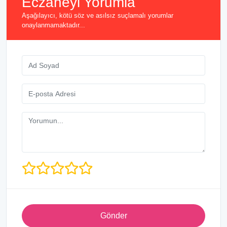
Eczaneyi Yorumla
Aşağılayıcı, kötü söz ve asılsız suçlamalı yorumlar
onaylanmamaktadır...
Gönder