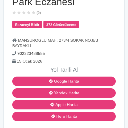
Park Eczanesi
(0)
Eczaneyi Bildir
372 Görüntülenme
MANSUROGLU MAH. 273/4 SOKAK NO:8/B
BAYRAKLI
902323488585
15 Ocak 2026
Yol Tarifi Al
Google Harita
Yandex Harita
Apple Harita
Here Harita