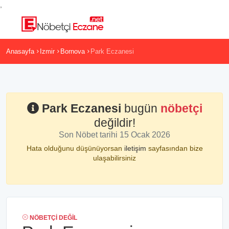
,
Anasayfa
Izmir
Bornova
Park Eczanesi
Park Eczanesi
bugün
nöbetçi
değildir!
Son Nöbet tarihi 15 Ocak 2026
Hata olduğunu düşünüyorsan
iletişim
sayfasından bize
ulaşabilirsiniz
NÖBETÇI DEĞIL