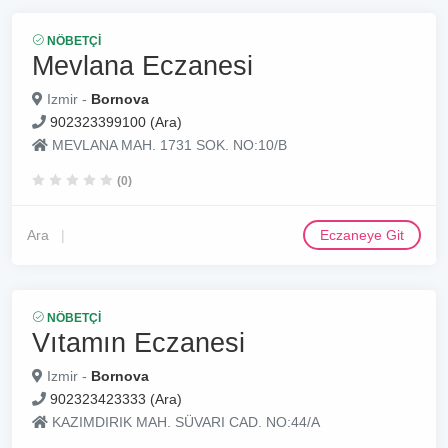
NÖBETÇI
Mevlana Eczanesi
Izmir -
Bornova
902323399100 (Ara)
MEVLANA MAH. 1731 SOK. NO:10/B
(0)
Ara
Eczaneye Git
NÖBETÇI
Vıtamın Eczanesi
Izmir -
Bornova
902323423333 (Ara)
KAZIMDIRIK MAH. SÜVARI CAD. NO:44/A