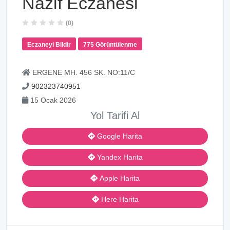
Nazif Eczanesi
(0)
Eczaneyi Bildir
775 Görüntülenme
ERGENE MH. 456 SK. NO:11/C
902323740951
15 Ocak 2026
Yol Tarifi Al
Google Harita
Yandex Harita
Apple Harita
Here Harita