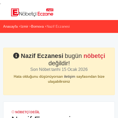
,
Anasayfa
Izmir
Bornova
Nazif Eczanesi
Nazif Eczanesi
bugün
nöbetçi
değildir!
Son Nöbet tarihi 15 Ocak 2026
Hata olduğunu düşünüyorsan
iletişim
sayfasından bize
ulaşabilirsiniz
NÖBETÇI DEĞIL