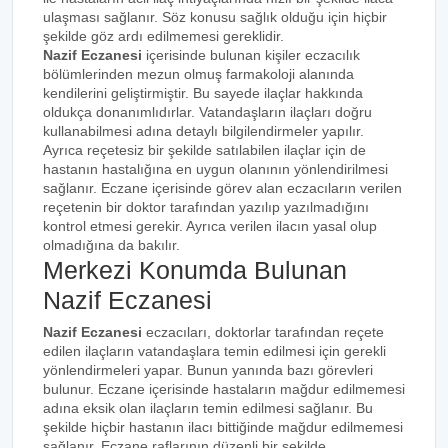
ulaşması sağlanır. Söz konusu sağlık olduğu için hiçbir
şekilde göz ardı edilmemesi gereklidir.
Nazif Eczanesi
içerisinde bulunan kişiler eczacılık
bölümlerinden mezun olmuş farmakoloji alanında
kendilerini geliştirmiştir. Bu sayede ilaçlar hakkında
oldukça donanımlıdırlar. Vatandaşların ilaçları doğru
kullanabilmesi adına detaylı bilgilendirmeler yapılır.
Ayrıca reçetesiz bir şekilde satılabilen ilaçlar için de
hastanın hastalığına en uygun olanının yönlendirilmesi
sağlanır. Eczane içerisinde görev alan eczacıların verilen
reçetenin bir doktor tarafından yazılıp yazılmadığını
kontrol etmesi gerekir. Ayrıca verilen ilacın yasal olup
olmadığına da bakılır.
Merkezi Konumda Bulunan
Nazif Eczanesi
Nazif Eczanesi
eczacıları, doktorlar tarafından reçete
edilen ilaçların vatandaşlara temin edilmesi için gerekli
yönlendirmeleri yapar. Bunun yanında bazı görevleri
bulunur. Eczane içerisinde hastaların mağdur edilmemesi
adına eksik olan ilaçların temin edilmesi sağlanır. Bu
şekilde hiçbir hastanın ilacı bittiğinde mağdur edilmemesi
sağlanır. Eczane raflarının düzenli bir şekilde