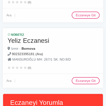
(0)
Ara
Eczaneye Git
NÖBETÇI
Yeliz Eczanesi
Izmir -
Bornova
902323395181 (Ara)
MANSUROĞLU MH. 267/1 SK. NO:8/D
(0)
Ara
Eczaneye Git
Eczaneyi Yorumla