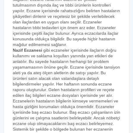
tutulmasının dışında ilaç ve tıbbi ürünlerin kontrolleri
yapılır. Eczane içerisinde rahatsızlığını belirten hastaların
şikâyetleri dinlenir ve reçetesiz bir şekilde verilebilecek
olan ilaçlardan en uygun olanı seçilir. Eczaneler
hastaların tıbbi tedavileri için önem arz eder. Eczaneler
içerisinde çeşitli ilaçlar bulunur. Ayrıca eczacılarda ilaçlar
konusunda oldukça bilgilidir. Bu sayede hiçbir hastanın
mağdur edilmemesi sağlanır.
Nazif Eczanesi
gibi eczaneler içerisinde ilaçların doğru
kullanımı ve saklama koşulları yanında yan etkileri de
anlatılır. Bu sayede hastaların herhangi bir problem
yaşamamasının önüne geçilir. Eczane içerisinde tansiyon
aleti ya da ateş ölçen aletlerin de satışı yapılır. Bu
ürünleri satın alacak olan vatandaşlara detaylı
bilgilendirmeler yapılır. Her haftanın sonunda eczane
raporu oluşturulur. Gelen hastaların profilleri ve reçete
edilen ilaç bilgileri eczane dosyaları içerisinde yer alır.
Eczanelerin hastaların bilgilerin kimseye vermemeleri ve
hasta gizliğini korumaları oldukça önemlidir. Eczaneler
içerisinde baş eczacı bulunur. Baş eczacı çalışanların izin
günlerini ve çalışma saatlerini belirleyebilir. Ancak nöbetçi
eczane olup olmayacaklarını baş eczacı belirleyemez.
Sistemik bir şekilde o bölgede bulunan her eczanenin