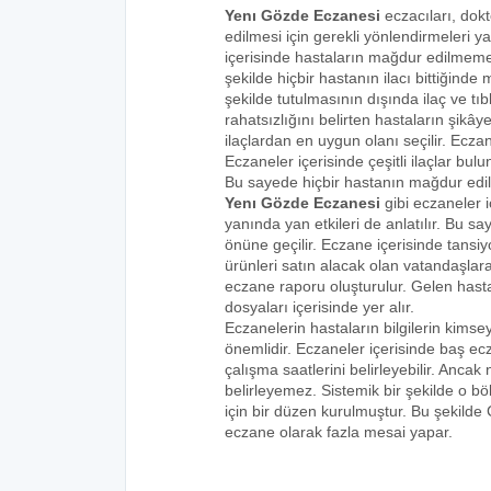
Yenı Gözde Eczanesi
eczacıları, dokt
edilmesi için gerekli yönlendirmeleri 
içerisinde hastaların mağdur edilmemes
şekilde hiçbir hastanın ilacı bittiğind
şekilde tutulmasının dışında ilaç ve tıbb
rahatsızlığını belirten hastaların şikâye
ilaçlardan en uygun olanı seçilir. Eczan
Eczaneler içerisinde çeşitli ilaçlar bulu
Bu sayede hiçbir hastanın mağdur edi
Yenı Gözde Eczanesi
gibi eczaneler i
yanında yan etkileri de anlatılır. Bu
önüne geçilir. Eczane içerisinde tansiyo
ürünleri satın alacak olan vatandaşlara
eczane raporu oluşturulur. Gelen hastala
dosyaları içerisinde yer alır.
Eczanelerin hastaların bilgilerin kims
önemlidir. Eczaneler içerisinde baş ecz
çalışma saatlerini belirleyebilir. Anca
belirleyemez. Sistemik bir şekilde o 
için bir düzen kurulmuştur. Bu şekilde
eczane olarak fazla mesai yapar.