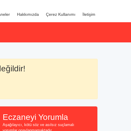
neler
Hakkımızda
Çerez Kullanımı
İletişim
eğildir!
Eczaneyi Yorumla
Aşağılayıcı, kötü söz ve asılsız suçlamalı
yorumlar onaylanmamaktadır...