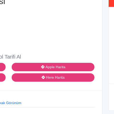
si
ol Tarifi Al
Apple Harita
Here Harita
kak Görünüm