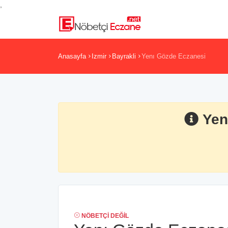
,
Anasayfa
Izmir
Bayrakli
Yenı Gözde Eczanesi
Yen
NÖBETÇI DEĞIL