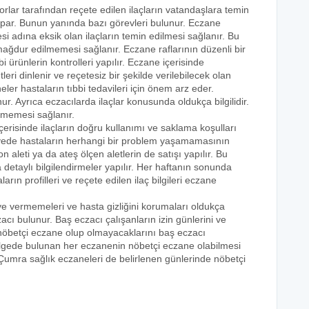
orlar tarafından reçete edilen ilaçların vatandaşlara temin
yapar. Bunun yanında bazı görevleri bulunur. Eczane
i adına eksik olan ilaçların temin edilmesi sağlanır. Bu
e mağdur edilmemesi sağlanır. Eczane raflarının düzenli bir
i ürünlerin kontrolleri yapılır. Eczane içerisinde
tleri dinlenir ve reçetesiz bir şekilde verilebilecek olan
eler hastaların tıbbi tedavileri için önem arz eder.
nur. Ayrıca eczacılarda ilaçlar konusunda oldukça bilgilidir.
lmemesi sağlanır.
çerisinde ilaçların doğru kullanımı ve saklama koşulları
 sayede hastaların herhangi bir problem yaşamamasının
n aleti ya da ateş ölçen aletlerin de satışı yapılır. Bu
 detaylı bilgilendirmeler yapılır. Her haftanın sonunda
rın profilleri ve reçete edilen ilaç bilgileri eczane
eye vermemeleri ve hasta gizliğini korumaları oldukça
acı bulunur. Baş eczacı çalışanların izin günlerini ve
k nöbetçi eczane olup olmayacaklarını baş eczacı
bölgede bulunan her eczanenin nöbetçi eczane olabilmesi
 Çumra sağlık eczaneleri de belirlenen günlerinde nöbetçi