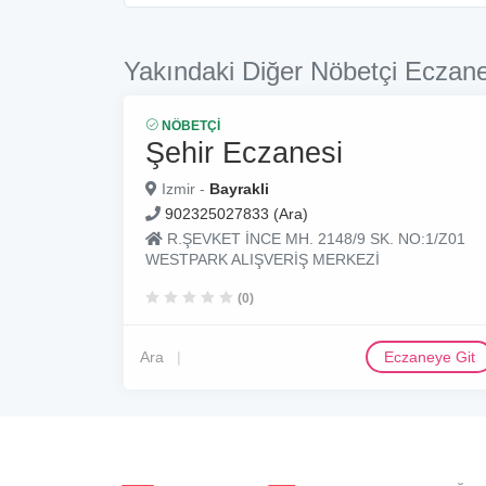
Yakındaki Diğer Nöbetçi Eczane
NÖBETÇI
Şehir Eczanesi
Izmir -
Bayrakli
902325027833 (Ara)
R.ŞEVKET İNCE MH. 2148/9 SK. NO:1/Z01
WESTPARK ALIŞVERİŞ MERKEZİ
(0)
Ara
Eczaneye Git