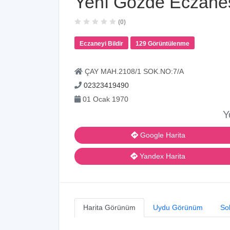
Yenı Gözde Eczane
(0)
Eczaneyi Bildir
129 Görüntülenme
ÇAY MAH.2108/1 SOK.NO:7/A
02323419490
01 Ocak 1970
Y
Google Harita
Yandex Harita
Harita Görünüm
Uydu Görünüm
So