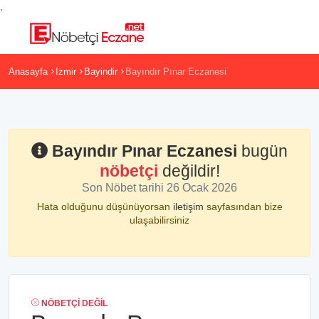
,
Anasayfa
Izmir
Bayindir
Bayındır Pınar Eczanesi
Bayındır Pınar Eczanesi
bugün
nöbetçi
değildir!
Son Nöbet tarihi 26 Ocak 2026
Hata olduğunu düşünüyorsan
iletişim
sayfasından bize
ulaşabilirsiniz
NÖBETÇI DEĞIL