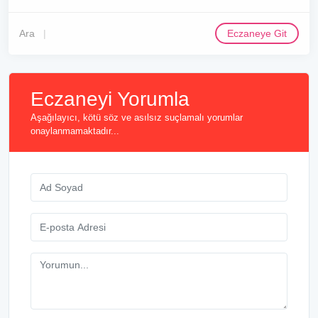
Ara
Eczaneye Git
Eczaneyi Yorumla
Aşağılayıcı, kötü söz ve asılsız suçlamalı yorumlar
onaylanmamaktadır...