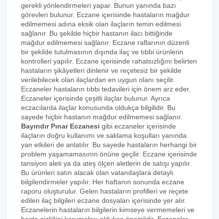
gerekli yönlendirmeleri yapar. Bunun yanında bazı
görevleri bulunur. Eczane içerisinde hastaların mağdur
edilmemesi adına eksik olan ilaçların temin edilmesi
sağlanır. Bu şekilde hiçbir hastanın ilacı bittiğinde
mağdur edilmemesi sağlanır. Eczane raflarının düzenli
bir şekilde tutulmasının dışında ilaç ve tıbbi ürünlerin
kontrolleri yapılır. Eczane içerisinde rahatsızlığını belirten
hastaların şikâyetleri dinlenir ve reçetesiz bir şekilde
verilebilecek olan ilaçlardan en uygun olanı seçilir.
Eczaneler hastaların tıbbi tedavileri için önem arz eder.
Eczaneler içerisinde çeşitli ilaçlar bulunur. Ayrıca
eczacılarda ilaçlar konusunda oldukça bilgilidir. Bu
sayede hiçbir hastanın mağdur edilmemesi sağlanır.
Bayındır Pınar Eczanesi
gibi eczaneler içerisinde
ilaçların doğru kullanımı ve saklama koşulları yanında
yan etkileri de anlatılır. Bu sayede hastaların herhangi bir
problem yaşamamasının önüne geçilir. Eczane içerisinde
tansiyon aleti ya da ateş ölçen aletlerin de satışı yapılır.
Bu ürünleri satın alacak olan vatandaşlara detaylı
bilgilendirmeler yapılır. Her haftanın sonunda eczane
raporu oluşturulur. Gelen hastaların profilleri ve reçete
edilen ilaç bilgileri eczane dosyaları içerisinde yer alır.
Eczanelerin hastaların bilgilerin kimseye vermemeleri ve