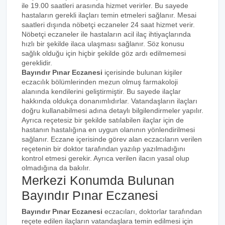
ile 19.00 saatleri arasında hizmet verirler. Bu sayede
hastaların gerekli ilaçları temin etmeleri sağlanır. Mesai
saatleri dışında nöbetçi eczaneler 24 saat hizmet verir.
Nöbetçi eczaneler ile hastaların acil ilaç ihtiyaçlarında
hızlı bir şekilde ilaca ulaşması sağlanır. Söz konusu
sağlık olduğu için hiçbir şekilde göz ardı edilmemesi
gereklidir.
Bayındır Pınar Eczanesi
içerisinde bulunan kişiler
eczacılık bölümlerinden mezun olmuş farmakoloji
alanında kendilerini geliştirmiştir. Bu sayede ilaçlar
hakkında oldukça donanımlıdırlar. Vatandaşların ilaçları
doğru kullanabilmesi adına detaylı bilgilendirmeler yapılır.
Ayrıca reçetesiz bir şekilde satılabilen ilaçlar için de
hastanın hastalığına en uygun olanının yönlendirilmesi
sağlanır. Eczane içerisinde görev alan eczacıların verilen
reçetenin bir doktor tarafından yazılıp yazılmadığını
kontrol etmesi gerekir. Ayrıca verilen ilacın yasal olup
olmadığına da bakılır.
Merkezi Konumda Bulunan
Bayındır Pınar Eczanesi
Bayındır Pınar Eczanesi
eczacıları, doktorlar tarafından
reçete edilen ilaçların vatandaşlara temin edilmesi için