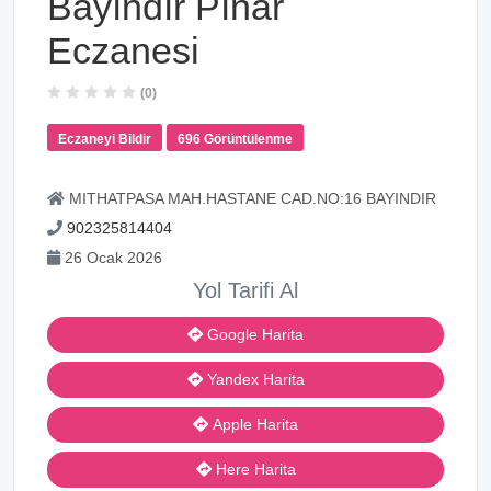
Bayındır Pınar
Eczanesi
(0)
Eczaneyi Bildir
696 Görüntülenme
MITHATPASA MAH.HASTANE CAD.NO:16 BAYINDIR
902325814404
26 Ocak 2026
Yol Tarifi Al
Google Harita
Yandex Harita
Apple Harita
Here Harita