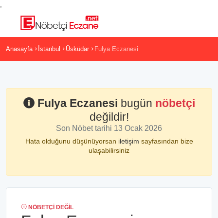
,
Anasayfa
İstanbul
Üsküdar
Fulya Eczanesi
Fulya Eczanesi
bugün
nöbetçi
değildir!
Son Nöbet tarihi 13 Ocak 2026
Hata olduğunu düşünüyorsan
iletişim
sayfasından bize
ulaşabilirsiniz
NÖBETÇI DEĞIL