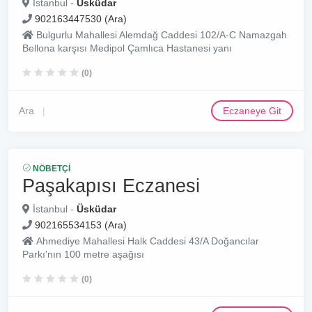
İstanbul -
Üsküdar
902163447530 (Ara)
Bulgurlu Mahallesi Alemdağ Caddesi 102/A-C Namazgah
Bellona karşısı Medipol Çamlıca Hastanesi yanı
(0)
Ara
Eczaneye Git
NÖBETÇI
Paşakapısı Eczanesi
İstanbul -
Üsküdar
902165534153 (Ara)
Ahmediye Mahallesi Halk Caddesi 43/A Doğancılar
Parkı'nın 100 metre aşağısı
(0)