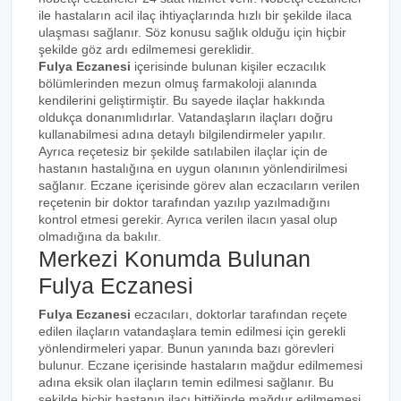
ile hastaların acil ilaç ihtiyaçlarında hızlı bir şekilde ilaca
ulaşması sağlanır. Söz konusu sağlık olduğu için hiçbir
şekilde göz ardı edilmemesi gereklidir.
Fulya Eczanesi
içerisinde bulunan kişiler eczacılık
bölümlerinden mezun olmuş farmakoloji alanında
kendilerini geliştirmiştir. Bu sayede ilaçlar hakkında
oldukça donanımlıdırlar. Vatandaşların ilaçları doğru
kullanabilmesi adına detaylı bilgilendirmeler yapılır.
Ayrıca reçetesiz bir şekilde satılabilen ilaçlar için de
hastanın hastalığına en uygun olanının yönlendirilmesi
sağlanır. Eczane içerisinde görev alan eczacıların verilen
reçetenin bir doktor tarafından yazılıp yazılmadığını
kontrol etmesi gerekir. Ayrıca verilen ilacın yasal olup
olmadığına da bakılır.
Merkezi Konumda Bulunan
Fulya Eczanesi
Fulya Eczanesi
eczacıları, doktorlar tarafından reçete
edilen ilaçların vatandaşlara temin edilmesi için gerekli
yönlendirmeleri yapar. Bunun yanında bazı görevleri
bulunur. Eczane içerisinde hastaların mağdur edilmemesi
adına eksik olan ilaçların temin edilmesi sağlanır. Bu
şekilde hiçbir hastanın ilacı bittiğinde mağdur edilmemesi