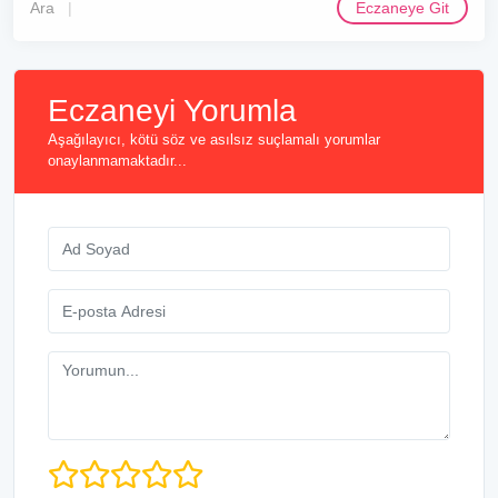
Ara
Eczaneye Git
Eczaneyi Yorumla
Aşağılayıcı, kötü söz ve asılsız suçlamalı yorumlar
onaylanmamaktadır...