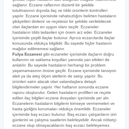
sağlanır. Eczane raflarının düzenli bir şekilde
tutulmasının dışında ilaç ve tıbbi ürünlerin kontrolleri
yapılır. Eczane içerisinde rahatsızlığını belirten hastaların
şikâyetleri dinlenir ve reçetesiz bir şekilde verilebilecek
olan ilaçlardan en uygun olanı seçilir. Eczaneler
hastaların tıbbi tedavileri için önem arz eder. Eczaneler
içerisinde çeşitli ilaçlar bulunur. Ayrıca eczacılarda ilaçlar
konusunda oldukça bilgilidir. Bu sayede hiçbir hastanın
mağdur edilmemesi sağlanır.
Fulya Eczanesi
gibi eczaneler içerisinde ilaçların doğru
kullanımı ve saklama koşulları yanında yan etkileri de
anlatılır. Bu sayede hastaların herhangi bir problem
yaşamamasının önüne geçilir. Eczane içerisinde tansiyon
aleti ya da ateş ölçen aletlerin de satışı yapılır. Bu
ürünleri satın alacak olan vatandaşlara detaylı
bilgilendirmeler yapılır. Her haftanın sonunda eczane
raporu oluşturulur. Gelen hastaların profilleri ve reçete
edilen ilaç bilgileri eczane dosyaları içerisinde yer alır.
Eczanelerin hastaların bilgilerin kimseye vermemeleri ve
hasta gizliğini korumaları oldukça önemlidir. Eczaneler
içerisinde baş eczacı bulunur. Baş eczacı çalışanların izin
günlerini ve çalışma saatlerini belirleyebilir. Ancak nöbetçi
eczane olup olmayacaklarını baş eczacı belirleyemez.