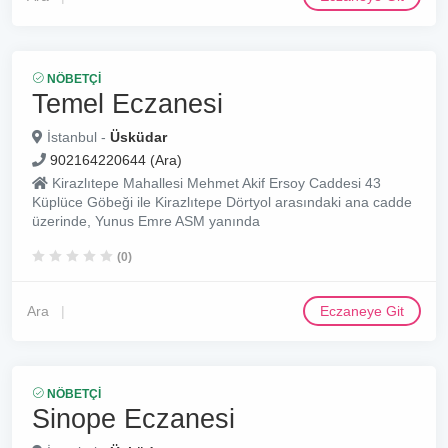
NÖBETÇI
Temel Eczanesi
İstanbul -
Üsküdar
902164220644 (Ara)
Kirazlıtepe Mahallesi Mehmet Akif Ersoy Caddesi 43
Küplüce Göbeği ile Kirazlıtepe Dörtyol arasındaki ana cadde
üzerinde, Yunus Emre ASM yanında
(0)
Ara
Eczaneye Git
NÖBETÇI
Sinope Eczanesi