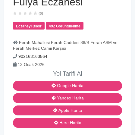
Fulya Eczanesi
(0)
Eczaneyi Bildir
492 Görüntülenme
Ferah Mahallesi Ferah Caddesi 88/B Ferah ASM ve
Ferah Merkez Camii Karşısı
902163163564
13 Ocak 2026
Yol Tarifi Al
Google Harita
Yandex Harita
Apple Harita
Here Harita