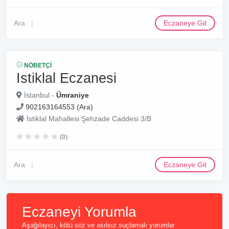
Ara
Eczaneye Git
NÖBETÇI
Istiklal Eczanesi
İstanbul -
Ümraniye
902163164553 (Ara)
İstiklal Mahallesi Şehzade Caddesi 3/B
(0)
Ara
Eczaneye Git
Eczaneyi Yorumla
Aşağılayıcı, kötü söz ve asılsız suçlamalı yorumlar