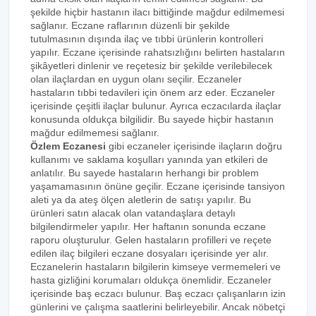
şekilde hiçbir hastanın ilacı bittiğinde mağdur edilmemesi
sağlanır. Eczane raflarının düzenli bir şekilde
tutulmasının dışında ilaç ve tıbbi ürünlerin kontrolleri
yapılır. Eczane içerisinde rahatsızlığını belirten hastaların
şikâyetleri dinlenir ve reçetesiz bir şekilde verilebilecek
olan ilaçlardan en uygun olanı seçilir. Eczaneler
hastaların tıbbi tedavileri için önem arz eder. Eczaneler
içerisinde çeşitli ilaçlar bulunur. Ayrıca eczacılarda ilaçlar
konusunda oldukça bilgilidir. Bu sayede hiçbir hastanın
mağdur edilmemesi sağlanır.
Özlem Eczanesi
gibi eczaneler içerisinde ilaçların doğru
kullanımı ve saklama koşulları yanında yan etkileri de
anlatılır. Bu sayede hastaların herhangi bir problem
yaşamamasının önüne geçilir. Eczane içerisinde tansiyon
aleti ya da ateş ölçen aletlerin de satışı yapılır. Bu
ürünleri satın alacak olan vatandaşlara detaylı
bilgilendirmeler yapılır. Her haftanın sonunda eczane
raporu oluşturulur. Gelen hastaların profilleri ve reçete
edilen ilaç bilgileri eczane dosyaları içerisinde yer alır.
Eczanelerin hastaların bilgilerin kimseye vermemeleri ve
hasta gizliğini korumaları oldukça önemlidir. Eczaneler
içerisinde baş eczacı bulunur. Baş eczacı çalışanların izin
günlerini ve çalışma saatlerini belirleyebilir. Ancak nöbetçi