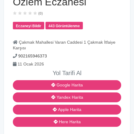
Özlem Eczanesi
(0)
Eczaneyi Bildir
443 Görüntülenme
Çakmak Mahallesi Varan Caddesi 1 Çakmak İtfaiye
Karşısı
902165946373
11 Ocak 2026
Yol Tarifi Al
Google Harita
Yandex Harita
Apple Harita
Here Harita