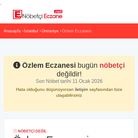
,
Anasayfa
İstanbul
Ümraniye
Özlem Eczanesi
Özlem Eczanesi
bugün
nöbetçi
değildir!
Son Nöbet tarihi 11 Ocak 2026
Hata olduğunu düşünüyorsan
iletişim
sayfasından bize
ulaşabilirsiniz
NÖBETÇI DEĞIL