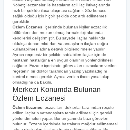
Nöbetçi eczaneler ile hastaların acil ilaç ihtiyaçlarında
hızlı bir şekilde ilaca ulaşması sağlanır. Söz konusu
sağlık olduğu için hiçbir şekilde göz ardı edilmemesi
gereklidir.
Özlem Eczanesi
içerisinde bulunan kişiler eczacılık
bölümlerinden mezun olmuş farmakoloji alanında
kendilerini geliştirmiştir. Bu sayede ilaçlar hakkında
oldukça donanımlıdırlar. Vatandaşların ilaçları doğru
kullanabilmesi adına detaylı bilgilendirmeler yapılır.
Ayrıca reçetesiz bir şekilde satılabilen ilaçlar için de
hastanın hastalığına en uygun olanının yönlendirilmesi
sağlanır. Eczane içerisinde görev alan eczacıların verilen
reçetenin bir doktor tarafından yazılıp yazılmadığını
kontrol etmesi gerekir. Ayrıca verilen ilacın yasal olup
olmadığına da bakılır.
Merkezi Konumda Bulunan
Özlem Eczanesi
Özlem Eczanesi
eczacıları, doktorlar tarafından reçete
edilen ilaçların vatandaşlara temin edilmesi için gerekli
yönlendirmeleri yapar. Bunun yanında bazı görevleri
bulunur. Eczane içerisinde hastaların mağdur edilmemesi
adına eksik olan ilaçların temin edilmesi sağlanır. Bu