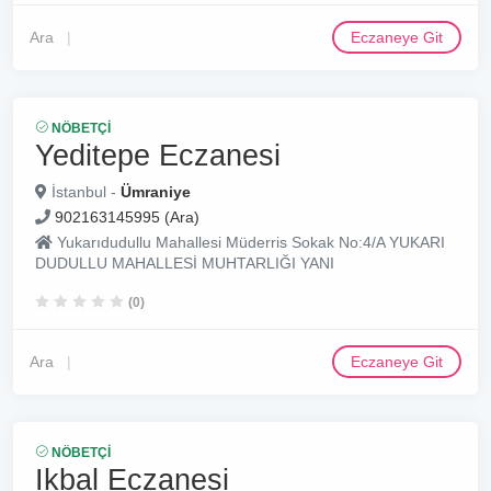
Ara
Eczaneye Git
NÖBETÇI
Yeditepe Eczanesi
İstanbul -
Ümraniye
902163145995 (Ara)
Yukarıdudullu Mahallesi Müderris Sokak No:4/A YUKARI
DUDULLU MAHALLESİ MUHTARLIĞI YANI
(0)
Ara
Eczaneye Git
NÖBETÇI
Ikbal Eczanesi