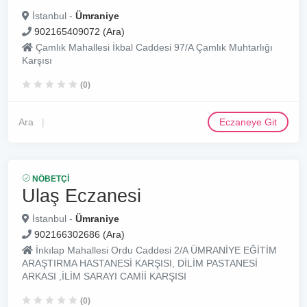
İstanbul -
Ümraniye
902165409072 (Ara)
Çamlık Mahallesi İkbal Caddesi 97/A Çamlık Muhtarlığı
Karşısı
(0)
Ara
Eczaneye Git
NÖBETÇI
Ulaş Eczanesi
İstanbul -
Ümraniye
902166302686 (Ara)
İnkılap Mahallesi Ordu Caddesi 2/A ÜMRANİYE EĞİTİM
ARAŞTIRMA HASTANESİ KARŞISI, DİLİM PASTANESİ
ARKASI ,İLİM SARAYI CAMİİ KARŞISI
(0)