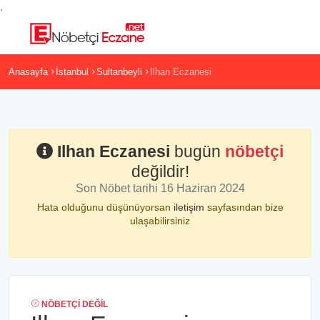
,
Anasayfa
İstanbul
Sultanbeyli
Ilhan Eczanesi
Ilhan Eczanesi
bugün
nöbetçi
değildir!
Son Nöbet tarihi 16 Haziran 2024
Hata olduğunu düşünüyorsan
iletişim
sayfasından bize
ulaşabilirsiniz
NÖBETÇI DEĞIL