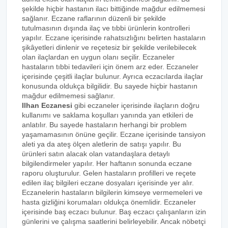
şekilde hiçbir hastanın ilacı bittiğinde mağdur edilmemesi
sağlanır. Eczane raflarının düzenli bir şekilde
tutulmasının dışında ilaç ve tıbbi ürünlerin kontrolleri
yapılır. Eczane içerisinde rahatsızlığını belirten hastaların
şikâyetleri dinlenir ve reçetesiz bir şekilde verilebilecek
olan ilaçlardan en uygun olanı seçilir. Eczaneler
hastaların tıbbi tedavileri için önem arz eder. Eczaneler
içerisinde çeşitli ilaçlar bulunur. Ayrıca eczacılarda ilaçlar
konusunda oldukça bilgilidir. Bu sayede hiçbir hastanın
mağdur edilmemesi sağlanır.
Ilhan Eczanesi
gibi eczaneler içerisinde ilaçların doğru
kullanımı ve saklama koşulları yanında yan etkileri de
anlatılır. Bu sayede hastaların herhangi bir problem
yaşamamasının önüne geçilir. Eczane içerisinde tansiyon
aleti ya da ateş ölçen aletlerin de satışı yapılır. Bu
ürünleri satın alacak olan vatandaşlara detaylı
bilgilendirmeler yapılır. Her haftanın sonunda eczane
raporu oluşturulur. Gelen hastaların profilleri ve reçete
edilen ilaç bilgileri eczane dosyaları içerisinde yer alır.
Eczanelerin hastaların bilgilerin kimseye vermemeleri ve
hasta gizliğini korumaları oldukça önemlidir. Eczaneler
içerisinde baş eczacı bulunur. Baş eczacı çalışanların izin
günlerini ve çalışma saatlerini belirleyebilir. Ancak nöbetçi