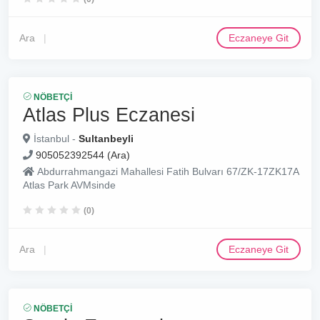
Ara
Eczaneye Git
NÖBETÇI
Atlas Plus Eczanesi
İstanbul -
Sultanbeyli
905052392544 (Ara)
Abdurrahmangazi Mahallesi Fatih Bulvarı 67/ZK-17ZK17A
Atlas Park AVMsinde
(0)
Ara
Eczaneye Git
NÖBETÇI