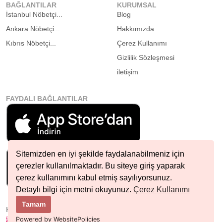
BAĞLANTILAR
KURUMSAL
İstanbul Nöbetçi...
Blog
Ankara Nöbetçi...
Hakkımızda
Kıbrıs Nöbetçi...
Çerez Kullanımı
Gizlilik Sözleşmesi
iletişim
FAYDALI BAĞLANTILAR
Sitemizden en iyi şekilde faydalanabilmeniz için
çerezler kullanılmaktadır. Bu siteye giriş yaparak
çerez kullanımını kabul etmiş sayılıyorsunuz.
Detaylı bilgi için metni okuyunuz.
Çerez Kullanımı
Tamam
HIZLI İLETIŞIM
info@nobetcieczane.net
Powered by WebsitePolicies