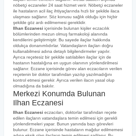
nöbetçi eczaneler 24 saat hizmet verir. Nöbetçi eczaneler
ile hastaların acil ilaç ihtiyaçlarında hızlı bir şekilde ilaca
ulaşması sağlanır. Söz konusu sağlık olduğu için hiçbir
şekilde göz ardı edilmemesi gereklidir.
Ilhan Eczanesi
içerisinde bulunan kişiler eczacılık
bölümlerinden mezun olmuş farmakoloji alanında
kendilerini geliştirmiştir. Bu sayede ilaçlar hakkında
oldukça donanımlıdırlar. Vatandaşların ilaçları doğru
kullanabilmesi adına detaylı bilgilendirmeler yapılır.
Ayrıca reçetesiz bir şekilde satılabilen ilaçlar için de
hastanın hastalığına en uygun olanının yönlendirilmesi
sağlanır. Eczane içerisinde görev alan eczacıların verilen
reçetenin bir doktor tarafından yazılıp yazılmadığını
kontrol etmesi gerekir. Ayrıca verilen ilacın yasal olup
olmadığına da bakılır.
Merkezi Konumda Bulunan
Ilhan Eczanesi
Ilhan Eczanesi
eczacıları, doktorlar tarafından reçete
edilen ilaçların vatandaşlara temin edilmesi için gerekli
yönlendirmeleri yapar. Bunun yanında bazı görevleri
bulunur. Eczane içerisinde hastaların mağdur edilmemesi
adına eksik olan ilaçların temin edilmesi sağlanır. Bu