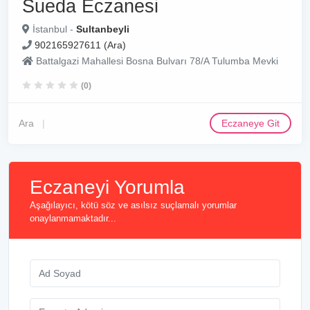
Sueda Eczanesi
İstanbul -
Sultanbeyli
902165927611 (Ara)
Battalgazi Mahallesi Bosna Bulvarı 78/A Tulumba Mevki
(0)
Ara
Eczaneye Git
Eczaneyi Yorumla
Aşağılayıcı, kötü söz ve asılsız suçlamalı yorumlar
onaylanmamaktadır...