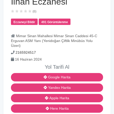
Ilhan Eczanesi
(0)
Eczaneyi Bildir
491 Görüntülenme
Mimar Sinan Mahallesi Mimar Sinan Caddesi 45-C
Erguvan ASM Yanı (Yenidoğan Çiftlik Minübüs Yolu
Üzeri)
2165924517
16 Haziran 2024
Yol Tarifi Al
Google Harita
Yandex Harita
Apple Harita
Here Harita