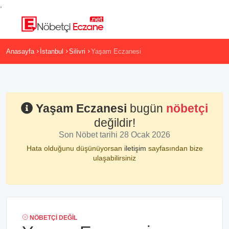
,
Anasayfa
İstanbul
Silivri
Yaşam Eczanesi
Yaşam Eczanesi
bugün
nöbetçi
değildir!
Son Nöbet tarihi 28 Ocak 2026
Hata olduğunu düşünüyorsan
iletişim
sayfasından bize
ulaşabilirsiniz
NÖBETÇI DEĞIL