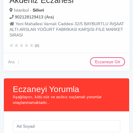
Akdeniz Eczanesi
İstanbul -
Silivri
902128129413 (Ara)
Yeni Mahallesi Varnalı Caddesi 32/5 BAYBURTLU İNŞAAT
ALTI-ARSLAN YOĞURT FABRİKASI KARŞISI-FİLE MARKET
SIRASI
(0)
Ara
Eczaneye Git
Eczaneyi Yorumla
Aşağılayıcı, kötü söz ve asılsız suçlamalı yorumlar
onaylanmamaktadır...