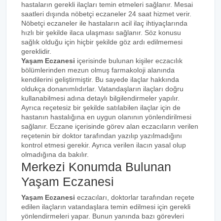
hastaların gerekli ilaçları temin etmeleri sağlanır. Mesai
saatleri dışında nöbetçi eczaneler 24 saat hizmet verir.
Nöbetçi eczaneler ile hastaların acil ilaç ihtiyaçlarında
hızlı bir şekilde ilaca ulaşması sağlanır. Söz konusu
sağlık olduğu için hiçbir şekilde göz ardı edilmemesi
gereklidir.
Yaşam Eczanesi
içerisinde bulunan kişiler eczacılık
bölümlerinden mezun olmuş farmakoloji alanında
kendilerini geliştirmiştir. Bu sayede ilaçlar hakkında
oldukça donanımlıdırlar. Vatandaşların ilaçları doğru
kullanabilmesi adına detaylı bilgilendirmeler yapılır.
Ayrıca reçetesiz bir şekilde satılabilen ilaçlar için de
hastanın hastalığına en uygun olanının yönlendirilmesi
sağlanır. Eczane içerisinde görev alan eczacıların verilen
reçetenin bir doktor tarafından yazılıp yazılmadığını
kontrol etmesi gerekir. Ayrıca verilen ilacın yasal olup
olmadığına da bakılır.
Merkezi Konumda Bulunan
Yaşam Eczanesi
Yaşam Eczanesi
eczacıları, doktorlar tarafından reçete
edilen ilaçların vatandaşlara temin edilmesi için gerekli
yönlendirmeleri yapar. Bunun yanında bazı görevleri