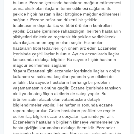
bulunur. Eczane içerisinde hastaların mağdur edilmemesi
adına eksik olan ilaçların temin edilmesi sağlanır. Bu
şekilde hiçbir hastanın ilacı bittiğinde mağdur edilmemesi
sağlanır. Eczane raflarının düzenli bir şekilde
tutulmasının dışında ilaç ve tıbbi ürünlerin kontrolleri
yapılır. Eczane içerisinde rahatsızlığını belirten hastaların
şikâyetleri dinlenir ve reçetesiz bir şekilde verilebilecek
olan ilaçlardan en uygun olanı seçilir. Eczaneler
hastaların tıbbi tedavileri için önem arz eder. Eczaneler
içerisinde çeşitli ilaçlar bulunur. Ayrıca eczacılarda ilaçlar
konusunda oldukça bilgilidir. Bu sayede hiçbir hastanın
mağdur edilmemesi sağlanır.
Yaşam Eczanesi
gibi eczaneler içerisinde ilaçların doğru
kullanımı ve saklama koşulları yanında yan etkileri de
anlatılır. Bu sayede hastaların herhangi bir problem
yaşamamasının önüne geçilir. Eczane içerisinde tansiyon
aleti ya da ateş ölçen aletlerin de satışı yapılır. Bu
ürünleri satın alacak olan vatandaşlara detaylı
bilgilendirmeler yapılır. Her haftanın sonunda eczane
raporu oluşturulur. Gelen hastaların profilleri ve reçete
edilen ilaç bilgileri eczane dosyaları içerisinde yer alır.
Eczanelerin hastaların bilgilerin kimseye vermemeleri ve
hasta gizliğini korumaları oldukça önemlidir. Eczaneler
içerisinde baş eczacı bulunur. Baş eczacı çalışanların izin