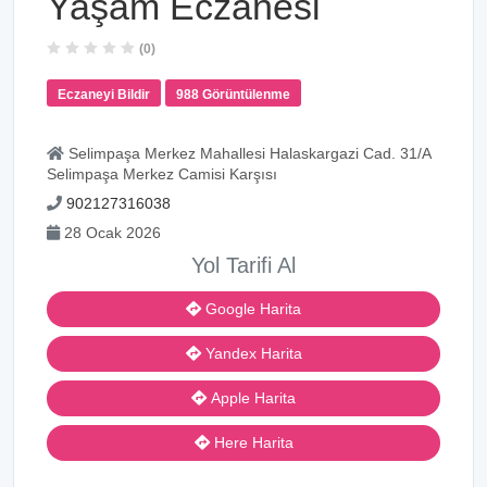
Yaşam Eczanesi
(0)
Eczaneyi Bildir
988 Görüntülenme
Selimpaşa Merkez Mahallesi Halaskargazi Cad. 31/A
Selimpaşa Merkez Camisi Karşısı
902127316038
28 Ocak 2026
Yol Tarifi Al
Google Harita
Yandex Harita
Apple Harita
Here Harita