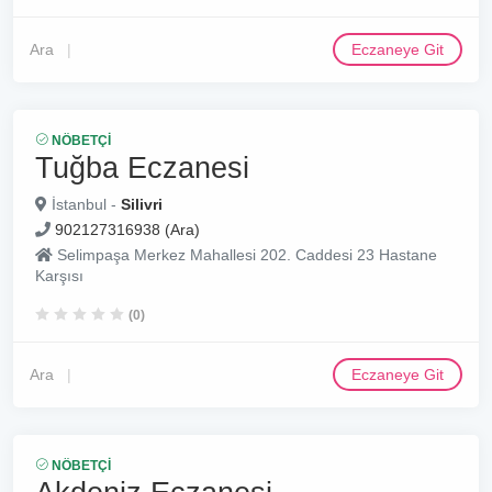
Ara
Eczaneye Git
NÖBETÇI
Tuğba Eczanesi
İstanbul -
Silivri
902127316938 (Ara)
Selimpaşa Merkez Mahallesi 202. Caddesi 23 Hastane
Karşısı
(0)
Ara
Eczaneye Git
NÖBETÇI