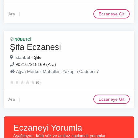
Ara
Eczaneye Git
NÖBETÇI
Şifa Eczanesi
İstanbul -
Şile
902167218169 (Ara)
Ağva Merkez Mahallesi Yakuplu Caddesi 7
(0)
Ara
Eczaneye Git
Eczaneyi Yorumla
Aşağılayıcı, kötü söz ve asılsız suçlamalı yorumlar