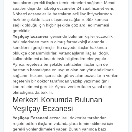
hastaların gerekli ilaçları temin etmeleri sağlanır. Mesai
saatleri dışında nöbetçi eczaneler 24 saat hizmet verir.
Nöbetçi eczaneler ile hastaların acil ilaç ihtiyaçlarında
hızlı bir şekilde ilaca ulaşması sağlanır. Söz konusu
sağlık olduğu için hiçbir şekilde göz ardı edilmemesi
gereklidir.
Yeşilçay Eczanesi
içerisinde bulunan kişiler eczacılık
bölümlerinden mezun olmuş farmakoloji alanında
kendilerini geliştirmiştir. Bu sayede ilaçlar hakkında
oldukça donanımlıdırlar. Vatandaşların ilaçları doğru
kullanabilmesi adına detaylı bilgilendirmeler yapılır.
Ayrıca reçetesiz bir şekilde satılabilen ilaçlar için de
hastanın hastalığına en uygun olanının yönlendirilmesi
sağlanır. Eczane içerisinde görev alan eczacıların verilen
reçetenin bir doktor tarafından yazılıp yazılmadığını
kontrol etmesi gerekir. Ayrıca verilen ilacın yasal olup
olmadığına da bakılır.
Merkezi Konumda Bulunan
Yeşilçay Eczanesi
Yeşilçay Eczanesi
eczacıları, doktorlar tarafından
reçete edilen ilaçların vatandaşlara temin edilmesi için
gerekli yönlendirmeleri yapar. Bunun yanında bazı