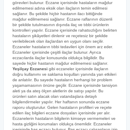
görevleri bulunur. Eczane içerisinde hastaların mağdur
edilmemesi adına eksik olan ilaçların temin edilmesi
sağlanır. Bu şekilde hiçbir hastanın ilacı bittiğinde
mağdur edilmemesi sağlanır. Eczane raflarının düzenli
bir şekilde tutulmasının dışında ilaç ve tıbbi ürünlerin
kontrolleri yapılır. Eczane içerisinde rahatsızlığını belirten
hastaların şikâyetleri dinlenir ve reçetesiz bir şekilde
verilebilecek olan ilaçlardan en uygun olanı seçilir.
Eczaneler hastaların tıbbi tedavileri için önem arz eder.
Eczaneler içerisinde çeşitli ilaçlar bulunur. Ayrıca
eczacılarda ilaçlar konusunda oldukça bilgilidir. Bu
sayede hiçbir hastanın mağdur edilmemesi sağlanır.
Yeşilçay Eczanesi
gibi eczaneler içerisinde ilaçların
doğru kullanımı ve saklama koşulları yanında yan etkileri
de anlatılır. Bu sayede hastaların herhangi bir problem
yaşamamasının önüne geçilir. Eczane içerisinde tansiyon
aleti ya da ateş ölçen aletlerin de satışı yapılır. Bu
ürünleri satın alacak olan vatandaşlara detaylı
bilgilendirmeler yapılır. Her haftanın sonunda eczane
raporu oluşturulur. Gelen hastaların profilleri ve reçete
edilen ilaç bilgileri eczane dosyaları içerisinde yer alır.
Eczanelerin hastaların bilgilerin kimseye vermemeleri ve
hasta gizliğini korumaları oldukça önemlidir. Eczaneler
içerisinde baş eczacı bulunur. Baş eczacı çalışanların izin