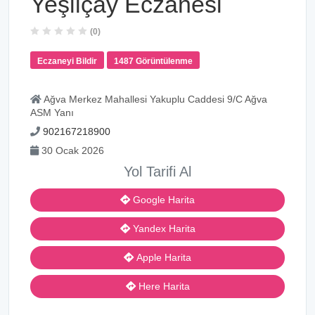
Yeşilçay Eczanesi
(0)
Eczaneyi Bildir
1487 Görüntülenme
Ağva Merkez Mahallesi Yakuplu Caddesi 9/C Ağva
ASM Yanı
902167218900
30 Ocak 2026
Yol Tarifi Al
Google Harita
Yandex Harita
Apple Harita
Here Harita