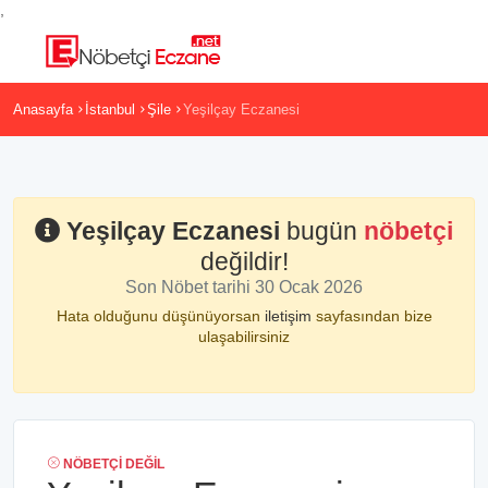
,
Anasayfa
İstanbul
Şile
Yeşilçay Eczanesi
Yeşilçay Eczanesi
bugün
nöbetçi
değildir!
Son Nöbet tarihi 30 Ocak 2026
Hata olduğunu düşünüyorsan
iletişim
sayfasından bize
ulaşabilirsiniz
NÖBETÇI DEĞIL