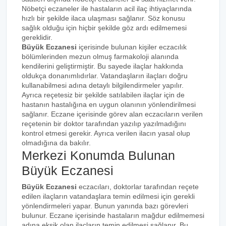
Nöbetçi eczaneler ile hastaların acil ilaç ihtiyaçlarında
hızlı bir şekilde ilaca ulaşması sağlanır. Söz konusu
sağlık olduğu için hiçbir şekilde göz ardı edilmemesi
gereklidir.
Büyük Eczanesi
içerisinde bulunan kişiler eczacılık
bölümlerinden mezun olmuş farmakoloji alanında
kendilerini geliştirmiştir. Bu sayede ilaçlar hakkında
oldukça donanımlıdırlar. Vatandaşların ilaçları doğru
kullanabilmesi adına detaylı bilgilendirmeler yapılır.
Ayrıca reçetesiz bir şekilde satılabilen ilaçlar için de
hastanın hastalığına en uygun olanının yönlendirilmesi
sağlanır. Eczane içerisinde görev alan eczacıların verilen
reçetenin bir doktor tarafından yazılıp yazılmadığını
kontrol etmesi gerekir. Ayrıca verilen ilacın yasal olup
olmadığına da bakılır.
Merkezi Konumda Bulunan
Büyük Eczanesi
Büyük Eczanesi
eczacıları, doktorlar tarafından reçete
edilen ilaçların vatandaşlara temin edilmesi için gerekli
yönlendirmeleri yapar. Bunun yanında bazı görevleri
bulunur. Eczane içerisinde hastaların mağdur edilmemesi
adına eksik olan ilaçların temin edilmesi sağlanır. Bu