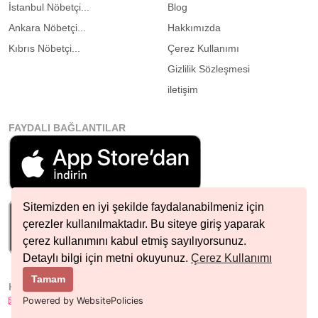
İstanbul Nöbetçi...
Blog
Ankara Nöbetçi...
Hakkımızda
Kıbrıs Nöbetçi...
Çerez Kullanımı
Gizlilik Sözleşmesi
iletişim
FAYDALI BAĞLANTILAR
Sitemizden en iyi şekilde faydalanabilmeniz için
çerezler kullanılmaktadır. Bu siteye giriş yaparak
çerez kullanımını kabul etmiş sayılıyorsunuz.
Detaylı bilgi için metni okuyunuz.
Çerez Kullanımı
Tamam
HIZLI İLETIŞIM
info@nobetcieczane.net
Powered by WebsitePolicies