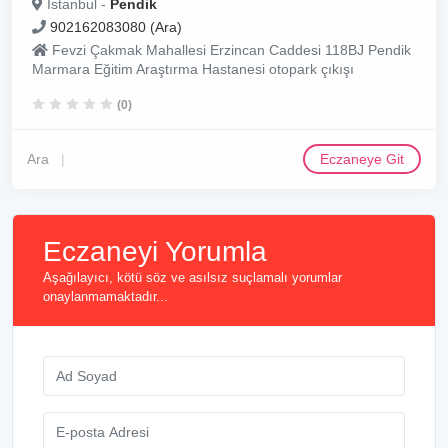
İstanbul -
Pendik
902162083080 (Ara)
Fevzi Çakmak Mahallesi Erzincan Caddesi 118BJ Pendik
Marmara Eğitim Araştırma Hastanesi otopark çıkışı
(0)
Ara
Eczaneye Git
Eczaneyi Yorumla
Aşağılayıcı, kötü söz ve asılsız suçlamalı yorumlar
onaylanmamaktadır...