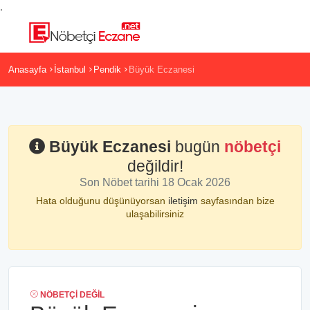
,
Anasayfa
İstanbul
Pendik
Büyük Eczanesi
Büyük Eczanesi
bugün
nöbetçi
değildir!
Son Nöbet tarihi 18 Ocak 2026
Hata olduğunu düşünüyorsan
iletişim
sayfasından bize
ulaşabilirsiniz
NÖBETÇI DEĞIL