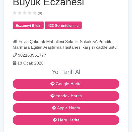
Büyük Eczanesi
(0)
Eczaneyi Bildir
423 Görüntülenme
Fevzi Çakmak Mahallesi Selanik Sokak 5A Pendik
Marmara Eğitim Araştırma Hastanesi karşısı cadde üstü
902163961777
18 Ocak 2026
Yol Tarifi Al
Google Harita
Yandex Harita
Apple Harita
Here Harita