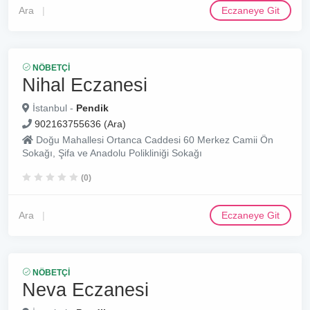
Ara
Eczaneye Git
NÖBETÇI
Nihal Eczanesi
İstanbul -
Pendik
902163755636 (Ara)
Doğu Mahallesi Ortanca Caddesi 60 Merkez Camii Ön
Sokağı, Şifa ve Anadolu Polikliniği Sokağı
(0)
Ara
Eczaneye Git
NÖBETÇI
Neva Eczanesi