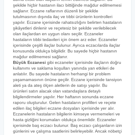
şekilde hiçbir hastanın ilacı bittiğinde mağdur edilmemesi
sağlanır. Eczane raflarının düzenli bir şekilde
tutulmasının dışında ilaç ve tıbbi ürünlerin kontrolleri
yapılır. Eczane içerisinde rahatsızlığını belirten hastaların
şikâyetleri dinlenir ve reçetesiz bir şekilde verilebilecek
olan ilaçlardan en uygun olanı seçilir. Eczaneler
hastaların tıbbi tedavileri için önem arz eder. Eczaneler
içerisinde çeşitli ilaçlar bulunur. Ayrıca eczacılarda ilaçlar
konusunda oldukça bilgilidir. Bu sayede hiçbir hastanın
mağdur edilmemesi sağlanır.
Büyük Eczanesi
gibi eczaneler içerisinde ilaçların doğru
kullanımı ve saklama koşulları yanında yan etkileri de
anlatılır. Bu sayede hastaların herhangi bir problem
yaşamamasının önüne geçilir. Eczane içerisinde tansiyon
aleti ya da ateş ölçen aletlerin de satışı yapılır. Bu
ürünleri satın alacak olan vatandaşlara detaylı
bilgilendirmeler yapılır. Her haftanın sonunda eczane
raporu oluşturulur. Gelen hastaların profilleri ve reçete
edilen ilaç bilgileri eczane dosyaları içerisinde yer alır.
Eczanelerin hastaların bilgilerin kimseye vermemeleri ve
hasta gizliğini korumaları oldukça önemlidir. Eczaneler
içerisinde baş eczacı bulunur. Baş eczacı çalışanların izin
günlerini ve çalışma saatlerini belirleyebilir. Ancak nöbetçi