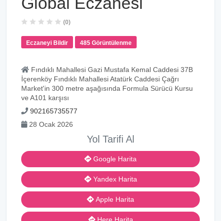
Global Eczanesi
(0)
Eczaneyi Bildir
485 Görüntülenme
Fındıklı Mahallesi Gazi Mustafa Kemal Caddesi 37B
İçerenköy Fındıklı Mahallesi Atatürk Caddesi Çağrı
Market'in 300 metre aşağısında Formula Sürücü Kursu
ve A101 karşısı
902165735577
28 Ocak 2026
Yol Tarifi Al
Google Harita
Yandex Harita
Apple Harita
Here Harita