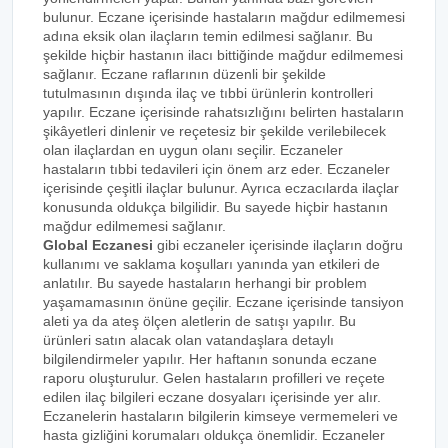
bulunur. Eczane içerisinde hastaların mağdur edilmemesi
adına eksik olan ilaçların temin edilmesi sağlanır. Bu
şekilde hiçbir hastanın ilacı bittiğinde mağdur edilmemesi
sağlanır. Eczane raflarının düzenli bir şekilde
tutulmasının dışında ilaç ve tıbbi ürünlerin kontrolleri
yapılır. Eczane içerisinde rahatsızlığını belirten hastaların
şikâyetleri dinlenir ve reçetesiz bir şekilde verilebilecek
olan ilaçlardan en uygun olanı seçilir. Eczaneler
hastaların tıbbi tedavileri için önem arz eder. Eczaneler
içerisinde çeşitli ilaçlar bulunur. Ayrıca eczacılarda ilaçlar
konusunda oldukça bilgilidir. Bu sayede hiçbir hastanın
mağdur edilmemesi sağlanır.
Global Eczanesi
gibi eczaneler içerisinde ilaçların doğru
kullanımı ve saklama koşulları yanında yan etkileri de
anlatılır. Bu sayede hastaların herhangi bir problem
yaşamamasının önüne geçilir. Eczane içerisinde tansiyon
aleti ya da ateş ölçen aletlerin de satışı yapılır. Bu
ürünleri satın alacak olan vatandaşlara detaylı
bilgilendirmeler yapılır. Her haftanın sonunda eczane
raporu oluşturulur. Gelen hastaların profilleri ve reçete
edilen ilaç bilgileri eczane dosyaları içerisinde yer alır.
Eczanelerin hastaların bilgilerin kimseye vermemeleri ve
hasta gizliğini korumaları oldukça önemlidir. Eczaneler