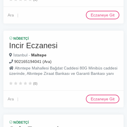
Ara
Eczaneye Git
NÖBETÇI
Incir Eczanesi
İstanbul -
Maltepe
902165194041 (Ara)
Altıntepe Mahallesi Bağdat Caddesi 80G Minibüs caddesi
üzerinde, Altıntepe Ziraat Bankası ve Garanti Bankası yanı
(0)
Ara
Eczaneye Git
NÖBETÇI