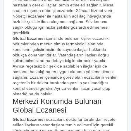
hastaların gerekli ilaçları temin etmeleri sağlanır. Mesai
saatleri dışında nöbetçi eczaneler 24 saat hizmet verir.
Nöbetçi eczaneler ile hastaların acil ilaç ihtiyaçlarında
hızlı bir şekilde ilaca ulaşması sağlanır. Söz konusu
sağlık olduğu için hiçbir şekilde göz ardı edilmemesi
gereklidir.
Global Eczanesi
içerisinde bulunan kişiler eczacılık
bölümlerinden mezun olmuş farmakoloji alanında
kendilerini geliştirmiştir. Bu sayede ilaçlar hakkında
oldukça donanımlıdırlar. Vatandaşların ilaçları doğru
kullanabilmesi adına detaylı bilgilendirmeler yapılır.
Ayrıca reçetesiz bir şekilde satılabilen ilaçlar için de
hastanın hastalığına en uygun olanının yönlendirilmesi
sağlanır. Eczane içerisinde görev alan eczacıların verilen
reçetenin bir doktor tarafından yazılıp yazılmadığını
kontrol etmesi gerekir. Ayrıca verilen ilacın yasal olup
olmadığına da bakılır.
Merkezi Konumda Bulunan
Global Eczanesi
Global Eczanesi
eczacıları, doktorlar tarafından reçete
edilen ilaçların vatandaşlara temin edilmesi için gerekli
yönlendirmeleri yapar. Bunun yanında bazı görevleri