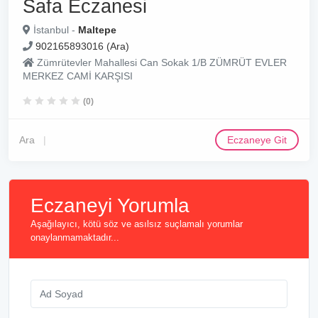
Safa Eczanesi
İstanbul -
Maltepe
902165893016 (Ara)
Zümrütevler Mahallesi Can Sokak 1/B ZÜMRÜT EVLER
MERKEZ CAMİ KARŞISI
(0)
Ara
Eczaneye Git
Eczaneyi Yorumla
Aşağılayıcı, kötü söz ve asılsız suçlamalı yorumlar
onaylanmamaktadır...