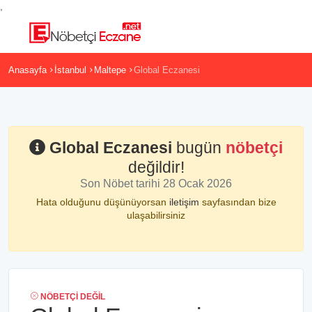
,
Anasayfa
İstanbul
Maltepe
Global Eczanesi
Global Eczanesi
bugün
nöbetçi
değildir!
Son Nöbet tarihi 28 Ocak 2026
Hata olduğunu düşünüyorsan
iletişim
sayfasından bize
ulaşabilirsiniz
NÖBETÇI DEĞIL