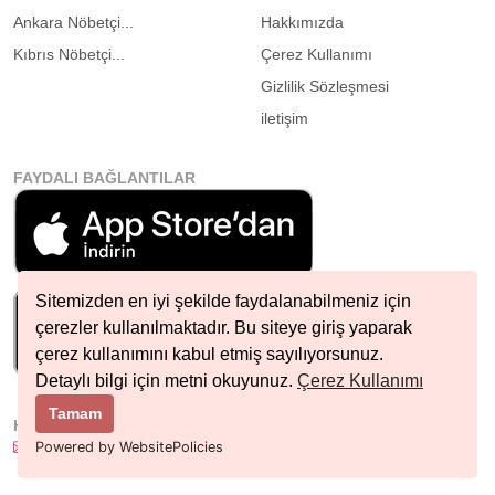
Ankara Nöbetçi...
Hakkımızda
Kıbrıs Nöbetçi...
Çerez Kullanımı
Gizlilik Sözleşmesi
iletişim
FAYDALI BAĞLANTILAR
Sitemizden en iyi şekilde faydalanabilmeniz için
çerezler kullanılmaktadır. Bu siteye giriş yaparak
çerez kullanımını kabul etmiş sayılıyorsunuz.
Detaylı bilgi için metni okuyunuz.
Çerez Kullanımı
Tamam
HIZLI İLETIŞIM
info@nobetcieczane.net
Powered by WebsitePolicies