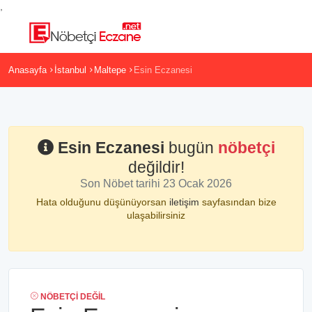
,
Anasayfa
İstanbul
Maltepe
Esin Eczanesi
Esin Eczanesi
bugün
nöbetçi
değildir!
Son Nöbet tarihi 23 Ocak 2026
Hata olduğunu düşünüyorsan
iletişim
sayfasından bize
ulaşabilirsiniz
NÖBETÇI DEĞIL