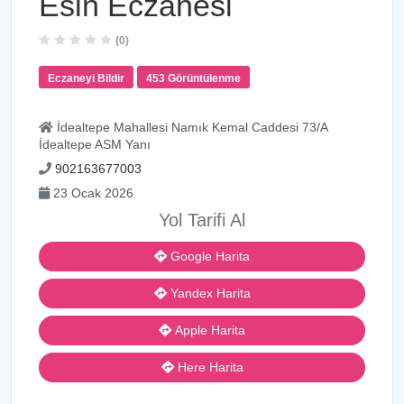
Esin Eczanesi
(0)
Eczaneyi Bildir
453 Görüntülenme
İdealtepe Mahallesi Namık Kemal Caddesi 73/A
İdealtepe ASM Yanı
902163677003
23 Ocak 2026
Yol Tarifi Al
Google Harita
Yandex Harita
Apple Harita
Here Harita