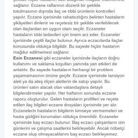
sağlanır. Eczane raflarının düzenli bir şekilde
tutulmasının dışında ilaç ve tıbbi ürünlerin kontrolleri
yapılır. Eczane içerisinde rahatsızlığını belirten hastaların
şikâyetleri dinlenir ve reçetesiz bir şekilde verilebilecek
olan ilaçlardan en uygun olanı seçilir. Eczaneler
hastaların tıbbi tedavileri için önem arz eder. Eczaneler
içerisinde çeşitli ilaçlar bulunur. Ayrıca eczacılarda ilaçlar
konusunda oldukça bilgilidir. Bu sayede hiçbir hastanın
mağdur edilmemesi sağlanır.
Esin Eczanesi
gibi eczaneler içerisinde ilaçların doğru
kullanımı ve saklama koşulları yanında yan etkileri de
anlatılır. Bu sayede hastaların herhangi bir problem
yaşamamasının önüne geçilir. Eczane içerisinde tansiyon
aleti ya da ateş ölçen aletlerin de satışı yapılır. Bu
ürünleri satın alacak olan vatandaşlara detaylı
bilgilendirmeler yapılır. Her haftanın sonunda eczane
raporu oluşturulur. Gelen hastaların profilleri ve reçete
edilen ilaç bilgileri eczane dosyaları içerisinde yer alır.
Eczanelerin hastaların bilgilerin kimseye vermemeleri ve
hasta gizliğini korumaları oldukça önemlidir. Eczaneler
içerisinde baş eczacı bulunur. Baş eczacı çalışanların izin
günlerini ve çalışma saatlerini belirleyebilir. Ancak nöbetçi
eczane olup olmayacaklarını baş eczacı belirleyemez.