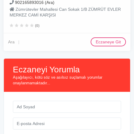
902165893016 (Ara)
Zümrütevler Mahallesi Can Sokak 1/B ZÜMRÜT EVLER
MERKEZ CAMİ KARŞISI
(0)
Ara
Eczaneye Git
Eczaneyi Yorumla
Aşağılayıcı, kötü söz ve asılsız suçlamalı yorumlar
onaylanmamaktadır...