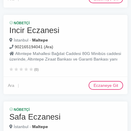
NÖBETÇI
Incir Eczanesi
İstanbul -
Maltepe
902165194041 (Ara)
Altıntepe Mahallesi Bağdat Caddesi 80G Minibüs caddesi
üzerinde, Altıntepe Ziraat Bankası ve Garanti Bankası yanı
(0)
Ara
Eczaneye Git
NÖBETÇI
Safa Eczanesi
İstanbul -
Maltepe