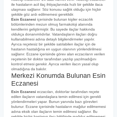
ile hastaların acil ilaç ihtiyaçlarında hızlı bir şekilde ilaca
ulaşması sağlanır. Söz konusu sağlık olduğu için hiçbir
şekilde göz ardı edilmemesi gereklidir.
Esin Eczanesi
içerisinde bulunan kişiler eczacılık
bölümlerinden mezun olmuş farmakoloji alanında
kendilerini geliştirmiştir. Bu sayede ilaçlar hakkında
oldukça donanımlıdırlar. Vatandaşların ilaçları doğru
kullanabilmesi adına detaylı bilgilendirmeler yapılır.
Ayrıca reçetesiz bir şekilde satılabilen ilaçlar için de
hastanın hastalığına en uygun olanının yönlendirilmesi
sağlanır. Eczane içerisinde görev alan eczacıların verilen
reçetenin bir doktor tarafından yazılıp yazılmadığını
kontrol etmesi gerekir. Ayrıca verilen ilacın yasal olup
olmadığına da bakılır.
Merkezi Konumda Bulunan Esin
Eczanesi
Esin Eczanesi
eczacıları, doktorlar tarafından reçete
edilen ilaçların vatandaşlara temin edilmesi için gerekli
yönlendirmeleri yapar. Bunun yanında bazı görevleri
bulunur. Eczane içerisinde hastaların mağdur edilmemesi
adına eksik olan ilaçların temin edilmesi sağlanır. Bu
şekilde hiçbir hastanın ilacı bittiğinde mağdur edilmemesi