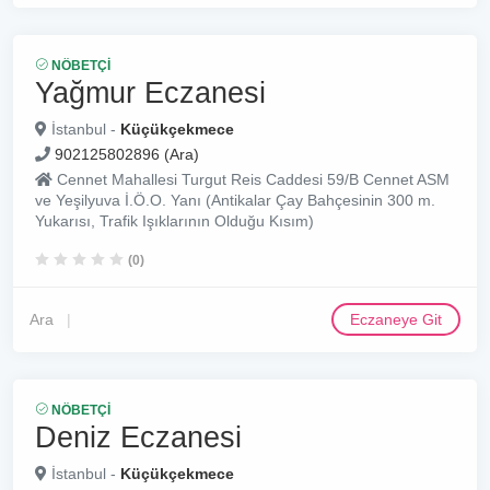
NÖBETÇI
Yağmur Eczanesi
İstanbul -
Küçükçekmece
902125802896 (Ara)
Cennet Mahallesi Turgut Reis Caddesi 59/B Cennet ASM
ve Yeşilyuva İ.Ö.O. Yanı (Antikalar Çay Bahçesinin 300 m.
Yukarısı, Trafik Işıklarının Olduğu Kısım)
(0)
Ara
Eczaneye Git
NÖBETÇI
Deniz Eczanesi
İstanbul -
Küçükçekmece