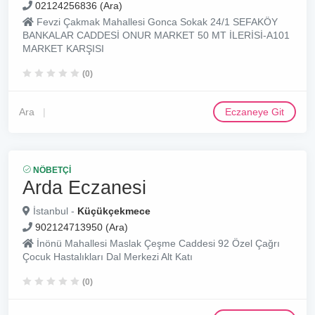
02124256836 (Ara)
Fevzi Çakmak Mahallesi Gonca Sokak 24/1 SEFAKÖY
BANKALAR CADDESİ ONUR MARKET 50 MT İLERİSİ-A101
MARKET KARŞISI
(0)
Ara
Eczaneye Git
NÖBETÇI
Arda Eczanesi
İstanbul -
Küçükçekmece
902124713950 (Ara)
İnönü Mahallesi Maslak Çeşme Caddesi 92 Özel Çağrı
Çocuk Hastalıkları Dal Merkezi Alt Katı
(0)