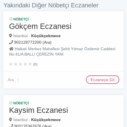
Yakındaki Diğer Nöbetçi Eczaneler
NÖBETÇI
Gökçem Eczanesi
İstanbul -
Küçükçekmece
902128772200 (Ara)
Halkalı Merkez Mahallesi Şehit Yılmaz Özdemir Caddesi
No:41/A BALLI ÇEREZİN YANI
(0)
Ara
Eczaneye Git
NÖBETÇI
Kaysim Eczanesi
İstanbul -
Küçükçekmece
902125367676 (Ara)