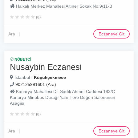
Halkalı Merkez Mahallesi Altıner Sokak No:9/11-B
(0)
Ara
Eczaneye Git
NÖBETÇI
Nusaybin Eczanesi
İstanbul -
Küçükçekmece
902125991601 (Ara)
Kanarya Mahallesi Dr. Sadık Ahmet Caddesi 183/C
Kanarya Minübüs Durağı Yanı Töre Düğün Salonunun
Aşağısı
(0)
Ara
Eczaneye Git