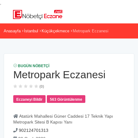
,
Anasayfa
İstanbul
Küçükçekmece
Metropark Eczanesi
BUGÜN NÖBETÇI
Metropark Eczanesi
(0)
Eczaneyi Bildir
563 Görüntülenme
Atatürk Mahallesi Güner Caddesi 17 Teknik Yapı
Metropark Sitesi B Kapısı Yanı
902124701313