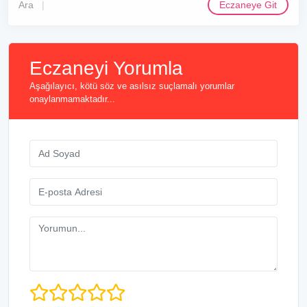
Ara
Eczaneye Git
Eczaneyi Yorumla
Aşağılayıcı, kötü söz ve asılsız suçlamalı yorumlar
onaylanmamaktadır...