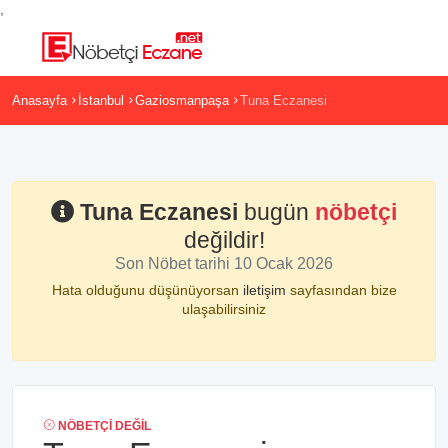
,
Anasayfa
İstanbul
Gaziosmanpaşa
Tuna Eczanesi
Tuna Eczanesi
bugün
nöbetçi
değildir!
Son Nöbet tarihi 10 Ocak 2026
Hata olduğunu düşünüyorsan
iletişim
sayfasından bize
ulaşabilirsiniz
NÖBETÇI DEĞIL