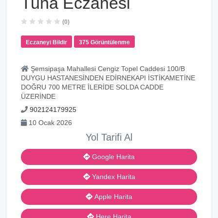
Tuna Eczanesi
(0)
Eczaneyi Bildir
375 Görüntülenme
Şemsipaşa Mahallesi Cengiz Topel Caddesi 100/B
DUYGU HASTANESİNDEN EDİRNEKAPI İSTİKAMETİNE
DOĞRU 700 METRE İLERİDE SOLDA CADDE
ÜZERİNDE
902124179925
10 Ocak 2026
Yol Tarifi Al
Google Harita
Yandex Harita
Apple Harita
Here Harita