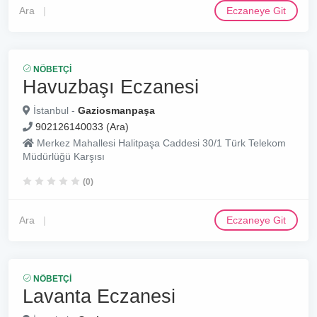
Ara
Eczaneye Git
NÖBETÇI
Havuzbaşı Eczanesi
İstanbul -
Gaziosmanpaşa
902126140033 (Ara)
Merkez Mahallesi Halitpaşa Caddesi 30/1 Türk Telekom
Müdürlüğü Karşısı
(0)
Ara
Eczaneye Git
NÖBETÇI
Lavanta Eczanesi