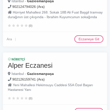
İstanbul -
Gaziosmanpaşa
902124794026 (Ara)
Hürriyet Mahallesi 268. Sokak 18B Ali Fuat Başgil tramvay
durağının üst çıkışında - İbrahim Kuyumcunun sokağında
(0)
Ara
Eczaneye Git
NÖBETÇI
Alper Eczanesi
İstanbul -
Gaziosmanpaşa
902126159741 (Ara)
Yeni Mahallesi Hekimsuyu Caddesi 55A Özel Başarı
Hastanesi Yanı
(0)