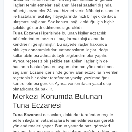
ilaçları temin etmeleri sağlanır. Mesai saatleri dışında
nöbetçi eczaneler 24 saat hizmet verir. Nöbetçi eczaneler
ile hastaların acil ilaç ihtiyaçlarında hızlı bir şekilde ilaca
ulaşması sağlanır. Söz konusu sağlık olduğu için hiçbir
şekilde göz ardı edilmemesi gereklidir.
Tuna Eczanesi
içerisinde bulunan kişiler eczacılık
bölümlerinden mezun olmuş farmakoloji alanında
kendilerini geliştirmiştir. Bu sayede ilaçlar hakkında
oldukça donanımlıdırlar. Vatandaşların ilaçları doğru
kullanabilmesi adına detaylı bilgilendirmeler yapılır.
Ayrıca reçetesiz bir şekilde satılabilen ilaçlar için de
hastanın hastalığına en uygun olanının yönlendirilmesi
sağlanır. Eczane içerisinde görev alan eczacıların verilen
reçetenin bir doktor tarafından yazılıp yazılmadığını
kontrol etmesi gerekir. Ayrıca verilen ilacın yasal olup
olmadığına da bakılır.
Merkezi Konumda Bulunan
Tuna Eczanesi
Tuna Eczanesi
eczacıları, doktorlar tarafından reçete
edilen ilaçların vatandaşlara temin edilmesi için gerekli
yönlendirmeleri yapar. Bunun yanında bazı görevleri
bulunur. Eczane içerisinde hastaların mağdur edilmemesi