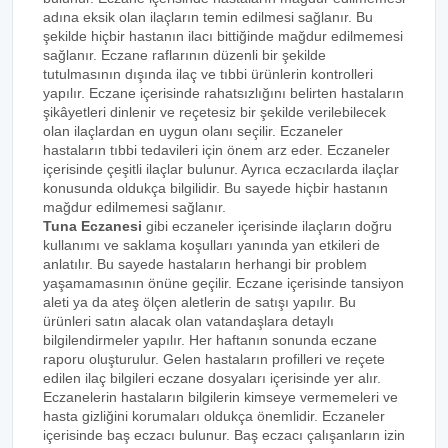
adına eksik olan ilaçların temin edilmesi sağlanır. Bu
şekilde hiçbir hastanın ilacı bittiğinde mağdur edilmemesi
sağlanır. Eczane raflarının düzenli bir şekilde
tutulmasının dışında ilaç ve tıbbi ürünlerin kontrolleri
yapılır. Eczane içerisinde rahatsızlığını belirten hastaların
şikâyetleri dinlenir ve reçetesiz bir şekilde verilebilecek
olan ilaçlardan en uygun olanı seçilir. Eczaneler
hastaların tıbbi tedavileri için önem arz eder. Eczaneler
içerisinde çeşitli ilaçlar bulunur. Ayrıca eczacılarda ilaçlar
konusunda oldukça bilgilidir. Bu sayede hiçbir hastanın
mağdur edilmemesi sağlanır.
Tuna Eczanesi
gibi eczaneler içerisinde ilaçların doğru
kullanımı ve saklama koşulları yanında yan etkileri de
anlatılır. Bu sayede hastaların herhangi bir problem
yaşamamasının önüne geçilir. Eczane içerisinde tansiyon
aleti ya da ateş ölçen aletlerin de satışı yapılır. Bu
ürünleri satın alacak olan vatandaşlara detaylı
bilgilendirmeler yapılır. Her haftanın sonunda eczane
raporu oluşturulur. Gelen hastaların profilleri ve reçete
edilen ilaç bilgileri eczane dosyaları içerisinde yer alır.
Eczanelerin hastaların bilgilerin kimseye vermemeleri ve
hasta gizliğini korumaları oldukça önemlidir. Eczaneler
içerisinde baş eczacı bulunur. Baş eczacı çalışanların izin