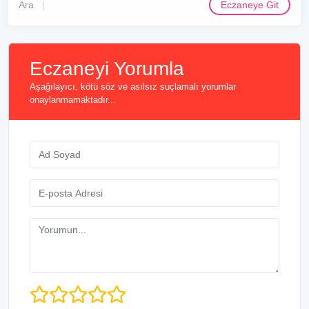
Ara
Eczaneye Git
Eczaneyi Yorumla
Aşağılayıcı, kötü söz ve asılsız suçlamalı yorumlar
onaylanmamaktadır...