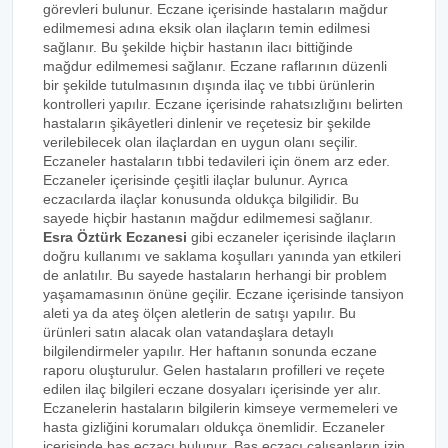
görevleri bulunur. Eczane içerisinde hastaların mağdur
edilmemesi adına eksik olan ilaçların temin edilmesi
sağlanır. Bu şekilde hiçbir hastanın ilacı bittiğinde
mağdur edilmemesi sağlanır. Eczane raflarının düzenli
bir şekilde tutulmasının dışında ilaç ve tıbbi ürünlerin
kontrolleri yapılır. Eczane içerisinde rahatsızlığını belirten
hastaların şikâyetleri dinlenir ve reçetesiz bir şekilde
verilebilecek olan ilaçlardan en uygun olanı seçilir.
Eczaneler hastaların tıbbi tedavileri için önem arz eder.
Eczaneler içerisinde çeşitli ilaçlar bulunur. Ayrıca
eczacılarda ilaçlar konusunda oldukça bilgilidir. Bu
sayede hiçbir hastanın mağdur edilmemesi sağlanır.
Esra Öztürk Eczanesi
gibi eczaneler içerisinde ilaçların
doğru kullanımı ve saklama koşulları yanında yan etkileri
de anlatılır. Bu sayede hastaların herhangi bir problem
yaşamamasının önüne geçilir. Eczane içerisinde tansiyon
aleti ya da ateş ölçen aletlerin de satışı yapılır. Bu
ürünleri satın alacak olan vatandaşlara detaylı
bilgilendirmeler yapılır. Her haftanın sonunda eczane
raporu oluşturulur. Gelen hastaların profilleri ve reçete
edilen ilaç bilgileri eczane dosyaları içerisinde yer alır.
Eczanelerin hastaların bilgilerin kimseye vermemeleri ve
hasta gizliğini korumaları oldukça önemlidir. Eczaneler
içerisinde baş eczacı bulunur. Baş eczacı çalışanların izin