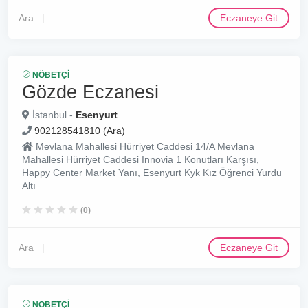
Ara
Eczaneye Git
NÖBETÇI
Gözde Eczanesi
İstanbul -
Esenyurt
902128541810 (Ara)
Mevlana Mahallesi Hürriyet Caddesi 14/A Mevlana
Mahallesi Hürriyet Caddesi Innovia 1 Konutları Karşısı,
Happy Center Market Yanı, Esenyurt Kyk Kız Öğrenci Yurdu
Altı
(0)
Ara
Eczaneye Git
NÖBETÇI