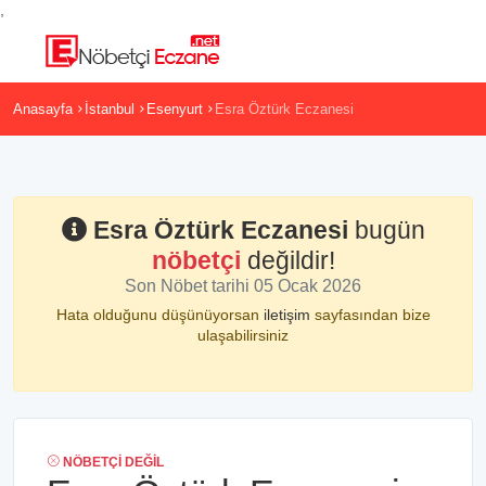
,
Anasayfa
İstanbul
Esenyurt
Esra Öztürk Eczanesi
Esra Öztürk Eczanesi
bugün
nöbetçi
değildir!
Son Nöbet tarihi 05 Ocak 2026
Hata olduğunu düşünüyorsan
iletişim
sayfasından bize
ulaşabilirsiniz
NÖBETÇI DEĞIL