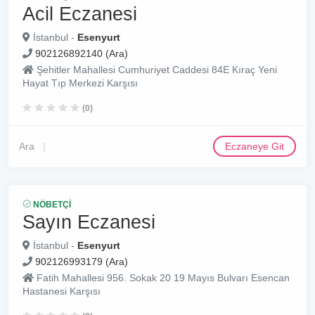
Acil Eczanesi
İstanbul -
Esenyurt
902126892140 (Ara)
Şehitler Mahallesi Cumhuriyet Caddesi 84E Kıraç Yeni
Hayat Tıp Merkezi Karşısı
(0)
Ara
Eczaneye Git
NÖBETÇI
Sayın Eczanesi
İstanbul -
Esenyurt
902126993179 (Ara)
Fatih Mahallesi 956. Sokak 20 19 Mayıs Bulvarı Esencan
Hastanesi Karşısı