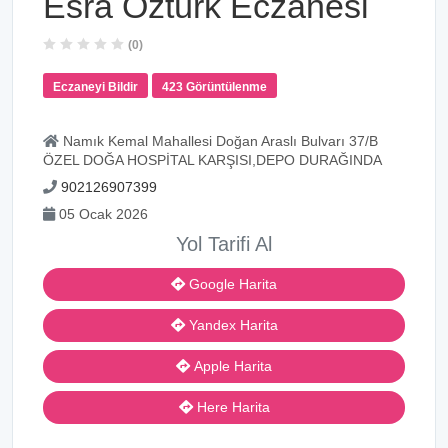
Esra Öztürk Eczanesi
(0)
Eczaneyi Bildir
423 Görüntülenme
Namık Kemal Mahallesi Doğan Araslı Bulvarı 37/B
ÖZEL DOĞA HOSPİTAL KARŞISI,DEPO DURAĞINDA
902126907399
05 Ocak 2026
Yol Tarifi Al
Google Harita
Yandex Harita
Apple Harita
Here Harita