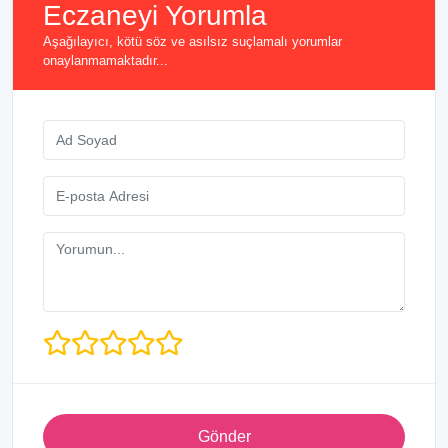
Eczaneyi Yorumla
Aşağılayıcı, kötü söz ve asılsız suçlamalı yorumlar
onaylanmamaktadır...
Gönder