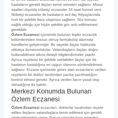
hastaların gerekli ilaçları temin etmeleri sağlanır. Mesai
saatleri dışında nöbetçi eczaneler 24 saat hizmet verir.
Nöbetçi eczaneler ile hastaların acil ilaç ihtiyaçlarında
hızlı bir şekilde ilaca ulaşması sağlanır. Söz konusu
sağlık olduğu için hiçbir şekilde göz ardı edilmemesi
gereklidir.
Özlem Eczanesi
içerisinde bulunan kişiler eczacılık
bölümlerinden mezun olmuş farmakoloji alanında
kendilerini geliştirmiştir. Bu sayede ilaçlar hakkında
oldukça donanımlıdırlar. Vatandaşların ilaçları doğru
kullanabilmesi adına detaylı bilgilendirmeler yapılır.
Ayrıca reçetesiz bir şekilde satılabilen ilaçlar için de
hastanın hastalığına en uygun olanının yönlendirilmesi
sağlanır. Eczane içerisinde görev alan eczacıların verilen
reçetenin bir doktor tarafından yazılıp yazılmadığını
kontrol etmesi gerekir. Ayrıca verilen ilacın yasal olup
olmadığına da bakılır.
Merkezi Konumda Bulunan
Özlem Eczanesi
Özlem Eczanesi
eczacıları, doktorlar tarafından reçete
edilen ilaçların vatandaşlara temin edilmesi için gerekli
yönlendirmeleri yapar. Bunun yanında bazı görevleri