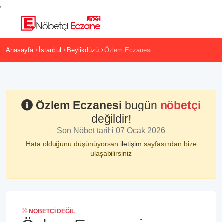
,
Anasayfa
İstanbul
Beylikdüzü
Özlem Eczanesi
Özlem Eczanesi
bugün
nöbetçi
değildir!
Son Nöbet tarihi 07 Ocak 2026
Hata olduğunu düşünüyorsan
iletişim
sayfasından bize
ulaşabilirsiniz
NÖBETÇI DEĞIL