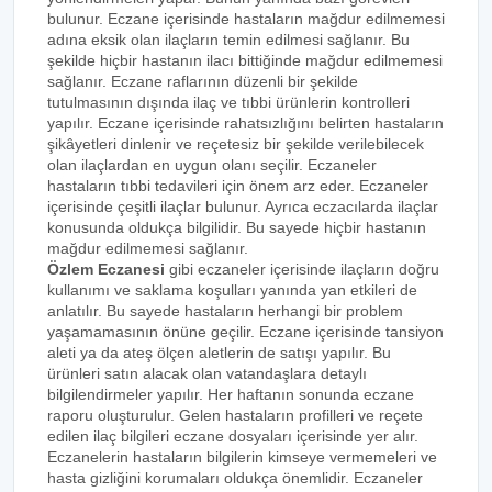
bulunur. Eczane içerisinde hastaların mağdur edilmemesi
adına eksik olan ilaçların temin edilmesi sağlanır. Bu
şekilde hiçbir hastanın ilacı bittiğinde mağdur edilmemesi
sağlanır. Eczane raflarının düzenli bir şekilde
tutulmasının dışında ilaç ve tıbbi ürünlerin kontrolleri
yapılır. Eczane içerisinde rahatsızlığını belirten hastaların
şikâyetleri dinlenir ve reçetesiz bir şekilde verilebilecek
olan ilaçlardan en uygun olanı seçilir. Eczaneler
hastaların tıbbi tedavileri için önem arz eder. Eczaneler
içerisinde çeşitli ilaçlar bulunur. Ayrıca eczacılarda ilaçlar
konusunda oldukça bilgilidir. Bu sayede hiçbir hastanın
mağdur edilmemesi sağlanır.
Özlem Eczanesi
gibi eczaneler içerisinde ilaçların doğru
kullanımı ve saklama koşulları yanında yan etkileri de
anlatılır. Bu sayede hastaların herhangi bir problem
yaşamamasının önüne geçilir. Eczane içerisinde tansiyon
aleti ya da ateş ölçen aletlerin de satışı yapılır. Bu
ürünleri satın alacak olan vatandaşlara detaylı
bilgilendirmeler yapılır. Her haftanın sonunda eczane
raporu oluşturulur. Gelen hastaların profilleri ve reçete
edilen ilaç bilgileri eczane dosyaları içerisinde yer alır.
Eczanelerin hastaların bilgilerin kimseye vermemeleri ve
hasta gizliğini korumaları oldukça önemlidir. Eczaneler