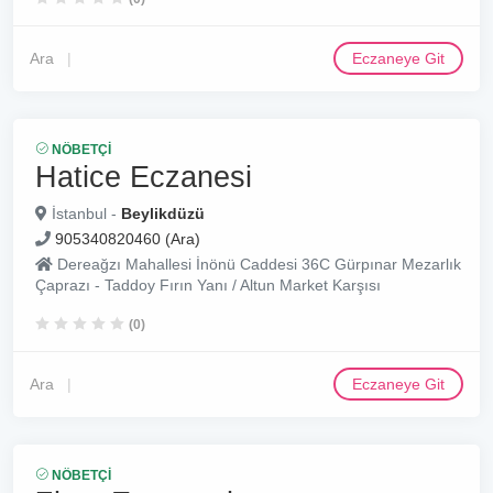
Ara
Eczaneye Git
NÖBETÇI
Hatice Eczanesi
İstanbul -
Beylikdüzü
905340820460 (Ara)
Dereağzı Mahallesi İnönü Caddesi 36C Gürpınar Mezarlık
Çaprazı - Taddoy Fırın Yanı / Altun Market Karşısı
(0)
Ara
Eczaneye Git
NÖBETÇI