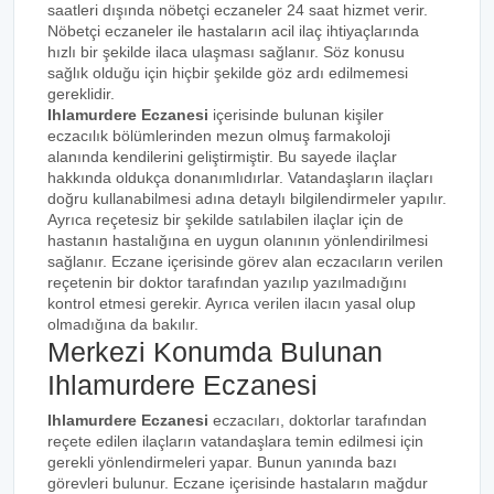
saatleri dışında nöbetçi eczaneler 24 saat hizmet verir.
Nöbetçi eczaneler ile hastaların acil ilaç ihtiyaçlarında
hızlı bir şekilde ilaca ulaşması sağlanır. Söz konusu
sağlık olduğu için hiçbir şekilde göz ardı edilmemesi
gereklidir.
Ihlamurdere Eczanesi
içerisinde bulunan kişiler
eczacılık bölümlerinden mezun olmuş farmakoloji
alanında kendilerini geliştirmiştir. Bu sayede ilaçlar
hakkında oldukça donanımlıdırlar. Vatandaşların ilaçları
doğru kullanabilmesi adına detaylı bilgilendirmeler yapılır.
Ayrıca reçetesiz bir şekilde satılabilen ilaçlar için de
hastanın hastalığına en uygun olanının yönlendirilmesi
sağlanır. Eczane içerisinde görev alan eczacıların verilen
reçetenin bir doktor tarafından yazılıp yazılmadığını
kontrol etmesi gerekir. Ayrıca verilen ilacın yasal olup
olmadığına da bakılır.
Merkezi Konumda Bulunan
Ihlamurdere Eczanesi
Ihlamurdere Eczanesi
eczacıları, doktorlar tarafından
reçete edilen ilaçların vatandaşlara temin edilmesi için
gerekli yönlendirmeleri yapar. Bunun yanında bazı
görevleri bulunur. Eczane içerisinde hastaların mağdur