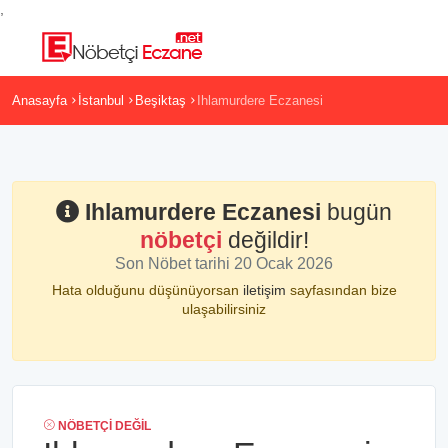
,
Anasayfa
İstanbul
Beşiktaş
Ihlamurdere Eczanesi
Ihlamurdere Eczanesi
bugün
nöbetçi
değildir!
Son Nöbet tarihi 20 Ocak 2026
Hata olduğunu düşünüyorsan
iletişim
sayfasından bize
ulaşabilirsiniz
NÖBETÇI DEĞIL