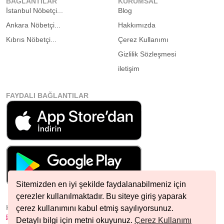
BAĞLANTILAR
KURUMSAL
İstanbul Nöbetçi...
Blog
Ankara Nöbetçi...
Hakkımızda
Kıbrıs Nöbetçi...
Çerez Kullanımı
Gizlilik Sözleşmesi
iletişim
FAYDALI BAĞLANTILAR
Sitemizden en iyi şekilde faydalanabilmeniz için
çerezler kullanılmaktadır. Bu siteye giriş yaparak
HIZLI İLETIŞIM
çerez kullanımını kabul etmiş sayılıyorsunuz.
info@nobetcieczane.net
Detaylı bilgi için metni okuyunuz.
Çerez Kullanımı