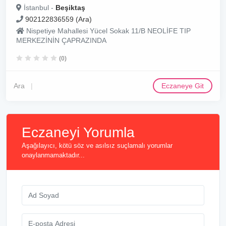
İstanbul -
Beşiktaş
902122836559 (Ara)
Nispetiye Mahallesi Yücel Sokak 11/B NEOLİFE TIP
MERKEZİNİN ÇAPRAZINDA
(0)
Ara
Eczaneye Git
Eczaneyi Yorumla
Aşağılayıcı, kötü söz ve asılsız suçlamalı yorumlar
onaylanmamaktadır...