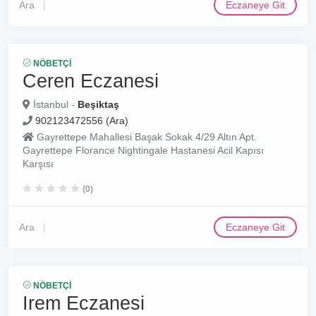
Ara
Eczaneye Git
NÖBETÇI
Ceren Eczanesi
İstanbul -
Beşiktaş
902123472556 (Ara)
Gayrettepe Mahallesi Başak Sokak 4/29 Altın Apt.
Gayrettepe Florance Nightingale Hastanesi Acil Kapısı
Karşısı
(0)
Ara
Eczaneye Git
NÖBETÇI
Irem Eczanesi