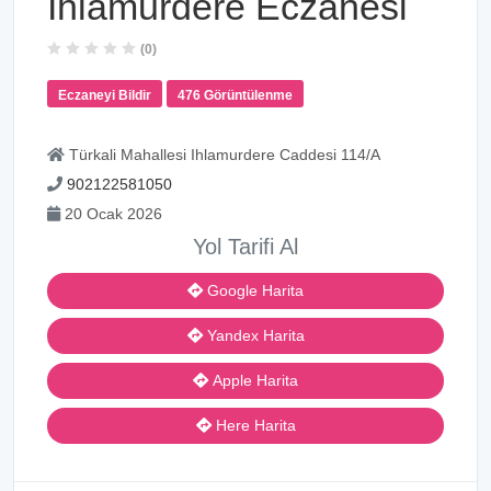
Ihlamurdere Eczanesi
(0)
Eczaneyi Bildir
476 Görüntülenme
Türkali Mahallesi Ihlamurdere Caddesi 114/A
902122581050
20 Ocak 2026
Yol Tarifi Al
Google Harita
Yandex Harita
Apple Harita
Here Harita