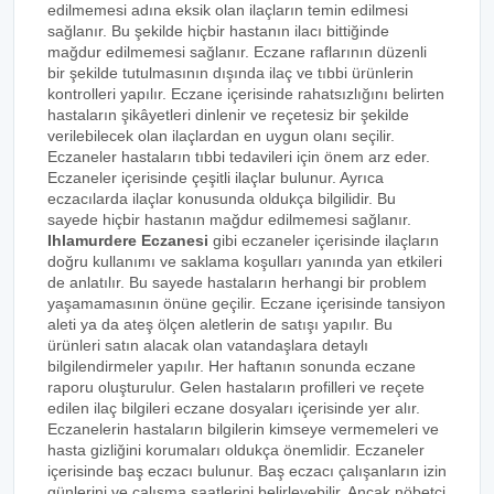
edilmemesi adına eksik olan ilaçların temin edilmesi
sağlanır. Bu şekilde hiçbir hastanın ilacı bittiğinde
mağdur edilmemesi sağlanır. Eczane raflarının düzenli
bir şekilde tutulmasının dışında ilaç ve tıbbi ürünlerin
kontrolleri yapılır. Eczane içerisinde rahatsızlığını belirten
hastaların şikâyetleri dinlenir ve reçetesiz bir şekilde
verilebilecek olan ilaçlardan en uygun olanı seçilir.
Eczaneler hastaların tıbbi tedavileri için önem arz eder.
Eczaneler içerisinde çeşitli ilaçlar bulunur. Ayrıca
eczacılarda ilaçlar konusunda oldukça bilgilidir. Bu
sayede hiçbir hastanın mağdur edilmemesi sağlanır.
Ihlamurdere Eczanesi
gibi eczaneler içerisinde ilaçların
doğru kullanımı ve saklama koşulları yanında yan etkileri
de anlatılır. Bu sayede hastaların herhangi bir problem
yaşamamasının önüne geçilir. Eczane içerisinde tansiyon
aleti ya da ateş ölçen aletlerin de satışı yapılır. Bu
ürünleri satın alacak olan vatandaşlara detaylı
bilgilendirmeler yapılır. Her haftanın sonunda eczane
raporu oluşturulur. Gelen hastaların profilleri ve reçete
edilen ilaç bilgileri eczane dosyaları içerisinde yer alır.
Eczanelerin hastaların bilgilerin kimseye vermemeleri ve
hasta gizliğini korumaları oldukça önemlidir. Eczaneler
içerisinde baş eczacı bulunur. Baş eczacı çalışanların izin
günlerini ve çalışma saatlerini belirleyebilir. Ancak nöbetçi