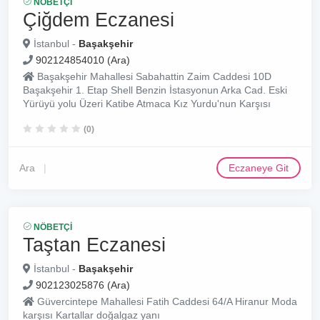
NÖBETÇI
Çiğdem Eczanesi
İstanbul -
Başakşehir
902124854010 (Ara)
Başakşehir Mahallesi Sabahattin Zaim Caddesi 10D
Başakşehir 1. Etap Shell Benzin İstasyonun Arka Cad. Eski
Yürüyü yolu Üzeri Katibe Atmaca Kız Yurdu'nun Karşısı
(0)
Ara
Eczaneye Git
NÖBETÇI
Taştan Eczanesi
İstanbul -
Başakşehir
902123025876 (Ara)
Güvercintepe Mahallesi Fatih Caddesi 64/A Hiranur Moda
karşısı Kartallar doğalgaz yanı