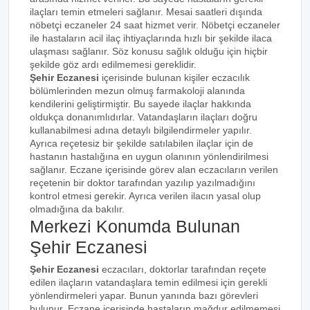
ilaçları temin etmeleri sağlanır. Mesai saatleri dışında
nöbetçi eczaneler 24 saat hizmet verir. Nöbetçi eczaneler
ile hastaların acil ilaç ihtiyaçlarında hızlı bir şekilde ilaca
ulaşması sağlanır. Söz konusu sağlık olduğu için hiçbir
şekilde göz ardı edilmemesi gereklidir.
Şehir Eczanesi
içerisinde bulunan kişiler eczacılık
bölümlerinden mezun olmuş farmakoloji alanında
kendilerini geliştirmiştir. Bu sayede ilaçlar hakkında
oldukça donanımlıdırlar. Vatandaşların ilaçları doğru
kullanabilmesi adına detaylı bilgilendirmeler yapılır.
Ayrıca reçetesiz bir şekilde satılabilen ilaçlar için de
hastanın hastalığına en uygun olanının yönlendirilmesi
sağlanır. Eczane içerisinde görev alan eczacıların verilen
reçetenin bir doktor tarafından yazılıp yazılmadığını
kontrol etmesi gerekir. Ayrıca verilen ilacın yasal olup
olmadığına da bakılır.
Merkezi Konumda Bulunan
Şehir Eczanesi
Şehir Eczanesi
eczacıları, doktorlar tarafından reçete
edilen ilaçların vatandaşlara temin edilmesi için gerekli
yönlendirmeleri yapar. Bunun yanında bazı görevleri
bulunur. Eczane içerisinde hastaların mağdur edilmemesi