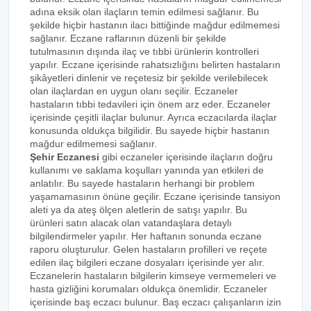
adına eksik olan ilaçların temin edilmesi sağlanır. Bu
şekilde hiçbir hastanın ilacı bittiğinde mağdur edilmemesi
sağlanır. Eczane raflarının düzenli bir şekilde
tutulmasının dışında ilaç ve tıbbi ürünlerin kontrolleri
yapılır. Eczane içerisinde rahatsızlığını belirten hastaların
şikâyetleri dinlenir ve reçetesiz bir şekilde verilebilecek
olan ilaçlardan en uygun olanı seçilir. Eczaneler
hastaların tıbbi tedavileri için önem arz eder. Eczaneler
içerisinde çeşitli ilaçlar bulunur. Ayrıca eczacılarda ilaçlar
konusunda oldukça bilgilidir. Bu sayede hiçbir hastanın
mağdur edilmemesi sağlanır.
Şehir Eczanesi
gibi eczaneler içerisinde ilaçların doğru
kullanımı ve saklama koşulları yanında yan etkileri de
anlatılır. Bu sayede hastaların herhangi bir problem
yaşamamasının önüne geçilir. Eczane içerisinde tansiyon
aleti ya da ateş ölçen aletlerin de satışı yapılır. Bu
ürünleri satın alacak olan vatandaşlara detaylı
bilgilendirmeler yapılır. Her haftanın sonunda eczane
raporu oluşturulur. Gelen hastaların profilleri ve reçete
edilen ilaç bilgileri eczane dosyaları içerisinde yer alır.
Eczanelerin hastaların bilgilerin kimseye vermemeleri ve
hasta gizliğini korumaları oldukça önemlidir. Eczaneler
içerisinde baş eczacı bulunur. Baş eczacı çalışanların izin