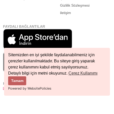
Gizlilik Sözleşmesi
iletişim
FAYDALI BAĞLANTILAR
Sitemizden en iyi şekilde faydalanabilmeniz için
çerezler kullanılmaktadır. Bu siteye giriş yaparak
çerez kullanımını kabul etmiş sayılıyorsunuz.
Detaylı bilgi için metni okuyunuz.
Çerez Kullanımı
Tamam
HIZLI İLETIŞIM
info@nobetcieczane.net
Powered by WebsitePolicies
BIZI TAKIP EDIN