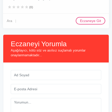
(0)
Ara
Eczaneye Git
Eczaneyi Yorumla
Aşağılayıcı, kötü söz ve asılsız suçlamalı yorumlar
onaylanmamaktadır...