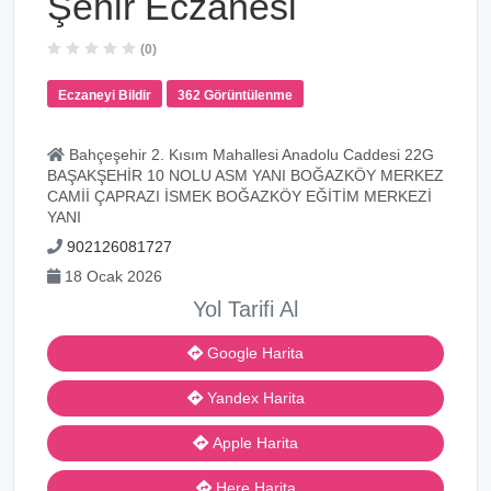
Şehir Eczanesi
(0)
Eczaneyi Bildir
362 Görüntülenme
Bahçeşehir 2. Kısım Mahallesi Anadolu Caddesi 22G
BAŞAKŞEHİR 10 NOLU ASM YANI BOĞAZKÖY MERKEZ
CAMİİ ÇAPRAZI İSMEK BOĞAZKÖY EĞİTİM MERKEZİ
YANI
902126081727
18 Ocak 2026
Yol Tarifi Al
Google Harita
Yandex Harita
Apple Harita
Here Harita