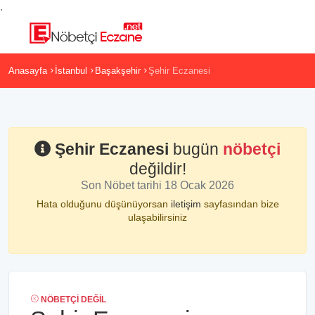
,
Anasayfa
İstanbul
Başakşehir
Şehir Eczanesi
Şehir Eczanesi
bugün
nöbetçi
değildir!
Son Nöbet tarihi 18 Ocak 2026
Hata olduğunu düşünüyorsan
iletişim
sayfasından bize
ulaşabilirsiniz
NÖBETÇI DEĞIL