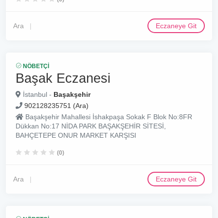
Ara
Eczaneye Git
NÖBETÇI
Başak Eczanesi
İstanbul -
Başakşehir
902128235751 (Ara)
Başakşehir Mahallesi İshakpaşa Sokak F Blok No:8FR
Dükkan No:17 NİDA PARK BAŞAKŞEHİR SİTESİ,
BAHÇETEPE ONUR MARKET KARŞISI
(0)
Ara
Eczaneye Git