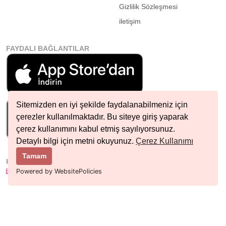
Gizlilik Sözleşmesi
iletişim
FAYDALI BAĞLANTILAR
Sitemizden en iyi şekilde faydalanabilmeniz için
çerezler kullanılmaktadır. Bu siteye giriş yaparak
çerez kullanımını kabul etmiş sayılıyorsunuz.
Detaylı bilgi için metni okuyunuz.
Çerez Kullanımı
Tamam
HIZLI İLETIŞIM
info@nobetcieczane.net
Powered by WebsitePolicies
BIZI TAKIP EDIN