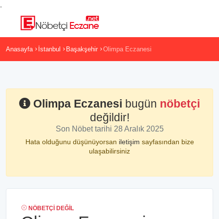
,
Anasayfa
İstanbul
Başakşehir
Olimpa Eczanesi
Olimpa Eczanesi
bugün
nöbetçi
değildir!
Son Nöbet tarihi 28 Aralık 2025
Hata olduğunu düşünüyorsan
iletişim
sayfasından bize
ulaşabilirsiniz
NÖBETÇI DEĞIL