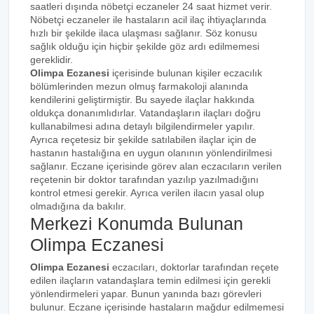
saatleri dışında nöbetçi eczaneler 24 saat hizmet verir.
Nöbetçi eczaneler ile hastaların acil ilaç ihtiyaçlarında
hızlı bir şekilde ilaca ulaşması sağlanır. Söz konusu
sağlık olduğu için hiçbir şekilde göz ardı edilmemesi
gereklidir.
Olimpa Eczanesi
içerisinde bulunan kişiler eczacılık
bölümlerinden mezun olmuş farmakoloji alanında
kendilerini geliştirmiştir. Bu sayede ilaçlar hakkında
oldukça donanımlıdırlar. Vatandaşların ilaçları doğru
kullanabilmesi adına detaylı bilgilendirmeler yapılır.
Ayrıca reçetesiz bir şekilde satılabilen ilaçlar için de
hastanın hastalığına en uygun olanının yönlendirilmesi
sağlanır. Eczane içerisinde görev alan eczacıların verilen
reçetenin bir doktor tarafından yazılıp yazılmadığını
kontrol etmesi gerekir. Ayrıca verilen ilacın yasal olup
olmadığına da bakılır.
Merkezi Konumda Bulunan
Olimpa Eczanesi
Olimpa Eczanesi
eczacıları, doktorlar tarafından reçete
edilen ilaçların vatandaşlara temin edilmesi için gerekli
yönlendirmeleri yapar. Bunun yanında bazı görevleri
bulunur. Eczane içerisinde hastaların mağdur edilmemesi