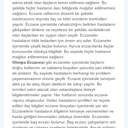
adına eksik olan ilaçların temin edilmesi sağlanır. Bu
şekilde hiçbir hastanın ilacı bittiğinde mağdur edilmemesi
sağlanır. Eczane raflarının düzenli bir şekilde
tutulmasının dışında ilaç ve tıbbi ürünlerin kontrolleri
yapılır. Eczane içerisinde rahatsızlığını belirten hastaların
şikâyetleri dinlenir ve reçetesiz bir şekilde verilebilecek
olan ilaçlardan en uygun olanı seçilir. Eczaneler
hastaların tıbbi tedavileri için önem arz eder. Eczaneler
içerisinde çeşitli ilaçlar bulunur. Ayrıca eczacılarda ilaçlar
konusunda oldukça bilgilidir. Bu sayede hiçbir hastanın
mağdur edilmemesi sağlanır.
Olimpa Eczanesi
gibi eczaneler içerisinde ilaçların
doğru kullanımı ve saklama koşulları yanında yan etkileri
de anlatılır. Bu sayede hastaların herhangi bir problem
yaşamamasının önüne geçilir. Eczane içerisinde tansiyon
aleti ya da ateş ölçen aletlerin de satışı yapılır. Bu
ürünleri satın alacak olan vatandaşlara detaylı
bilgilendirmeler yapılır. Her haftanın sonunda eczane
raporu oluşturulur. Gelen hastaların profilleri ve reçete
edilen ilaç bilgileri eczane dosyaları içerisinde yer alır.
Eczanelerin hastaların bilgilerin kimseye vermemeleri ve
hasta gizliğini korumaları oldukça önemlidir. Eczaneler
içerisinde baş eczacı bulunur. Baş eczacı çalışanların izin
günlerini ve çalışma saatlerini belirleyebilir. Ancak nöbetçi