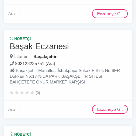
Ara
Eczaneye Git
NÖBETÇI
Başak Eczanesi
İstanbul -
Başakşehir
902128235751 (Ara)
Başakşehir Mahallesi İshakpaşa Sokak F Blok No:8FR
Dükkan No:17 NİDA PARK BAŞAKŞEHİR SİTESİ,
BAHÇETEPE ONUR MARKET KARŞISI
(0)
Ara
Eczaneye Git
NÖBETÇI