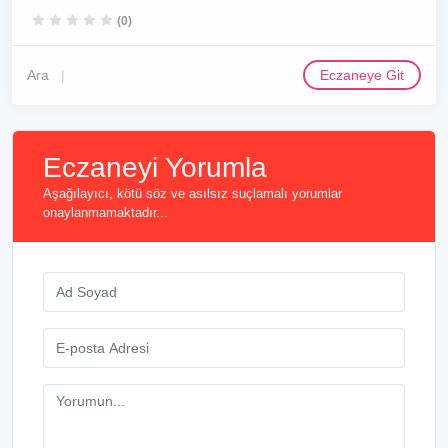
(0)
Ara
Eczaneye Git
Eczaneyi Yorumla
Aşağılayıcı, kötü söz ve asılsız suçlamalı yorumlar
onaylanmamaktadır...