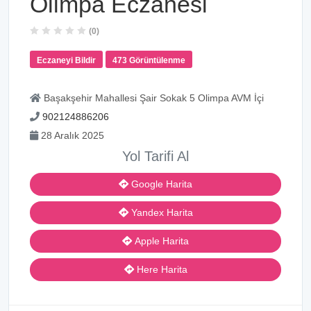
Olimpa Eczanesi
(0)
Eczaneyi Bildir
473 Görüntülenme
Başakşehir Mahallesi Şair Sokak 5 Olimpa AVM İçi
902124886206
28 Aralık 2025
Yol Tarifi Al
Google Harita
Yandex Harita
Apple Harita
Here Harita