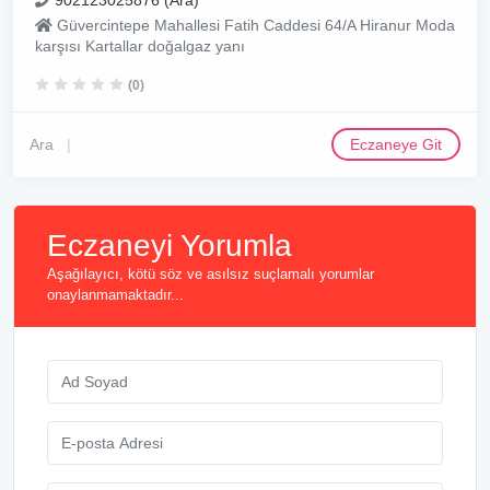
902123025876 (Ara)
Güvercintepe Mahallesi Fatih Caddesi 64/A Hiranur Moda
karşısı Kartallar doğalgaz yanı
(0)
Ara
Eczaneye Git
Eczaneyi Yorumla
Aşağılayıcı, kötü söz ve asılsız suçlamalı yorumlar
onaylanmamaktadır...