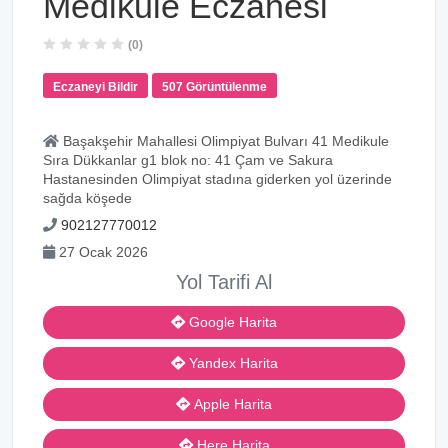
Medikule Eczanesi
(0)
Eczaneyi Bildir
507 Görüntülenme
Başakşehir Mahallesi Olimpiyat Bulvarı 41 Medikule
Sıra Dükkanlar g1 blok no: 41 Çam ve Sakura
Hastanesinden Olimpiyat stadına giderken yol üzerinde
sağda köşede
902127770012
27 Ocak 2026
Yol Tarifi Al
Google Harita
Yandex Harita
Apple Harita
Here Harita