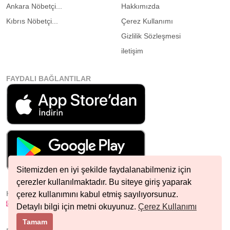
Ankara Nöbetçi...
Hakkımızda
Kıbrıs Nöbetçi...
Çerez Kullanımı
Gizlilik Sözleşmesi
iletişim
FAYDALI BAĞLANTILAR
Sitemizden en iyi şekilde faydalanabilmeniz için
çerezler kullanılmaktadır. Bu siteye giriş yaparak
HIZLI İLETIŞIM
çerez kullanımını kabul etmiş sayılıyorsunuz.
info@nobetcieczane.net
Detaylı bilgi için metni okuyunuz.
Çerez Kullanımı
Tamam