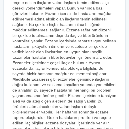
reçete edilen ilaçların vatandaşlara temin edilmesi için
gerekli yönlendirmeleri yapar. Bunun yanında bazı
görevleri bulunur. Eczane içerisinde hastaların mağdur
edilmemesi adına eksik olan ilaçların temin edilmesi
sağlanır. Bu şekilde hiçbir hastanın ilacı bittiğinde
mağdur edilmemesi sağlanır. Eczane raflarının düzenli
bir şekilde tutulmasının dışında ilaç ve tıbbi ürünlerin
kontrolleri yapılır. Eczane içerisinde rahatsızlığını belirten
hastaların şikâyetleri dinlenir ve reçetesiz bir şekilde
verilebilecek olan ilaçlardan en uygun olanı seçilir.
Eczaneler hastaların tıbbi tedavileri için önem arz eder.
Eczaneler içerisinde çeşitli ilaçlar bulunur. Ayrıca
eczacılarda ilaçlar konusunda oldukça bilgilidir. Bu
sayede hiçbir hastanın mağdur edilmemesi sağlanır.
Medikule Eczanesi
gibi eczaneler içerisinde ilaçların
doğru kullanımı ve saklama koşulları yanında yan etkileri
de anlatılır. Bu sayede hastaların herhangi bir problem
yaşamamasının önüne geçilir. Eczane içerisinde tansiyon
aleti ya da ateş ölçen aletlerin de satışı yapılır. Bu
ürünleri satın alacak olan vatandaşlara detaylı
bilgilendirmeler yapılır. Her haftanın sonunda eczane
raporu oluşturulur. Gelen hastaların profilleri ve reçete
edilen ilaç bilgileri eczane dosyaları içerisinde yer alır.
Eczanelerin hastaların bilgilerin kimseye vermemeleri ve