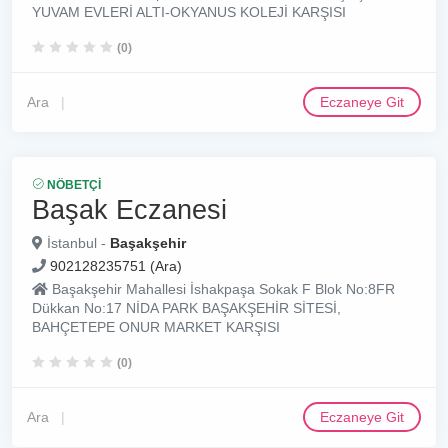
YUVAM EVLERİ ALTI-OKYANUS KOLEJİ KARŞISI
(0)
Ara
Eczaneye Git
NÖBETÇI
Başak Eczanesi
İstanbul -
Başakşehir
902128235751 (Ara)
Başakşehir Mahallesi İshakpaşa Sokak F Blok No:8FR
Dükkan No:17 NİDA PARK BAŞAKŞEHİR SİTESİ,
BAHÇETEPE ONUR MARKET KARŞISI
(0)
Ara
Eczaneye Git