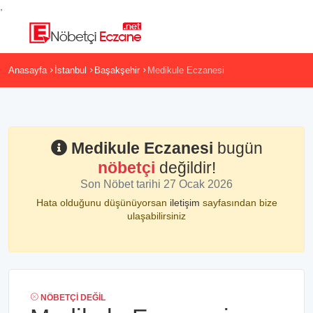
,
Anasayfa
İstanbul
Başakşehir
Medikule Eczanesi
Medikule Eczanesi
bugün
nöbetçi
değildir!
Son Nöbet tarihi 27 Ocak 2026
Hata olduğunu düşünüyorsan
iletişim
sayfasından bize
ulaşabilirsiniz
NÖBETÇI DEĞIL