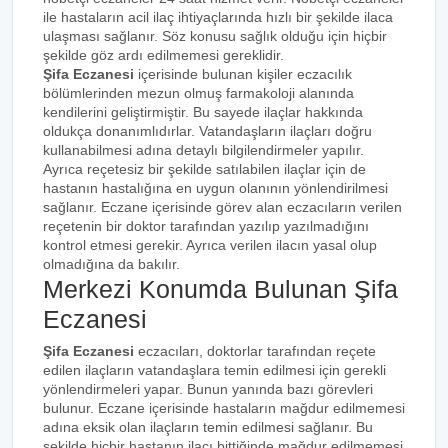
ile hastaların acil ilaç ihtiyaçlarında hızlı bir şekilde ilaca
ulaşması sağlanır. Söz konusu sağlık olduğu için hiçbir
şekilde göz ardı edilmemesi gereklidir.
Şifa Eczanesi
içerisinde bulunan kişiler eczacılık
bölümlerinden mezun olmuş farmakoloji alanında
kendilerini geliştirmiştir. Bu sayede ilaçlar hakkında
oldukça donanımlıdırlar. Vatandaşların ilaçları doğru
kullanabilmesi adına detaylı bilgilendirmeler yapılır.
Ayrıca reçetesiz bir şekilde satılabilen ilaçlar için de
hastanın hastalığına en uygun olanının yönlendirilmesi
sağlanır. Eczane içerisinde görev alan eczacıların verilen
reçetenin bir doktor tarafından yazılıp yazılmadığını
kontrol etmesi gerekir. Ayrıca verilen ilacın yasal olup
olmadığına da bakılır.
Merkezi Konumda Bulunan Şifa
Eczanesi
Şifa Eczanesi
eczacıları, doktorlar tarafından reçete
edilen ilaçların vatandaşlara temin edilmesi için gerekli
yönlendirmeleri yapar. Bunun yanında bazı görevleri
bulunur. Eczane içerisinde hastaların mağdur edilmemesi
adına eksik olan ilaçların temin edilmesi sağlanır. Bu
şekilde hiçbir hastanın ilacı bittiğinde mağdur edilmemesi