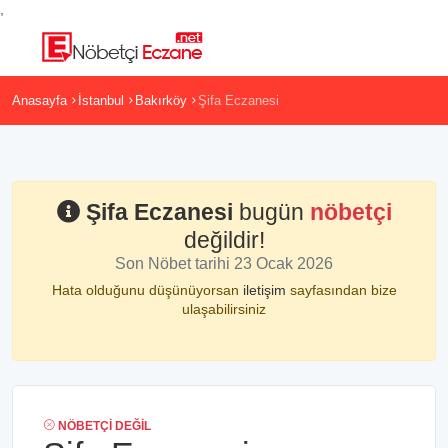
,
Anasayfa
İstanbul
Bakırköy
Şifa Eczanesi
Şifa Eczanesi
bugün
nöbetçi
değildir!
Son Nöbet tarihi 23 Ocak 2026
Hata olduğunu düşünüyorsan
iletişim
sayfasından bize
ulaşabilirsiniz
NÖBETÇI DEĞIL