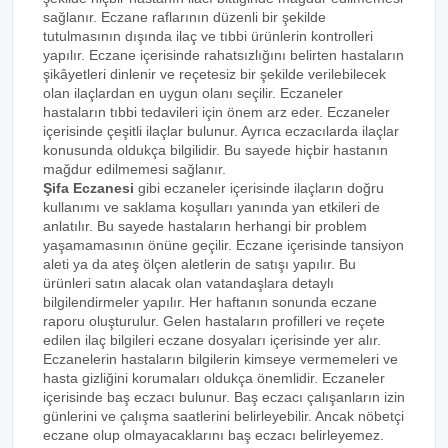
sağlanır. Eczane raflarının düzenli bir şekilde
tutulmasının dışında ilaç ve tıbbi ürünlerin kontrolleri
yapılır. Eczane içerisinde rahatsızlığını belirten hastaların
şikâyetleri dinlenir ve reçetesiz bir şekilde verilebilecek
olan ilaçlardan en uygun olanı seçilir. Eczaneler
hastaların tıbbi tedavileri için önem arz eder. Eczaneler
içerisinde çeşitli ilaçlar bulunur. Ayrıca eczacılarda ilaçlar
konusunda oldukça bilgilidir. Bu sayede hiçbir hastanın
mağdur edilmemesi sağlanır.
Şifa Eczanesi
gibi eczaneler içerisinde ilaçların doğru
kullanımı ve saklama koşulları yanında yan etkileri de
anlatılır. Bu sayede hastaların herhangi bir problem
yaşamamasının önüne geçilir. Eczane içerisinde tansiyon
aleti ya da ateş ölçen aletlerin de satışı yapılır. Bu
ürünleri satın alacak olan vatandaşlara detaylı
bilgilendirmeler yapılır. Her haftanın sonunda eczane
raporu oluşturulur. Gelen hastaların profilleri ve reçete
edilen ilaç bilgileri eczane dosyaları içerisinde yer alır.
Eczanelerin hastaların bilgilerin kimseye vermemeleri ve
hasta gizliğini korumaları oldukça önemlidir. Eczaneler
içerisinde baş eczacı bulunur. Baş eczacı çalışanların izin
günlerini ve çalışma saatlerini belirleyebilir. Ancak nöbetçi
eczane olup olmayacaklarını baş eczacı belirleyemez.