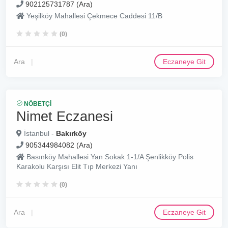
902125731787 (Ara)
Yeşilköy Mahallesi Çekmece Caddesi 11/B
(0)
Ara
Eczaneye Git
NÖBETÇI
Nimet Eczanesi
İstanbul -
Bakırköy
905344984082 (Ara)
Basınköy Mahallesi Yan Sokak 1-1/A Şenlikköy Polis
Karakolu Karşısı Elit Tıp Merkezi Yanı
(0)
Ara
Eczaneye Git