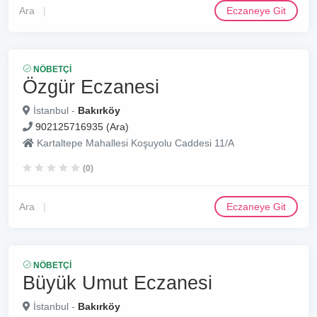
Ara
Eczaneye Git
NÖBETÇI
Özgür Eczanesi
İstanbul -
Bakırköy
902125716935 (Ara)
Kartaltepe Mahallesi Koşuyolu Caddesi 11/A
(0)
Ara
Eczaneye Git
NÖBETÇI
Büyük Umut Eczanesi
İstanbul -
Bakırköy