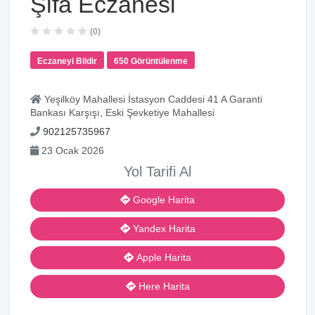
Şifa Eczanesi
(0)
Eczaneyi Bildir
650 Görüntülenme
Yeşilköy Mahallesi İstasyon Caddesi 41 A Garanti
Bankası Karşışı, Eski Şevketiye Mahallesi
902125735967
23 Ocak 2026
Yol Tarifi Al
Google Harita
Yandex Harita
Apple Harita
Here Harita