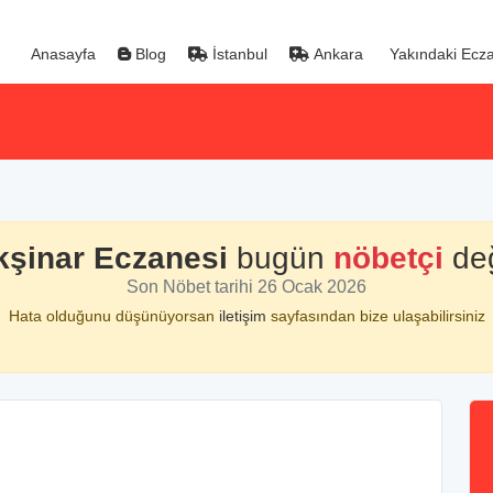
Anasayfa
Blog
İstanbul
Ankara
Yakındaki Ecza
kşinar Eczanesi
bugün
nöbetçi
değ
Son Nöbet tarihi 26 Ocak 2026
Hata olduğunu düşünüyorsan
iletişim
sayfasından bize ulaşabilirsiniz