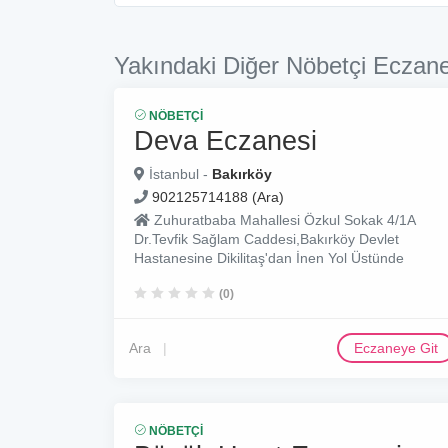
Yakındaki Diğer Nöbetçi Eczane
NÖBETÇI
Deva Eczanesi
İstanbul -
Bakırköy
902125714188 (Ara)
Zuhuratbaba Mahallesi Özkul Sokak 4/1A
Dr.Tevfik Sağlam Caddesi,Bakırköy Devlet
Hastanesine Dikilitaş'dan İnen Yol Üstünde
(0)
Ara
Eczaneye Git
NÖBETÇI