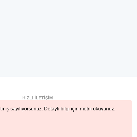
HIZLI İLETIŞIM
info@nobetcieczane.net
tmiş sayılıyorsunuz. Detaylı bilgi için metni okuyunuz.
BIZI TAKIP EDIN