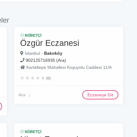
ler
NÖBETÇI
Özgür Eczanesi
İstanbul -
Bakırköy
902125716935 (Ara)
Kartaltepe Mahallesi Koşuyolu Caddesi 11/A
(0)
Ara
Eczaneye Git
NÖBETÇI