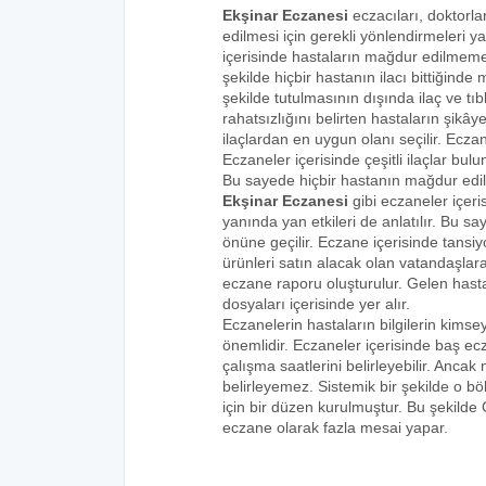
Ekşinar Eczanesi
eczacıları, doktorla
edilmesi için gerekli yönlendirmeleri 
içerisinde hastaların mağdur edilmemes
şekilde hiçbir hastanın ilacı bittiğind
şekilde tutulmasının dışında ilaç ve tıbb
rahatsızlığını belirten hastaların şikâye
ilaçlardan en uygun olanı seçilir. Eczan
Eczaneler içerisinde çeşitli ilaçlar bulu
Bu sayede hiçbir hastanın mağdur edi
Ekşinar Eczanesi
gibi eczaneler içeri
yanında yan etkileri de anlatılır. Bu
önüne geçilir. Eczane içerisinde tansiyo
ürünleri satın alacak olan vatandaşlara
eczane raporu oluşturulur. Gelen hastala
dosyaları içerisinde yer alır.
Eczanelerin hastaların bilgilerin kims
önemlidir. Eczaneler içerisinde baş ecz
çalışma saatlerini belirleyebilir. Anca
belirleyemez. Sistemik bir şekilde o 
için bir düzen kurulmuştur. Bu şekilde
eczane olarak fazla mesai yapar.