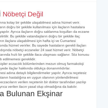
i
Nöbetçi Değil
rına kolay bir şekilde ulaşabilmesi adına hizmet verir.
arın doğru bir şekilde kullanılması için ilaçların hastalara
 yapılır. Ayrıca ilaçların doğru saklanma koşulları da eczane
irtilir. Bu şekilde vatandaşların doğru bir şekilde ilaç
ın ilaçlara ulaşabilmesi için hafta içi ve Cumartesi
ında hizmet verirler. Bu sayede hastaların gerekli ilaçları
 dışında nöbetçi eczaneler 24 saat hizmet verir. Nöbetçi
açlarında hızlı bir şekilde ilaca ulaşması sağlanır. Söz konusu
dı edilmemesi gereklidir.
kişiler eczacılık bölümlerinden mezun olmuş farmakoloji
 sayede ilaçlar hakkında oldukça donanımlıdırlar.
esi adına detaylı bilgilendirmeler yapılır. Ayrıca reçetesiz
hastanın hastalığına en uygun olanının yönlendirilmesi
eczacıların verilen reçetenin bir doktor tarafından yazılıp
rıca verilen ilacın yasal olup olmadığına da bakılır.
a Bulunan Ekşinar