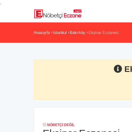
,
Anasayfa
İstanbul
Bakırköy
Ekşinar Eczanesi
E
NÖBETÇI DEĞIL