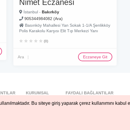
Nimet Eczanesi
İstanbul -
Bakırköy
905344984082 (Ara)
Basınköy Mahallesi Yan Sokak 1-1/A Şenlikköy
Polis Karakolu Karşısı Elit Tıp Merkezi Yanı
(0)
Ara
Eczaneye Git
NTILAR
KURUMSAL
FAYDALI BAĞLANTILAR
l
Blog
llanılmaktadır. Bu siteye giriş yaparak çerez kullanımını kabul e
..
Hakkımızda
Nöbetçi...
Çerez Kullanımı
öbetçi...
Gizlilik
Sözleşmesi