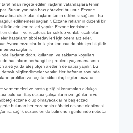
r tarafından reçete edilen ilaçların vatandaşlara temin
yapar. Bunun yanında bazı görevleri bulunur. Eczane
i adına eksik olan ilaçların temin edilmesi sağlanır. Bu
e mağdur edilmemesi sağlanır. Eczane raflarının düzenli bir
i ürünlerin kontrolleri yapılır. Eczane içerisinde
tleri dinlenir ve reçetesiz bir şekilde verilebilecek olan
eler hastaların tıbbi tedavileri için önem arz eder.
nur. Ayrıca eczacılarda ilaçlar konusunda oldukça bilgilidir.
lmemesi sağlanır.
sinde ilaçların doğru kullanımı ve saklama koşulları
 sayede hastaların herhangi bir problem yaşamamasının
n aleti ya da ateş ölçen aletlerin de satışı yapılır. Bu
 detaylı bilgilendirmeler yapılır. Her haftanın sonunda
rın profilleri ve reçete edilen ilaç bilgileri eczane
eye vermemeleri ve hasta gizliğini korumaları oldukça
acı bulunur. Baş eczacı çalışanların izin günlerini ve
k nöbetçi eczane olup olmayacaklarını baş eczacı
bölgede bulunan her eczanenin nöbetçi eczane olabilmesi
 Çumra sağlık eczaneleri de belirlenen günlerinde nöbetçi