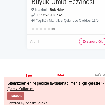
Büyük Umut Eczanesi
İstanbul -
Bakırköy
902125731787 (Ara)
Yeşilköy Mahallesi Çekmece Caddesi 11/B
(0)
Ara
Eczaneye Git
BAĞLA
İstanbu
Sitemizden en iyi şekilde faydalanabilmeniz için çerezler ku
Nöbetçi.
Çerez Kullanımı
Copyright © 2023 Tüm Hakları Saklıdır.
Ankara 
Tamam
Kıbrıs N
Powered by WebsitePolicies