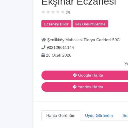
Ekşinar Eczanesi
(0)
Eczaneyi Bildir
842 Görüntülenme
Şenlikköy Mahallesi Florya Caddesi 59C
902126011144
26 Ocak 2026
Y
Google Harita
Yandex Harita
Harita Görünüm
Uydu Görünüm
So