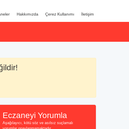
neler
Hakkımızda
Çerez Kullanımı
İletişim
ildir!
Eczaneyi Yorumla
Aşağılayıcı, kötü söz ve asılsız suçlamalı
yorumlar onaylanmamaktadır...