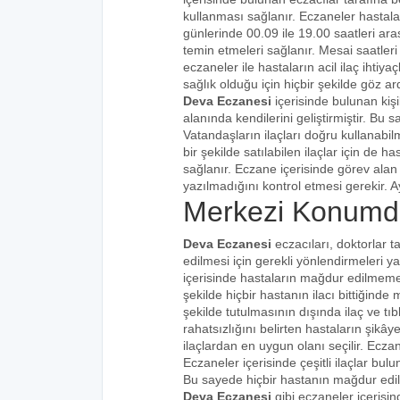
kullanması sağlanır. Eczaneler hastalar
günlerinde 00.09 ile 19.00 saatleri aras
temin etmeleri sağlanır. Mesai saatleri
eczaneler ile hastaların acil ilaç ihtiy
sağlık olduğu için hiçbir şekilde göz ar
Deva Eczanesi
içerisinde bulunan kiş
alanında kendilerini geliştirmiştir. Bu
Vatandaşların ilaçları doğru kullanabilm
bir şekilde satılabilen ilaçlar için de 
sağlanır. Eczane içerisinde görev alan 
yazılmadığını kontrol etmesi gerekir. Ay
Merkezi Konumd
Deva Eczanesi
eczacıları, doktorlar t
edilmesi için gerekli yönlendirmeleri 
içerisinde hastaların mağdur edilmemes
şekilde hiçbir hastanın ilacı bittiğind
şekilde tutulmasının dışında ilaç ve tıbb
rahatsızlığını belirten hastaların şikâye
ilaçlardan en uygun olanı seçilir. Eczan
Eczaneler içerisinde çeşitli ilaçlar bulu
Bu sayede hiçbir hastanın mağdur edi
Deva Eczanesi
gibi eczaneler içerisin