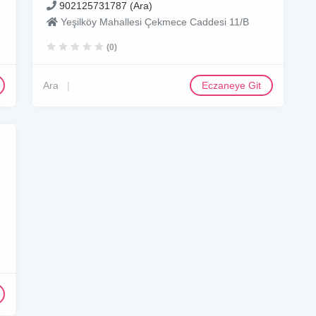
902125731787 (Ara)
Yeşilköy Mahallesi Çekmece Caddesi 11/B
(0)
Ara
Eczaneye Git