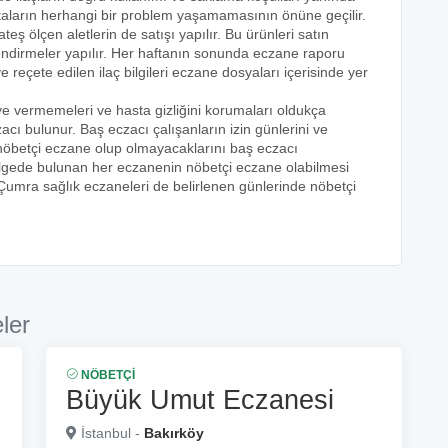
astaların herhangi bir problem yaşamamasının önüne geçilir.
teş ölçen aletlerin de satışı yapılır. Bu ürünleri satın
lendirmeler yapılır. Her haftanın sonunda eczane raporu
ve reçete edilen ilaç bilgileri eczane dosyaları içerisinde yer
eye vermemeleri ve hasta gizliğini korumaları oldukça
acı bulunur. Baş eczacı çalışanların izin günlerini ve
k nöbetçi eczane olup olmayacaklarını baş eczacı
bölgede bulunan her eczanenin nöbetçi eczane olabilmesi
 Çumra sağlık eczaneleri de belirlenen günlerinde nöbetçi
ler
NÖBETÇI
Büyük Umut Eczanesi
İstanbul -
Bakırköy