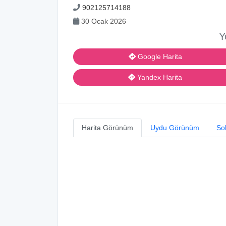
902125714188
30 Ocak 2026
Y
Google Harita
Yandex Harita
Harita Görünüm
Uydu Görünüm
So