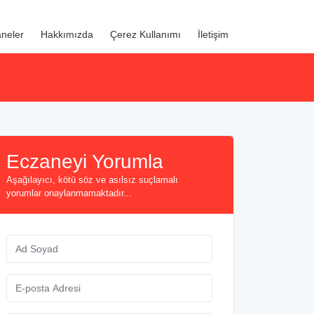
neler
Hakkımızda
Çerez Kullanımı
İletişim
Eczaneyi Yorumla
Aşağılayıcı, kötü söz ve asılsız suçlamalı
yorumlar onaylanmamaktadır...