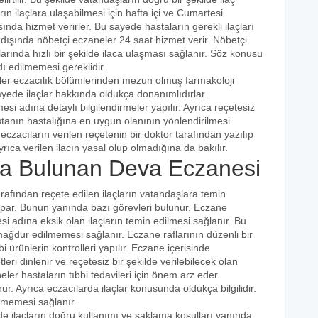
ın ilaçlara ulaşabilmesi için hafta içi ve Cumartesi
ında hizmet verirler. Bu sayede hastaların gerekli ilaçları
 dışında nöbetçi eczaneler 24 saat hizmet verir. Nöbetçi
açlarında hızlı bir şekilde ilaca ulaşması sağlanır. Söz konusu
dı edilmemesi gereklidir.
iler eczacılık bölümlerinden mezun olmuş farmakoloji
 sayede ilaçlar hakkında oldukça donanımlıdırlar.
esi adına detaylı bilgilendirmeler yapılır. Ayrıca reçetesiz
hastanın hastalığına en uygun olanının yönlendirilmesi
eczacıların verilen reçetenin bir doktor tarafından yazılıp
rıca verilen ilacın yasal olup olmadığına da bakılır.
a Bulunan Deva Eczanesi
arafından reçete edilen ilaçların vatandaşlara temin
yapar. Bunun yanında bazı görevleri bulunur. Eczane
i adına eksik olan ilaçların temin edilmesi sağlanır. Bu
e mağdur edilmemesi sağlanır. Eczane raflarının düzenli bir
i ürünlerin kontrolleri yapılır. Eczane içerisinde
tleri dinlenir ve reçetesiz bir şekilde verilebilecek olan
eler hastaların tıbbi tedavileri için önem arz eder.
nur. Ayrıca eczacılarda ilaçlar konusunda oldukça bilgilidir.
lmemesi sağlanır.
de ilaçların doğru kullanımı ve saklama koşulları yanında