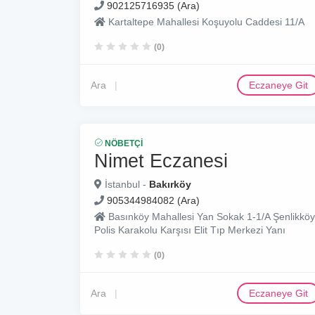
902125716935 (Ara)
Kartaltepe Mahallesi Koşuyolu Caddesi 11/A
(0)
Ara
Eczaneye Git
NÖBETÇI
Nimet Eczanesi
İstanbul -
Bakırköy
905344984082 (Ara)
Basınköy Mahallesi Yan Sokak 1-1/A Şenlikköy
Polis Karakolu Karşısı Elit Tıp Merkezi Yanı
(0)
Ara
Eczaneye Git