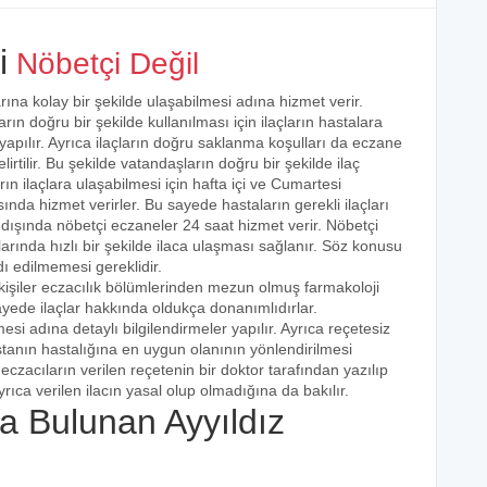
i
Nöbetçi Değil
rına kolay bir şekilde ulaşabilmesi adına hizmet verir.
arın doğru bir şekilde kullanılması için ilaçların hastalara
 yapılır. Ayrıca ilaçların doğru saklanma koşulları da eczane
irtilir. Bu şekilde vatandaşların doğru bir şekilde ilaç
ın ilaçlara ulaşabilmesi için hafta içi ve Cumartesi
ında hizmet verirler. Bu sayede hastaların gerekli ilaçları
 dışında nöbetçi eczaneler 24 saat hizmet verir. Nöbetçi
açlarında hızlı bir şekilde ilaca ulaşması sağlanır. Söz konusu
dı edilmemesi gereklidir.
kişiler eczacılık bölümlerinden mezun olmuş farmakoloji
 sayede ilaçlar hakkında oldukça donanımlıdırlar.
esi adına detaylı bilgilendirmeler yapılır. Ayrıca reçetesiz
hastanın hastalığına en uygun olanının yönlendirilmesi
eczacıların verilen reçetenin bir doktor tarafından yazılıp
rıca verilen ilacın yasal olup olmadığına da bakılır.
 Bulunan Ayyıldız