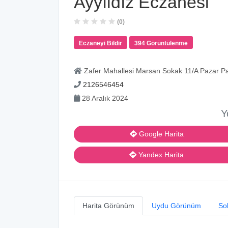
Ayyıldız Eczanesi
(0)
Eczaneyi Bildir
394 Görüntülenme
Zafer Mahallesi Marsan Sokak 11/A Pazar Paz
2126546454
28 Aralık 2024
Y
Google Harita
Yandex Harita
Harita Görünüm
Uydu Görünüm
So