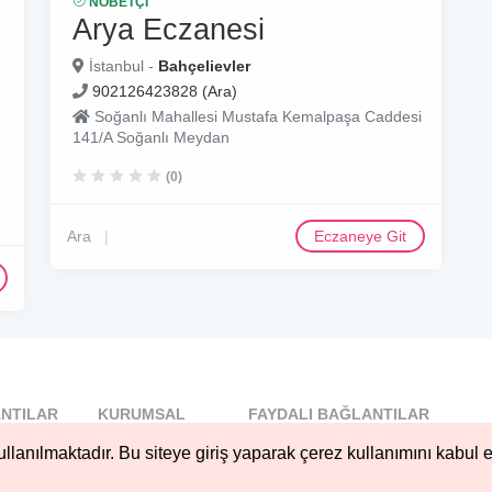
NÖBETÇI
Arya Eczanesi
İstanbul -
Bahçelievler
902126423828 (Ara)
Soğanlı Mahallesi Mustafa Kemalpaşa Caddesi
141/A Soğanlı Meydan
(0)
Ara
Eczaneye Git
NTILAR
KURUMSAL
FAYDALI BAĞLANTILAR
l
Blog
llanılmaktadır. Bu siteye giriş yaparak çerez kullanımını kabul e
..
Hakkımızda
Nöbetçi...