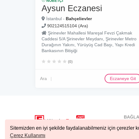
NÖBETÇI
Aysun Eczanesi
İstanbul -
Bahçelievler
902124515104 (Ara)
Şirinevler Mahallesi Mareşal Fevzi Çakmak
Caddesi 5/A Şirinevler Meydanı, Şirinevler Metro
Durağının Yakını, Yürüyüş Cad Başı, Yapı Kredi
Bankasının Bitişiği
(0)
Ara
Eczaneye Git
BAĞLA
İstanbu
Sitemizden en iyi şekilde faydalanabilmeniz için çerezler ku
Nöbetçi.
Çerez Kullanımı
Copyright © 2023 Tüm Hakları Saklıdır.
Ankara 