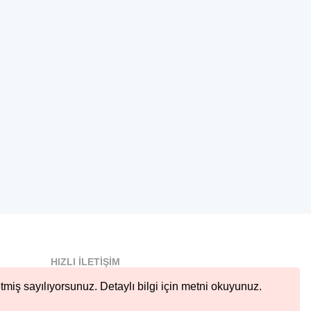
HIZLI İLETIŞIM
info@nobetcieczane.net
tmiş sayılıyorsunuz. Detaylı bilgi için metni okuyunuz.
BIZI TAKIP EDIN