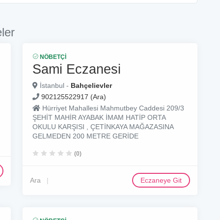
ler
NÖBETÇI
Sami Eczanesi
İstanbul -
Bahçelievler
902125522917 (Ara)
Hürriyet Mahallesi Mahmutbey Caddesi 209/3
ŞEHİT MAHİR AYABAK İMAM HATİP ORTA
OKULU KARŞISI , ÇETİNKAYA MAĞAZASINA
GELMEDEN 200 METRE GERİDE
(0)
Ara
Eczaneye Git