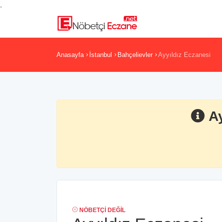
,
Anasayfa
İstanbul
Bahçelievler
Ayyıldız Eczanesi
A
NÖBETÇI DEĞIL