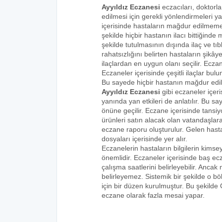
Ayyıldız Eczanesi
eczacıları, doktorla
edilmesi için gerekli yönlendirmeleri 
içerisinde hastaların mağdur edilmemes
şekilde hiçbir hastanın ilacı bittiğind
şekilde tutulmasının dışında ilaç ve tıbb
rahatsızlığını belirten hastaların şikâye
ilaçlardan en uygun olanı seçilir. Eczan
Eczaneler içerisinde çeşitli ilaçlar bulu
Bu sayede hiçbir hastanın mağdur edi
Ayyıldız Eczanesi
gibi eczaneler içeri
yanında yan etkileri de anlatılır. Bu
önüne geçilir. Eczane içerisinde tansiyo
ürünleri satın alacak olan vatandaşlara
eczane raporu oluşturulur. Gelen hastala
dosyaları içerisinde yer alır.
Eczanelerin hastaların bilgilerin kims
önemlidir. Eczaneler içerisinde baş ecz
çalışma saatlerini belirleyebilir. Anca
belirleyemez. Sistemik bir şekilde o 
için bir düzen kurulmuştur. Bu şekilde
eczane olarak fazla mesai yapar.