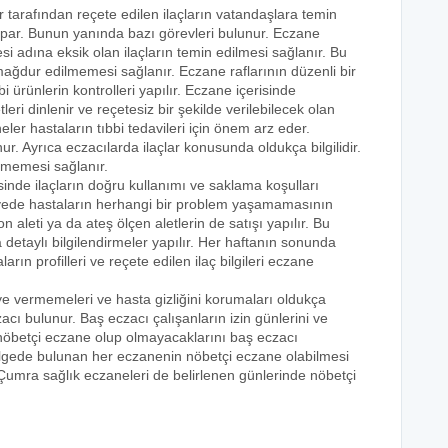
r tarafından reçete edilen ilaçların vatandaşlara temin
yapar. Bunun yanında bazı görevleri bulunur. Eczane
i adına eksik olan ilaçların temin edilmesi sağlanır. Bu
e mağdur edilmemesi sağlanır. Eczane raflarının düzenli bir
i ürünlerin kontrolleri yapılır. Eczane içerisinde
tleri dinlenir ve reçetesiz bir şekilde verilebilecek olan
eler hastaların tıbbi tedavileri için önem arz eder.
nur. Ayrıca eczacılarda ilaçlar konusunda oldukça bilgilidir.
lmemesi sağlanır.
sinde ilaçların doğru kullanımı ve saklama koşulları
 sayede hastaların herhangi bir problem yaşamamasının
n aleti ya da ateş ölçen aletlerin de satışı yapılır. Bu
 detaylı bilgilendirmeler yapılır. Her haftanın sonunda
rın profilleri ve reçete edilen ilaç bilgileri eczane
eye vermemeleri ve hasta gizliğini korumaları oldukça
acı bulunur. Baş eczacı çalışanların izin günlerini ve
k nöbetçi eczane olup olmayacaklarını baş eczacı
bölgede bulunan her eczanenin nöbetçi eczane olabilmesi
 Çumra sağlık eczaneleri de belirlenen günlerinde nöbetçi