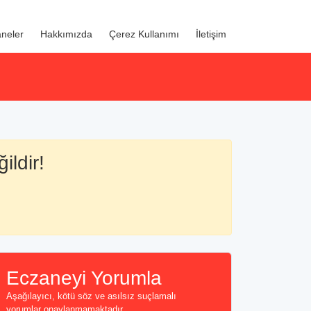
neler
Hakkımızda
Çerez Kullanımı
İletişim
ildir!
Eczaneyi Yorumla
Aşağılayıcı, kötü söz ve asılsız suçlamalı
yorumlar onaylanmamaktadır...