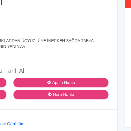
i
YA IŞIKLARDAN ÜÇYÜZLÜYE İNERKEN SAĞDA TABYA
NIN YANINDA
ol Tarifi Al
Apple Harita
Here Harita
kak Görünüm