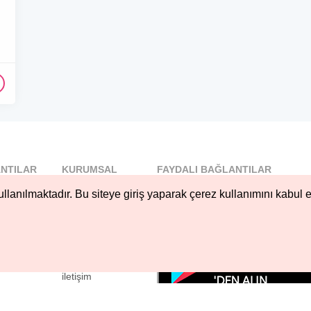
NTILAR
KURUMSAL
FAYDALI BAĞLANTILAR
l
Blog
llanılmaktadır. Bu siteye giriş yaparak çerez kullanımını kabul e
..
Hakkımızda
Nöbetçi...
Çerez Kullanımı
öbetçi...
Gizlilik
Sözleşmesi
iletişim