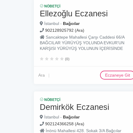
NÖBETÇI
Ellezoğlu Eczanesi
İstanbul -
Bağcılar
902128925792 (Ara)
Sancaktepe Mahallesi Çarşı Caddesi 66/A
BAĞCILAR YÜRÜYÜŞ YOLUNDA EVKUR'UN
KARŞISI YÜRÜYÜŞ YOLUNUN İÇERİSİNDE
(0)
Ara
Eczaneye Git
NÖBETÇI
Demirkök Eczanesi
İstanbul -
Bağcılar
902124366258 (Ara)
İnönü Mahallesi 428. Sokak 3/A Bağcılar