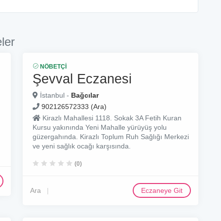
ler
NÖBETÇI
Şevval Eczanesi
İstanbul -
Bağcılar
902126572333 (Ara)
Kirazlı Mahallesi 1118. Sokak 3A Fetih Kuran
Kursu yakınında Yeni Mahalle yürüyüş yolu
güzergahında. Kirazlı Toplum Ruh Sağlığı Merkezi
ve yeni sağlık ocağı karşısında.
(0)
Ara
Eczaneye Git