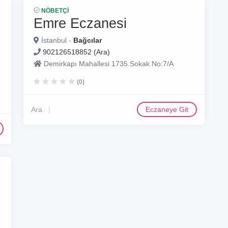
NÖBETÇI
Emre Eczanesi
İstanbul -
Bağcılar
902126518852 (Ara)
Demirkapı Mahallesi 1735.Sokak No:7/A
(0)
Ara
Eczaneye Git