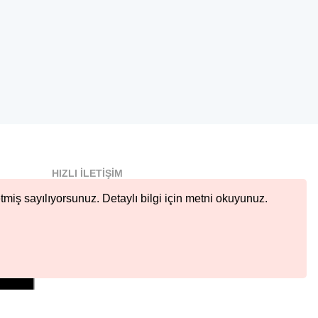
HIZLI İLETIŞIM
info@nobetcieczane.net
tmiş sayılıyorsunuz. Detaylı bilgi için metni okuyunuz.
BIZI TAKIP EDIN