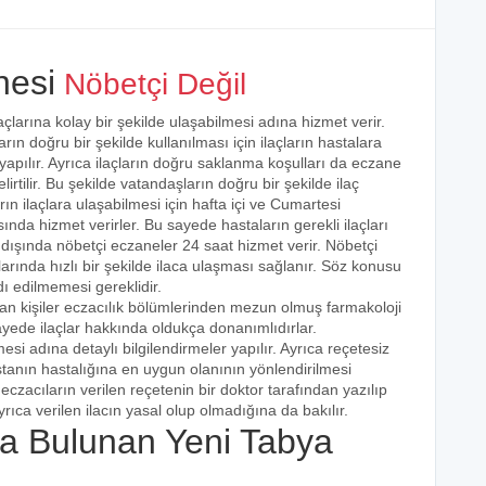
nesi
Nöbetçi Değil
açlarına kolay bir şekilde ulaşabilmesi adına hizmet verir.
arın doğru bir şekilde kullanılması için ilaçların hastalara
 yapılır. Ayrıca ilaçların doğru saklanma koşulları da eczane
irtilir. Bu şekilde vatandaşların doğru bir şekilde ilaç
ın ilaçlara ulaşabilmesi için hafta içi ve Cumartesi
ında hizmet verirler. Bu sayede hastaların gerekli ilaçları
 dışında nöbetçi eczaneler 24 saat hizmet verir. Nöbetçi
açlarında hızlı bir şekilde ilaca ulaşması sağlanır. Söz konusu
dı edilmemesi gereklidir.
an kişiler eczacılık bölümlerinden mezun olmuş farmakoloji
 sayede ilaçlar hakkında oldukça donanımlıdırlar.
esi adına detaylı bilgilendirmeler yapılır. Ayrıca reçetesiz
hastanın hastalığına en uygun olanının yönlendirilmesi
eczacıların verilen reçetenin bir doktor tarafından yazılıp
rıca verilen ilacın yasal olup olmadığına da bakılır.
 Bulunan Yeni Tabya