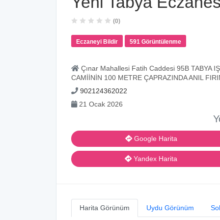
Yeni Tabya Eczanes
(0)
Eczaneyi Bildir
591 Görüntülenme
Çınar Mahallesi Fatih Caddesi 95B TAB
CAMİİNİN 100 METRE ÇAPRAZINDA ANIL FIRI
902124362022
21 Ocak 2026
Y
Google Harita
Yandex Harita
Harita Görünüm
Uydu Görünüm
So