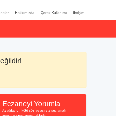
neler
Hakkımızda
Çerez Kullanımı
İletişim
eğildir!
Eczaneyi Yorumla
Aşağılayıcı, kötü söz ve asılsız suçlamalı
yorumlar onaylanmamaktadır...