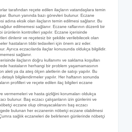
orlar tarafından reçete edilen ilaçların vatandaşlara temin
yapar. Bunun yanında bazı görevleri bulunur. Eczane
i adına eksik olan ilaçların temin edilmesi sağlanır. Bu
e mağdur edilmemesi sağlanır. Eczane raflarının düzenli bir
i ürünlerin kontrolleri yapılır. Eczane içerisinde
tleri dinlenir ve reçetesiz bir şekilde verilebilecek olan
eler hastaların tıbbi tedavileri için önem arz eder.
nur. Ayrıca eczacılarda ilaçlar konusunda oldukça bilgilidir.
lmemesi sağlanır.
çerisinde ilaçların doğru kullanımı ve saklama koşulları
 sayede hastaların herhangi bir problem yaşamamasının
n aleti ya da ateş ölçen aletlerin de satışı yapılır. Bu
 detaylı bilgilendirmeler yapılır. Her haftanın sonunda
rın profilleri ve reçete edilen ilaç bilgileri eczane
eye vermemeleri ve hasta gizliğini korumaları oldukça
acı bulunur. Baş eczacı çalışanların izin günlerini ve
k nöbetçi eczane olup olmayacaklarını baş eczacı
bölgede bulunan her eczanenin nöbetçi eczane olabilmesi
 Çumra sağlık eczaneleri de belirlenen günlerinde nöbetçi