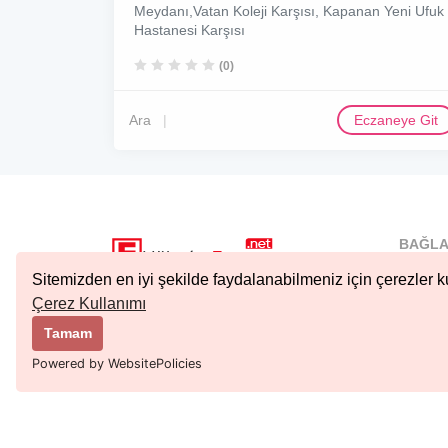
Meydanı,Vatan Koleji Karşısı, Kapanan Yeni Ufuk
Hastanesi Karşısı
(0)
Ara
Eczaneye Git
BAĞLA
İstanbu
Sitemizden en iyi şekilde faydalanabilmeniz için çerezler ku
Nöbetçi.
Çerez Kullanımı
Copyright © 2023 Tüm Hakları Saklıdır.
Ankara 
Tamam
Kıbrıs N
Powered by WebsitePolicies