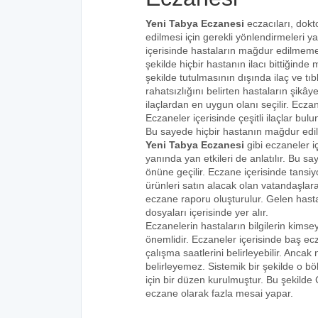
Yeni Tabya Eczanesi
eczacıları, dokt
edilmesi için gerekli yönlendirmeleri 
içerisinde hastaların mağdur edilmemes
şekilde hiçbir hastanın ilacı bittiğind
şekilde tutulmasının dışında ilaç ve tıbb
rahatsızlığını belirten hastaların şikâye
ilaçlardan en uygun olanı seçilir. Eczan
Eczaneler içerisinde çeşitli ilaçlar bulu
Bu sayede hiçbir hastanın mağdur edi
Yeni Tabya Eczanesi
gibi eczaneler i
yanında yan etkileri de anlatılır. Bu
önüne geçilir. Eczane içerisinde tansiyo
ürünleri satın alacak olan vatandaşlara
eczane raporu oluşturulur. Gelen hastala
dosyaları içerisinde yer alır.
Eczanelerin hastaların bilgilerin kims
önemlidir. Eczaneler içerisinde baş ecz
çalışma saatlerini belirleyebilir. Anca
belirleyemez. Sistemik bir şekilde o 
için bir düzen kurulmuştur. Bu şekilde
eczane olarak fazla mesai yapar.