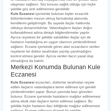
ulaşması sağlanır. Söz konusu sağlık olduğu için hiçbir
şekilde göz ardı edilmemesi gereklidir.
Kule Eczanesi
içerisinde bulunan kişiler eczacılık
bölümlerinden mezun olmuş farmakoloji alanında
kendilerini geliştirmiştir. Bu sayede ilaçlar hakkında
oldukça donanımlıdırlar. Vatandaşların ilaçları doğru
kullanabilmesi adına detaylı bilgilendirmeler yapılır.
Ayrıca reçetesiz bir şekilde satılabilen ilaçlar için de
hastanın hastalığına en uygun olanının yönlendirilmesi
sağlanır. Eczane içerisinde görev alan eczacıların verilen
reçetenin bir doktor tarafından yazılıp yazılmadığını
kontrol etmesi gerekir. Ayrıca verilen ilacın yasal olup
olmadığına da bakılır.
Merkezi Konumda Bulunan Kule
Eczanesi
Kule Eczanesi
eczacıları, doktorlar tarafından reçete
edilen ilaçların vatandaşlara temin edilmesi için gerekli
yönlendirmeleri yapar. Bunun yanında bazı görevleri
bulunur. Eczane içerisinde hastaların mağdur edilmemesi
adına eksik olan ilaçların temin edilmesi sağlanır. Bu
şekilde hiçbir hastanın ilacı bittiğinde mağdur edilmemesi
sağlanır. Eczane raflarının düzenli bir şekilde