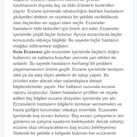
tutulmasının dışında ilaç ve tıbbi ürünlerin kontrolleri
yapılır. Eczane içerisinde rahatsızlığını belirten hastaların
şikâyetleri dinlenir ve reçetesiz bir şekilde verilebilecek
olan ilaçlardan en uygun olanı seçilir. Eczaneler
hastaların tıbbi tedavileri için önem arz eder. Eczaneler
içerisinde çeşitli ilaçlar bulunur. Ayrıca eczacılarda ilaçlar
konusunda oldukça bilgilidir. Bu sayede hiçbir hastanın
mağdur edilmemesi sağlanır.
Kule Eczanesi
gibi eczaneler içerisinde ilaçların doğru
kullanımı ve saklama koşulları yanında yan etkileri de
anlatılır. Bu sayede hastaların herhangi bir problem
yaşamamasının önüne geçilir. Eczane içerisinde tansiyon
aleti ya da ateş ölçen aletlerin de satışı yapılır. Bu
ürünleri satın alacak olan vatandaşlara detaylı
bilgilendirmeler yapılır. Her haftanın sonunda eczane
raporu oluşturulur. Gelen hastaların profilleri ve reçete
edilen ilaç bilgileri eczane dosyaları içerisinde yer alır.
Eczanelerin hastaların bilgilerin kimseye vermemeleri ve
hasta gizliğini korumaları oldukça önemlidir. Eczaneler
içerisinde baş eczacı bulunur. Baş eczacı çalışanların izin
günlerini ve çalışma saatlerini belirleyebilir. Ancak nöbetçi
eczane olup olmayacaklarını baş eczacı belirleyemez.
Sistemik bir şekilde o bölgede bulunan her eczanenin