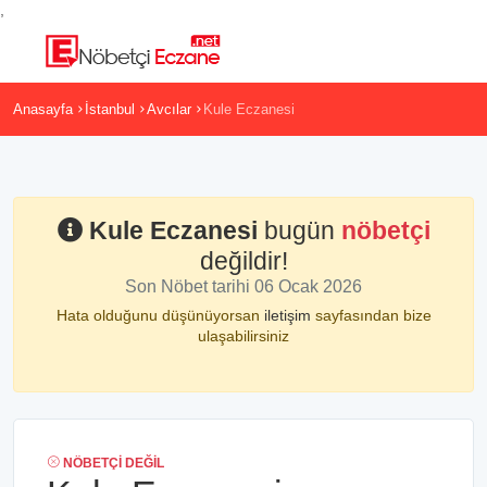
,
Anasayfa
İstanbul
Avcılar
Kule Eczanesi
Kule Eczanesi
bugün
nöbetçi
değildir!
Son Nöbet tarihi 06 Ocak 2026
Hata olduğunu düşünüyorsan
iletişim
sayfasından bize
ulaşabilirsiniz
NÖBETÇI DEĞIL