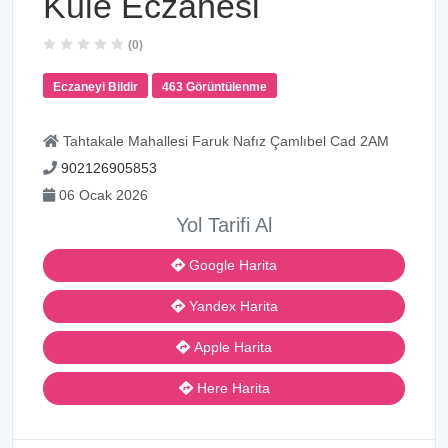
Kule Eczanesi
(0)
Eczaneyi Bildir
463 Görüntülenme
Tahtakale Mahallesi Faruk Nafız Çamlıbel Cad 2AM
902126905853
06 Ocak 2026
Yol Tarifi Al
Google Harita
Yandex Harita
Apple Harita
Here Harita