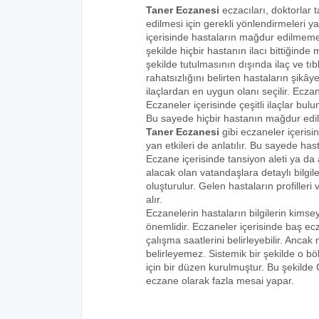
Taner Eczanesi
eczacıları, doktorlar 
edilmesi için gerekli yönlendirmeleri 
içerisinde hastaların mağdur edilmemes
şekilde hiçbir hastanın ilacı bittiğind
şekilde tutulmasının dışında ilaç ve tıbb
rahatsızlığını belirten hastaların şikâye
ilaçlardan en uygun olanı seçilir. Eczan
Eczaneler içerisinde çeşitli ilaçlar bulu
Bu sayede hiçbir hastanın mağdur edi
Taner Eczanesi
gibi eczaneler içerisi
yan etkileri de anlatılır. Bu sayede h
Eczane içerisinde tansiyon aleti ya da a
alacak olan vatandaşlara detaylı bilgi
oluşturulur. Gelen hastaların profilleri 
alır.
Eczanelerin hastaların bilgilerin kims
önemlidir. Eczaneler içerisinde baş ecz
çalışma saatlerini belirleyebilir. Anca
belirleyemez. Sistemik bir şekilde o 
için bir düzen kurulmuştur. Bu şekilde
eczane olarak fazla mesai yapar.