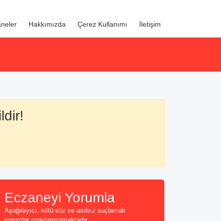
neler
Hakkımızda
Çerez Kullanımı
İletişim
ldir!
Eczaneyi Yorumla
Aşağılayıcı, kötü söz ve asılsız suçlamalı
yorumlar onaylanmamaktadır...