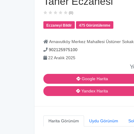
Taner Eczanesi
(0)
Eczaneyi Bildir
475 Görüntülenme
Arnavutköy Merkez Mahallesi Üstüner Sokak 
902125975100
22 Aralık 2025
Y
Google Harita
Yandex Harita
Harita Görünüm
Uydu Görünüm
So