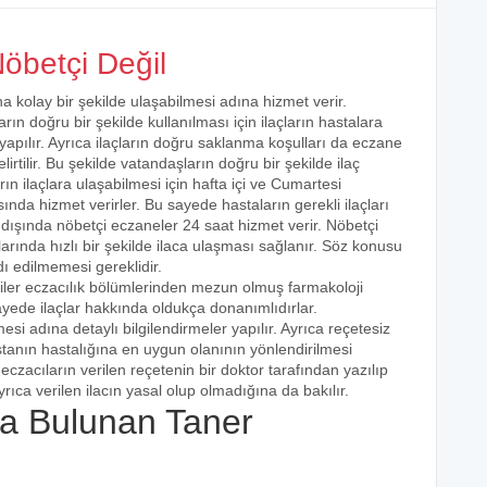
öbetçi Değil
na kolay bir şekilde ulaşabilmesi adına hizmet verir.
arın doğru bir şekilde kullanılması için ilaçların hastalara
 yapılır. Ayrıca ilaçların doğru saklanma koşulları da eczane
irtilir. Bu şekilde vatandaşların doğru bir şekilde ilaç
ın ilaçlara ulaşabilmesi için hafta içi ve Cumartesi
ında hizmet verirler. Bu sayede hastaların gerekli ilaçları
 dışında nöbetçi eczaneler 24 saat hizmet verir. Nöbetçi
açlarında hızlı bir şekilde ilaca ulaşması sağlanır. Söz konusu
dı edilmemesi gereklidir.
şiler eczacılık bölümlerinden mezun olmuş farmakoloji
 sayede ilaçlar hakkında oldukça donanımlıdırlar.
esi adına detaylı bilgilendirmeler yapılır. Ayrıca reçetesiz
hastanın hastalığına en uygun olanının yönlendirilmesi
eczacıların verilen reçetenin bir doktor tarafından yazılıp
rıca verilen ilacın yasal olup olmadığına da bakılır.
a Bulunan Taner