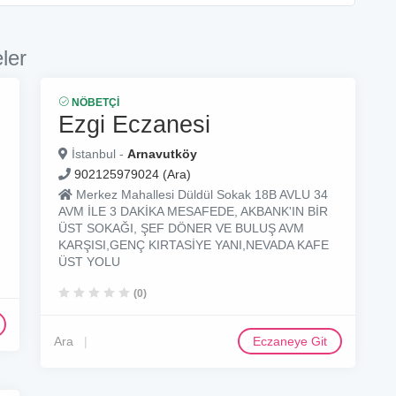
ler
NÖBETÇI
Ezgi Eczanesi
İstanbul -
Arnavutköy
902125979024 (Ara)
Merkez Mahallesi Düldül Sokak 18B AVLU 34
AVM İLE 3 DAKİKA MESAFEDE, AKBANK'IN BİR
ÜST SOKAĞI, ŞEF DÖNER VE BULUŞ AVM
KARŞISI,GENÇ KIRTASİYE YANI,NEVADA KAFE
ÜST YOLU
(0)
Ara
Eczaneye Git