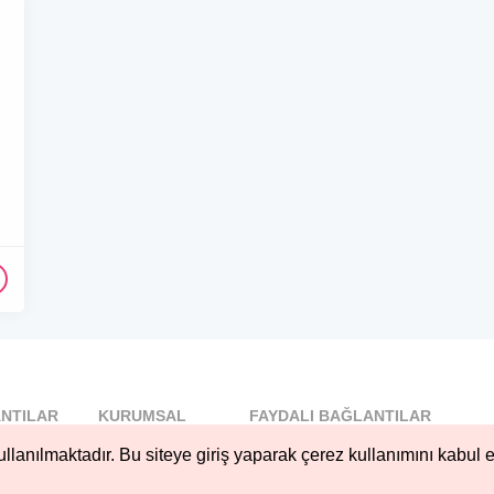
NTILAR
KURUMSAL
FAYDALI BAĞLANTILAR
l
Blog
llanılmaktadır. Bu siteye giriş yaparak çerez kullanımını kabul e
..
Hakkımızda
Nöbetçi...