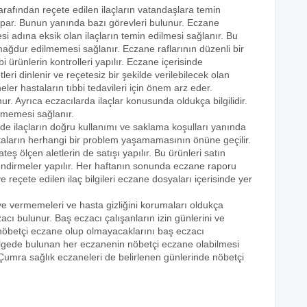
tarafından reçete edilen ilaçların vatandaşlara temin
yapar. Bunun yanında bazı görevleri bulunur. Eczane
i adına eksik olan ilaçların temin edilmesi sağlanır. Bu
e mağdur edilmemesi sağlanır. Eczane raflarının düzenli bir
i ürünlerin kontrolleri yapılır. Eczane içerisinde
tleri dinlenir ve reçetesiz bir şekilde verilebilecek olan
eler hastaların tıbbi tedavileri için önem arz eder.
nur. Ayrıca eczacılarda ilaçlar konusunda oldukça bilgilidir.
lmemesi sağlanır.
nde ilaçların doğru kullanımı ve saklama koşulları yanında
astaların herhangi bir problem yaşamamasının önüne geçilir.
teş ölçen aletlerin de satışı yapılır. Bu ürünleri satın
lendirmeler yapılır. Her haftanın sonunda eczane raporu
ve reçete edilen ilaç bilgileri eczane dosyaları içerisinde yer
eye vermemeleri ve hasta gizliğini korumaları oldukça
acı bulunur. Baş eczacı çalışanların izin günlerini ve
k nöbetçi eczane olup olmayacaklarını baş eczacı
bölgede bulunan her eczanenin nöbetçi eczane olabilmesi
 Çumra sağlık eczaneleri de belirlenen günlerinde nöbetçi