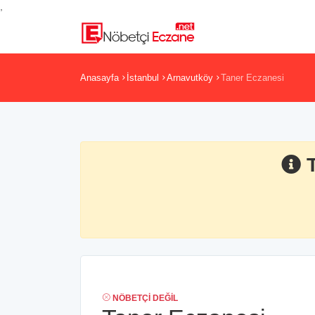
,
Anasayfa
İstanbul
Arnavutköy
Taner Eczanesi
NÖBETÇI DEĞIL