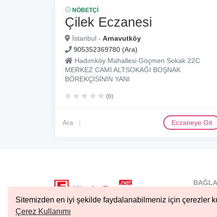
NÖBETÇI
Çilek Eczanesi
İstanbul -
Arnavutköy
905352369780 (Ara)
Hadımköy Mahallesi Göçmen Sokak 22C
MERKEZ CAMİ ALTSOKAĞI BOŞNAK
BÖREKÇİSİNİN YANI
(0)
Ara
Eczaneye Git
BAĞLA
İstanbu
Sitemizden en iyi şekilde faydalanabilmeniz için çerezler ku
Nöbetçi.
Çerez Kullanımı
Copyright © 2023 Tüm Hakları Saklıdır.
Ankara 