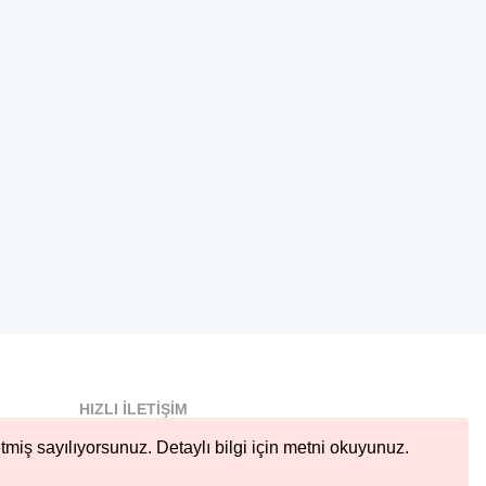
HIZLI İLETIŞIM
info@nobetcieczane.net
tmiş sayılıyorsunuz. Detaylı bilgi için metni okuyunuz.
BIZI TAKIP EDIN