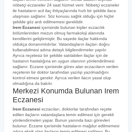
nöbetçi eczaneler 24 saat hizmet verir. Nöbetçi eczaneler
ile hastaların acil ilaç ihtiyaçlarında hızlı bir şekilde ilaca
ulaşması sağlanır. Söz konusu sağlık olduğu için hiçbir
şekilde göz ardı edilmemesi gereklidir.
Irem Eczanesi
içerisinde bulunan kişiler eczacılık
bölümlerinden mezun olmuş farmakoloji alanında
kendilerini geliştirmiştir. Bu sayede ilaçlar hakkında
oldukça donanımlıdırlar. Vatandaşların ilaçları doğru
kullanabilmesi adına detaylı bilgilendirmeler yapılır.
Ayrıca reçetesiz bir şekilde satılabilen ilaçlar için de
hastanın hastalığına en uygun olanının yönlendirilmesi
sağlanır. Eczane içerisinde görev alan eczacıların verilen
reçetenin bir doktor tarafından yazılıp yazılmadığını
kontrol etmesi gerekir. Ayrıca verilen ilacın yasal olup
olmadığına da bakılır.
Merkezi Konumda Bulunan Irem
Eczanesi
Irem Eczanesi
eczacıları, doktorlar tarafından reçete
edilen ilaçların vatandaşlara temin edilmesi için gerekli
yönlendirmeleri yapar. Bunun yanında bazı görevleri
bulunur. Eczane içerisinde hastaların mağdur edilmemesi
adına eksik olan ilaçların temin edilmesi sağlanır. Bu