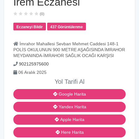
Irem Eczanesi
(0)
Eczaneyi Bildir
437 Görüntülenme
İmrahor Mahallesi Sevban Mehmet Caddesi 148-1
POLİS OKULUNUN 900 METRE AŞAĞISINDA İMRAHOR
MEYDANINDA-İMRAHOR SAĞLIK OCAĞI KARŞISI
902125975600
06 Aralık 2025
Yol Tarifi Al
Google Harita
Yandex Harita
Apple Harita
Here Harita