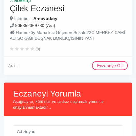
NÖBETÇI
Çilek Eczanesi
İstanbul -
Arnavutköy
905352369780 (Ara)
Hadımköy Mahallesi Göçmen Sokak 22C MERKEZ CAMİ
ALTSOKAĞI BOŞNAK BÖREKÇİSİNİN YANI
(0)
Ara
Eczaneye Git
Eczaneyi Yorumla
Aşağılayıcı, kötü söz ve asılsız suçlamalı yorumlar
onaylanmamaktadır...