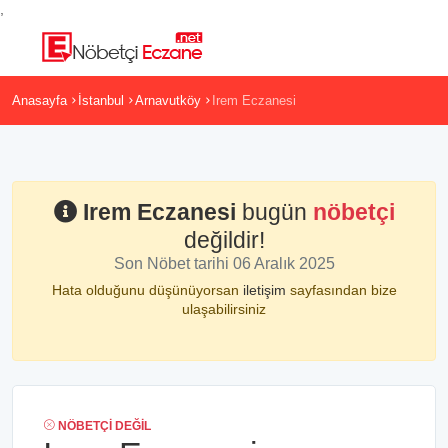
,
Anasayfa
İstanbul
Arnavutköy
Irem Eczanesi
Irem Eczanesi
bugün
nöbetçi
değildir!
Son Nöbet tarihi 06 Aralık 2025
Hata olduğunu düşünüyorsan
iletişim
sayfasından bize
ulaşabilirsiniz
NÖBETÇI DEĞIL