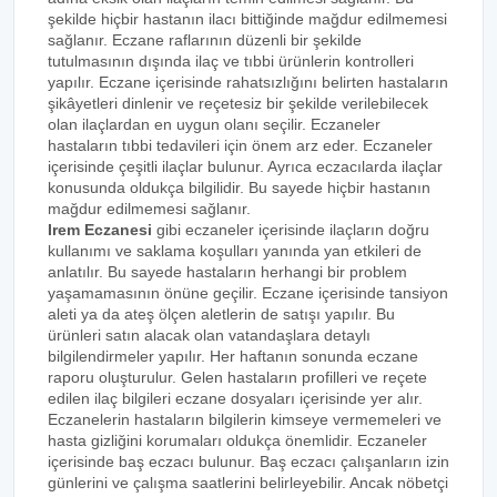
şekilde hiçbir hastanın ilacı bittiğinde mağdur edilmemesi
sağlanır. Eczane raflarının düzenli bir şekilde
tutulmasının dışında ilaç ve tıbbi ürünlerin kontrolleri
yapılır. Eczane içerisinde rahatsızlığını belirten hastaların
şikâyetleri dinlenir ve reçetesiz bir şekilde verilebilecek
olan ilaçlardan en uygun olanı seçilir. Eczaneler
hastaların tıbbi tedavileri için önem arz eder. Eczaneler
içerisinde çeşitli ilaçlar bulunur. Ayrıca eczacılarda ilaçlar
konusunda oldukça bilgilidir. Bu sayede hiçbir hastanın
mağdur edilmemesi sağlanır.
Irem Eczanesi
gibi eczaneler içerisinde ilaçların doğru
kullanımı ve saklama koşulları yanında yan etkileri de
anlatılır. Bu sayede hastaların herhangi bir problem
yaşamamasının önüne geçilir. Eczane içerisinde tansiyon
aleti ya da ateş ölçen aletlerin de satışı yapılır. Bu
ürünleri satın alacak olan vatandaşlara detaylı
bilgilendirmeler yapılır. Her haftanın sonunda eczane
raporu oluşturulur. Gelen hastaların profilleri ve reçete
edilen ilaç bilgileri eczane dosyaları içerisinde yer alır.
Eczanelerin hastaların bilgilerin kimseye vermemeleri ve
hasta gizliğini korumaları oldukça önemlidir. Eczaneler
içerisinde baş eczacı bulunur. Baş eczacı çalışanların izin
günlerini ve çalışma saatlerini belirleyebilir. Ancak nöbetçi