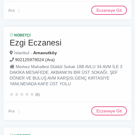
Ara
Eczaneye Git
NÖBETÇI
Ezgi Eczanesi
İstanbul -
Arnavutköy
902125979024 (Ara)
Merkez Mahallesi Düldül Sokak 18B AVLU 34 AVM İLE 3
DAKİKA MESAFEDE, AKBANK'IN BİR ÜST SOKAĞI, ŞEF
DÖNER VE BULUŞ AVM KARŞISI,GENÇ KIRTASİYE
YANI,NEVADA KAFE ÜST YOLU
(0)
Ara
Eczaneye Git