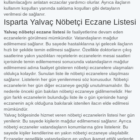
kullanılacağını anlatan eczacılar yardımcı olurlar. Ayrıca ilaçların
kullanım koşulları yanında saklama koşulları gibi detayların
verilmesi de sağlanır.
Isparta Yalvaç Nöbetçi Eczane Listesi
Yalvaç nöbetçi eczane listesi
ile faaliyetlerine devam eden
eczanelerin görülmesi mümkündür. Vatandaşların mağdur
edilmemesi sağlanır. Bu sayede hastalıklarına iyi gelecek ilaçların
hızlı bir şekilde temin edilmesi sağlanır. Özellikle doktorların çıkış
saatlerine yakın yazdıkları reçetelerin eczanelerin mesai saatleri
içerisinde temin edilememesi sonucunda vatandaşların mağdur
edilmemesi adına faaliyet gösteren nöbetçi eczanelere ulaşmaları
oldukça kolaydır. Sunulan liste ile nöbetçi eczanelere ulaşılması
sağlanır. Listelerin her gün yenilenmesi söz konusudur. Nöbetçi
eczanelerin her gün diğer eczaneye geçtiği unutulmamalıdır. Bu
nedenle önceki gün bakılan nöbetçi eczaneye gidilmemelidir. Her
gün farklı eczanelerin bulunduğu liste ile o gün içerisinde hangi
eczanenin açık olduğuna bakılarak istenilen ilacın elde edilmesi
mümkündür.
Yalvaç bölgesinde hizmet veren nöbetçi eczanelerin listesi her gün
yenilenir. Bu sayede kişilerin mağdur edilmemesi sağlanır. Ayrıca
nöbetçi eczaneler vatandaşların konumlarına göre listelenir. Bu
sayede kişiler kendilerine en yakın nöbetçi eczaneye ulaşılabilir.
Eczaneler genellikle vatandaşların en yoğun ikamet ettiği yerlerde