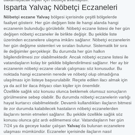
Isparta Yalvaç Nöbetçi Eczaneleri
Nöbetçi eczane Yalvaç
bölgesi içerisinde çeşitli bölgelerde
faaliyet gösterir. Her gün değişen liste ile hangi alanda hangi
eczanenin bulunduğu görülebilir. Nöbetçi eczane listesi de her gün
değişen nöbetçi eczaneler ile birlikte değişir. Bu şekilde liste
üzerinden eczanelere ulaşma imkânı sağlanır. Nöbetçi eczanelerin
her gün değişme sistemleri ve sıraları bulunur. Sistematik bir sıra
ile değişimler gerçekleşir. Bu durumda her gün halkın
bilgilendirilmesi zor olabilmektedir. Ancak nöbetçi eczane listesi ile
vatandaşların kolay bir şekilde bilgilendirilmesi sağlanır. Her ay bir
eczanenin nöbetçi eczane olarak çalışması söz konusudur. Bu
noktada hangi eczanenin nerede ve nöbetçi olup olmadığına
ulaşılması için listeye başvurulabilir. Reçete edilen ilacı almak için
ya da acil bir ilaca ihtiyacı olan kişiler için önemlidir.
Özellikle sağlık söz konusu olunca beklemek olumsuz sonuçların
görülmesine sebep olabilir. Bu durumda nöbetçi eczanelerin varlığı
hayat kurtarıcı olabilmektedir. Devamlı kullandıkları ilaçların bitmesi
ile zor durumda kalabilecek hastaların nöbetçi eczanelerden
ilaçlarını temin etmeleri sağlanır. Bu şekilde özellikle sağlık söz
konusu olunca göz ardı edilmemesi olur. Vatandaşların her gün
7/24 ya da geceye kadar çalışan
Yalvaç
’da bulunan eczanelere
ulaşması mümkündür. Eczaneler içerisinde ilaçların nasıl