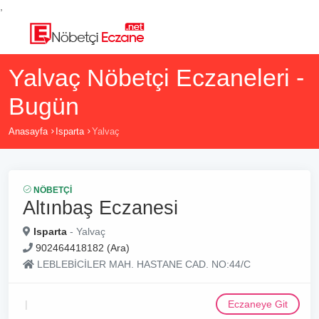
,
Yalvaç Nöbetçi Eczaneleri -
Bugün
Anasayfa
Isparta
Yalvaç
NÖBETÇI
Altınbaş Eczanesi
Isparta
- Yalvaç
902464418182 (Ara)
LEBLEBİCİLER MAH. HASTANE CAD. NO:44/C
Eczaneye Git