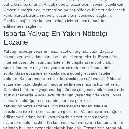
daha fazla bulunurlar. Ancak nöbetçi eczanelerin seçimi yapılırken
kimsenin mağdur edilmemesi adına her bölgeye hizmet edebilecek
konumlarda bulunan nöbetçi eczanelerin seçilmesi sağlanır.
Özellikle sağlık söz konusu olduğu için kimsenin mağdur
edilmemesi sağlanır.
Isparta Yalvaç En Yakın Nöbetçi
Eczane
Yalvaç nöbetçi eczane
mesai saatleri dışında vatandaşlara
hizmet vermesi adına sunulan nöbetçi eczanelerdir. Eczanelere
internet üzerinden sunulan listeler ile ulaşılması mümkündür.
Ancak internete ulaşılamayan durumlarda mesai saatlerini
sonlandıran eczanelerin kapılarında nöbetçi eczane listeleri
bulunur. Bu durumda o listeler ile ulaşılması sağlanabilir. Nöbetçi
eczaneler vatandaşların mağdur edilmemesi adına hizmet verir.
Çok aksi bir durum yaşanmadığı sürece çalışma saatleri içerisinde
açık olacaklardır. Ancak aksi bir durum yaşandığında kapalı olma
ihtimalleri olduğunun da unutulmaması gereklidir.
Yalvaç nöbetçi eczanesi
için internet üzerinden listelere
ulaşılması ile istenilen eczaneye gidilebilir. Vatandaşların mağdur
edilmemesi adına belirli konumlarda hizmet veren nöbetçi
eczaneler bulunacaktır. Bu konumlar vatandaşların konumlarına en
yakında bulunan eczaneler olarak listelenir. Eczanelerin aranarak,