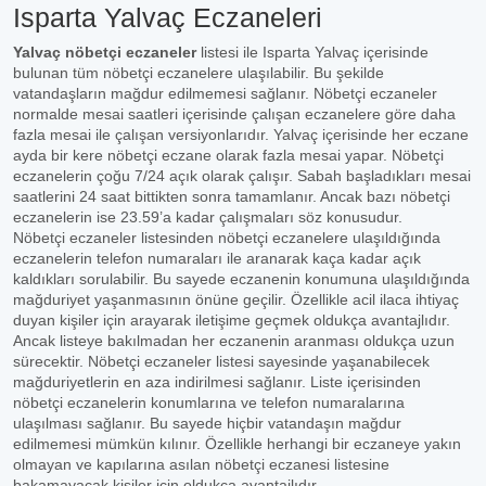
Isparta Yalvaç Eczaneleri
Yalvaç nöbetçi eczaneler
listesi ile Isparta Yalvaç içerisinde
bulunan tüm nöbetçi eczanelere ulaşılabilir. Bu şekilde
vatandaşların mağdur edilmemesi sağlanır. Nöbetçi eczaneler
normalde mesai saatleri içerisinde çalışan eczanelere göre daha
fazla mesai ile çalışan versiyonlarıdır. Yalvaç içerisinde her eczane
ayda bir kere nöbetçi eczane olarak fazla mesai yapar. Nöbetçi
eczanelerin çoğu 7/24 açık olarak çalışır. Sabah başladıkları mesai
saatlerini 24 saat bittikten sonra tamamlanır. Ancak bazı nöbetçi
eczanelerin ise 23.59’a kadar çalışmaları söz konusudur.
Nöbetçi eczaneler listesinden nöbetçi eczanelere ulaşıldığında
eczanelerin telefon numaraları ile aranarak kaça kadar açık
kaldıkları sorulabilir. Bu sayede eczanenin konumuna ulaşıldığında
mağduriyet yaşanmasının önüne geçilir. Özellikle acil ilaca ihtiyaç
duyan kişiler için arayarak iletişime geçmek oldukça avantajlıdır.
Ancak listeye bakılmadan her eczanenin aranması oldukça uzun
sürecektir. Nöbetçi eczaneler listesi sayesinde yaşanabilecek
mağduriyetlerin en aza indirilmesi sağlanır. Liste içerisinden
nöbetçi eczanelerin konumlarına ve telefon numaralarına
ulaşılması sağlanır. Bu sayede hiçbir vatandaşın mağdur
edilmemesi mümkün kılınır. Özellikle herhangi bir eczaneye yakın
olmayan ve kapılarına asılan nöbetçi eczanesi listesine
bakamayacak kişiler için oldukça avantajlıdır.