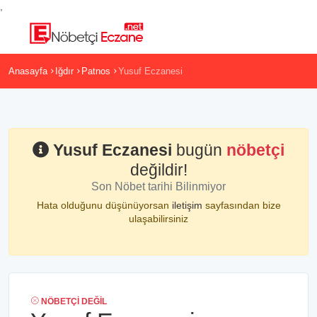
,
Anasayfa
Iğdır
Patnos
Yusuf Eczanesi
Yusuf Eczanesi
bugün
nöbetçi
değildir!
Son Nöbet tarihi Bilinmiyor
Hata olduğunu düşünüyorsan
iletişim
sayfasından bize
ulaşabilirsiniz
NÖBETÇI DEĞIL