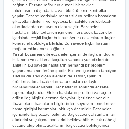
sağlanır. Eczane raflarının düzenli bir şekilde
tutulmasının dışında ilaç ve tıbbi ürünlerin kontrolleri
yapılır. Eczane içerisinde rahatsızlığını belirten hastaların
şikâyetleri dinlenir ve reçetesiz bir şekilde verilebilecek
olan ilaçlardan en uygun olanı seçilir. Eczaneler
hastaların tıbbi tedavileri için önem arz eder. Eczaneler
içerisinde çeşitli ilaçlar bulunur. Ayrıca eczacılarda ilaçlar
konusunda oldukça bilgilidir. Bu sayede hiçbir hastanın
mağdur edilmemesi sağlanır.
Yusuf Eczanesi
gibi eczaneler içerisinde ilaçların doğru
kullanımı ve saklama koşulları yanında yan etkileri de
anlatılır. Bu sayede hastaların herhangi bir problem
yaşamamasının önüne geçilir. Eczane içerisinde tansiyon
aleti ya da ateş ölçen aletlerin de satışı yapılır. Bu
ürünleri satın alacak olan vatandaşlara detaylı
bilgilendirmeler yapılır. Her haftanın sonunda eczane
raporu oluşturulur. Gelen hastaların profilleri ve reçete
edilen ilaç bilgileri eczane dosyaları içerisinde yer alır.
Eczanelerin hastaların bilgilerin kimseye vermemeleri ve
hasta gizliğini korumaları oldukça önemlidir. Eczaneler
içerisinde baş eczacı bulunur. Baş eczacı çalışanların izin
günlerini ve çalışma saatlerini belirleyebilir. Ancak nöbetçi
eczane olup olmayacaklarını baş eczacı belirleyemez.