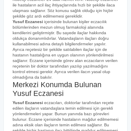
ile hastaların acil ilaç ihtiyaçlarında hızlı bir şekilde ilaca
ulaşması sağlanır. Söz konusu sağlık olduğu için hiçbir
şekilde göz ardı edilmemesi gereklidir.
Yusuf Eczanesi
içerisinde bulunan kişiler eczacılık
bölümlerinden mezun olmuş farmakoloji alanında
kendilerini geliştirmiştir. Bu sayede ilaçlar hakkında
oldukça donanımlıdırlar. Vatandaşların ilaçları doğru
kullanabilmesi adına detaylı bilgilendirmeler yapılır.
Ayrıca reçetesiz bir şekilde satılabilen ilaçlar için de
hastanın hastalığına en uygun olanının yönlendirilmesi
sağlanır. Eczane içerisinde görev alan eczacıların verilen
reçetenin bir doktor tarafından yazılıp yazılmadığını
kontrol etmesi gerekir. Ayrıca verilen ilacın yasal olup
olmadığına da bakılır.
Merkezi Konumda Bulunan
Yusuf Eczanesi
Yusuf Eczanesi
eczacıları, doktorlar tarafından reçete
edilen ilaçların vatandaşlara temin edilmesi için gerekli
yönlendirmeleri yapar. Bunun yanında bazı görevleri
bulunur. Eczane içerisinde hastaların mağdur edilmemesi
adına eksik olan ilaçların temin edilmesi sağlanır. Bu
şekilde hiçbir hastanın ilacı bittiğinde mağdur edilmemesi