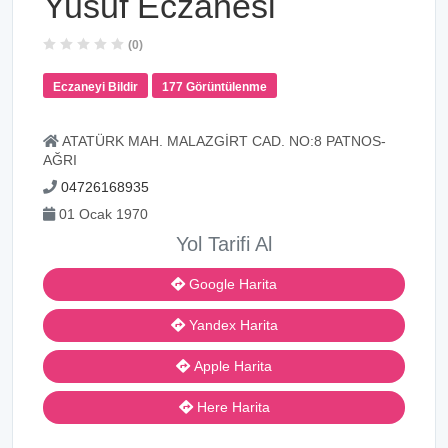
Yusuf Eczanesi
(0)
Eczaneyi Bildir
177 Görüntülenme
ATATÜRK MAH. MALAZGİRT CAD. NO:8 PATNOS-
AĞRI
04726168935
01 Ocak 1970
Yol Tarifi Al
Google Harita
Yandex Harita
Apple Harita
Here Harita