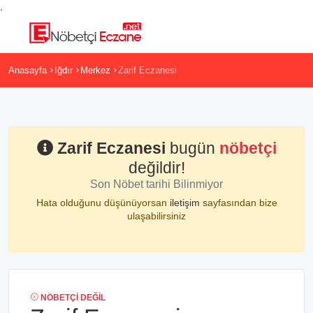
,
Anasayfa
Iğdır
Merkez
Zarif Eczanesi
Zarif Eczanesi
bugün
nöbetçi
değildir!
Son Nöbet tarihi Bilinmiyor
Hata olduğunu düşünüyorsan
iletişim
sayfasından bize
ulaşabilirsiniz
NÖBETÇI DEĞIL