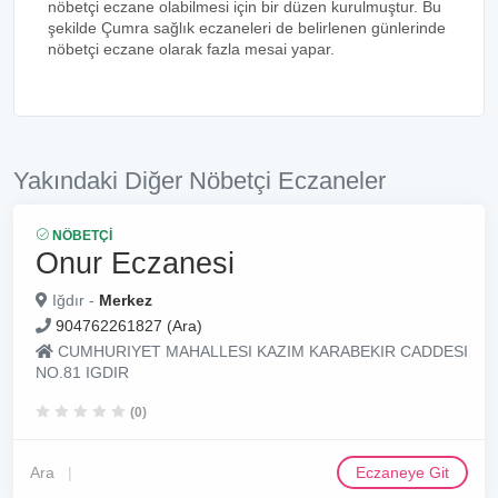
nöbetçi eczane olabilmesi için bir düzen kurulmuştur. Bu
şekilde Çumra sağlık eczaneleri de belirlenen günlerinde
nöbetçi eczane olarak fazla mesai yapar.
Yakındaki Diğer Nöbetçi Eczaneler
NÖBETÇI
Onur Eczanesi
Iğdır -
Merkez
904762261827 (Ara)
CUMHURIYET MAHALLESI KAZIM KARABEKIR CADDESI
NO.81 IGDIR
(0)
Ara
Eczaneye Git