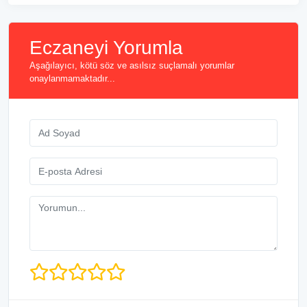
Eczaneyi Yorumla
Aşağılayıcı, kötü söz ve asılsız suçlamalı yorumlar
onaylanmamaktadır...