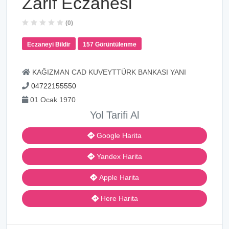
Zarif Eczanesi
(0)
Eczaneyi Bildir
157 Görüntülenme
KAĞIZMAN CAD KUVEYTTÜRK BANKASI YANI
04722155550
01 Ocak 1970
Yol Tarifi Al
Google Harita
Yandex Harita
Apple Harita
Here Harita