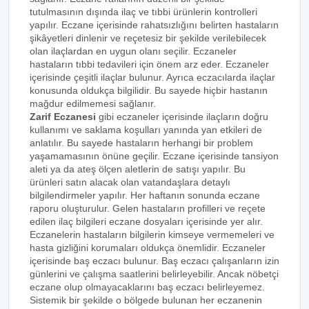
tutulmasının dışında ilaç ve tıbbi ürünlerin kontrolleri
yapılır. Eczane içerisinde rahatsızlığını belirten hastaların
şikâyetleri dinlenir ve reçetesiz bir şekilde verilebilecek
olan ilaçlardan en uygun olanı seçilir. Eczaneler
hastaların tıbbi tedavileri için önem arz eder. Eczaneler
içerisinde çeşitli ilaçlar bulunur. Ayrıca eczacılarda ilaçlar
konusunda oldukça bilgilidir. Bu sayede hiçbir hastanın
mağdur edilmemesi sağlanır.
Zarif Eczanesi
gibi eczaneler içerisinde ilaçların doğru
kullanımı ve saklama koşulları yanında yan etkileri de
anlatılır. Bu sayede hastaların herhangi bir problem
yaşamamasının önüne geçilir. Eczane içerisinde tansiyon
aleti ya da ateş ölçen aletlerin de satışı yapılır. Bu
ürünleri satın alacak olan vatandaşlara detaylı
bilgilendirmeler yapılır. Her haftanın sonunda eczane
raporu oluşturulur. Gelen hastaların profilleri ve reçete
edilen ilaç bilgileri eczane dosyaları içerisinde yer alır.
Eczanelerin hastaların bilgilerin kimseye vermemeleri ve
hasta gizliğini korumaları oldukça önemlidir. Eczaneler
içerisinde baş eczacı bulunur. Baş eczacı çalışanların izin
günlerini ve çalışma saatlerini belirleyebilir. Ancak nöbetçi
eczane olup olmayacaklarını baş eczacı belirleyemez.
Sistemik bir şekilde o bölgede bulunan her eczanenin