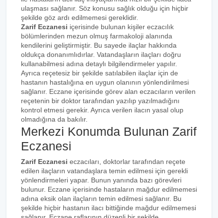
ulaşması sağlanır. Söz konusu sağlık olduğu için hiçbir
şekilde göz ardı edilmemesi gereklidir.
Zarif Eczanesi
içerisinde bulunan kişiler eczacılık
bölümlerinden mezun olmuş farmakoloji alanında
kendilerini geliştirmiştir. Bu sayede ilaçlar hakkında
oldukça donanımlıdırlar. Vatandaşların ilaçları doğru
kullanabilmesi adına detaylı bilgilendirmeler yapılır.
Ayrıca reçetesiz bir şekilde satılabilen ilaçlar için de
hastanın hastalığına en uygun olanının yönlendirilmesi
sağlanır. Eczane içerisinde görev alan eczacıların verilen
reçetenin bir doktor tarafından yazılıp yazılmadığını
kontrol etmesi gerekir. Ayrıca verilen ilacın yasal olup
olmadığına da bakılır.
Merkezi Konumda Bulunan Zarif
Eczanesi
Zarif Eczanesi
eczacıları, doktorlar tarafından reçete
edilen ilaçların vatandaşlara temin edilmesi için gerekli
yönlendirmeleri yapar. Bunun yanında bazı görevleri
bulunur. Eczane içerisinde hastaların mağdur edilmemesi
adına eksik olan ilaçların temin edilmesi sağlanır. Bu
şekilde hiçbir hastanın ilacı bittiğinde mağdur edilmemesi
sağlanır. Eczane raflarının düzenli bir şekilde