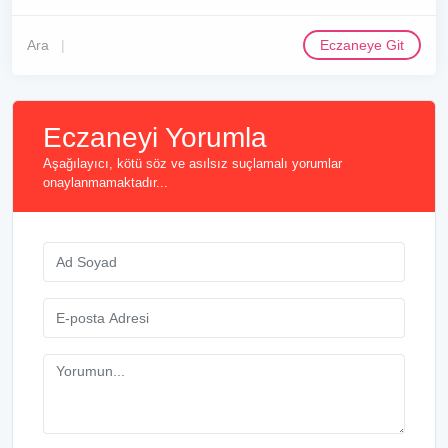
Ara
Eczaneye Git
Eczaneyi Yorumla
Aşağılayıcı, kötü söz ve asılsız suçlamalı yorumlar
onaylanmamaktadır...