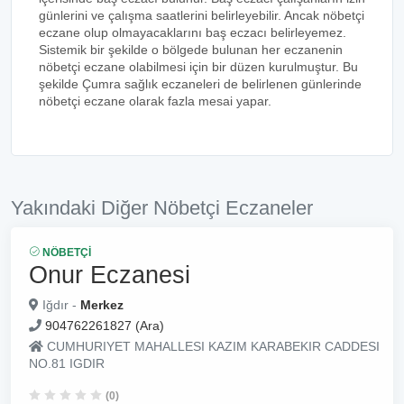
günlerini ve çalışma saatlerini belirleyebilir. Ancak nöbetçi
eczane olup olmayacaklarını baş eczacı belirleyemez.
Sistemik bir şekilde o bölgede bulunan her eczanenin
nöbetçi eczane olabilmesi için bir düzen kurulmuştur. Bu
şekilde Çumra sağlık eczaneleri de belirlenen günlerinde
nöbetçi eczane olarak fazla mesai yapar.
Yakındaki Diğer Nöbetçi Eczaneler
NÖBETÇI
Onur Eczanesi
Iğdır -
Merkez
904762261827 (Ara)
CUMHURIYET MAHALLESI KAZIM KARABEKIR CADDESI
NO.81 IGDIR
(0)