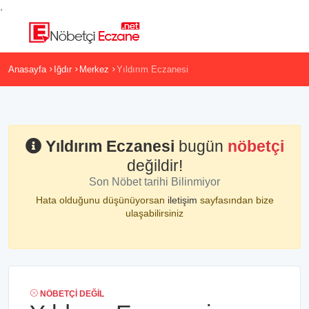
,
Anasayfa
Iğdır
Merkez
Yıldırım Eczanesi
Yıldırım Eczanesi
bugün
nöbetçi
değildir!
Son Nöbet tarihi Bilinmiyor
Hata olduğunu düşünüyorsan
iletişim
sayfasından bize
ulaşabilirsiniz
NÖBETÇI DEĞIL