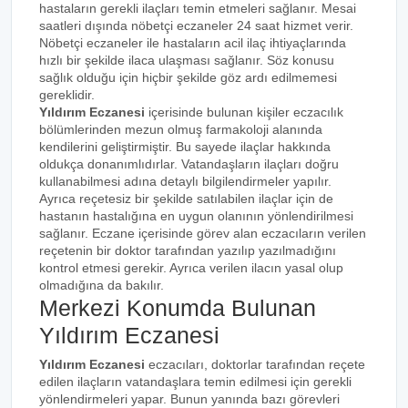
hastaların gerekli ilaçları temin etmeleri sağlanır. Mesai
saatleri dışında nöbetçi eczaneler 24 saat hizmet verir.
Nöbetçi eczaneler ile hastaların acil ilaç ihtiyaçlarında
hızlı bir şekilde ilaca ulaşması sağlanır. Söz konusu
sağlık olduğu için hiçbir şekilde göz ardı edilmemesi
gereklidir.
Yıldırım Eczanesi
içerisinde bulunan kişiler eczacılık
bölümlerinden mezun olmuş farmakoloji alanında
kendilerini geliştirmiştir. Bu sayede ilaçlar hakkında
oldukça donanımlıdırlar. Vatandaşların ilaçları doğru
kullanabilmesi adına detaylı bilgilendirmeler yapılır.
Ayrıca reçetesiz bir şekilde satılabilen ilaçlar için de
hastanın hastalığına en uygun olanının yönlendirilmesi
sağlanır. Eczane içerisinde görev alan eczacıların verilen
reçetenin bir doktor tarafından yazılıp yazılmadığını
kontrol etmesi gerekir. Ayrıca verilen ilacın yasal olup
olmadığına da bakılır.
Merkezi Konumda Bulunan
Yıldırım Eczanesi
Yıldırım Eczanesi
eczacıları, doktorlar tarafından reçete
edilen ilaçların vatandaşlara temin edilmesi için gerekli
yönlendirmeleri yapar. Bunun yanında bazı görevleri