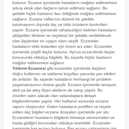
bulunur. Eczane içerisinde hastaların mağdur edilmemesi
adına eksik olan ilaçların temin edilmesi sağlanır. Bu
şekilde hiçbir hastanın ilacı bittiğinde mağdur edilmemesi
sağlanır. Eczane raflarının düzenli bir şekilde
tutulmasının dışında ilaç ve tıbbi ürünlerin kontrolleri
yapılır. Eczane içerisinde rahatsızlığını belirten hastaların
şikâyetleri dinlenir ve reçetesiz bir şekilde verilebilecek
olan ilaçlardan en uygun olanı seçilir. Eczaneler
hastaların tıbbi tedavileri için önem arz eder. Eczaneler
içerisinde çeşitli ilaçlar bulunur. Ayrıca eczacılarda ilaçlar
konusunda oldukça bilgilidir. Bu sayede hiçbir hastanın
mağdur edilmemesi sağlanır.
Yıldırım Eczanesi
gibi eczaneler içerisinde ilaçların
doğru kullanımı ve saklama koşulları yanında yan etkileri
de anlatılır. Bu sayede hastaların herhangi bir problem
yaşamamasının önüne geçilir. Eczane içerisinde tansiyon
aleti ya da ateş ölçen aletlerin de satışı yapılır. Bu
ürünleri satın alacak olan vatandaşlara detaylı
bilgilendirmeler yapılır. Her haftanın sonunda eczane
raporu oluşturulur. Gelen hastaların profilleri ve reçete
edilen ilaç bilgileri eczane dosyaları içerisinde yer alır.
Eczanelerin hastaların bilgilerin kimseye vermemeleri ve
hasta gizliğini korumaları oldukça önemlidir. Eczaneler
içerisinde baş eczacı bulunur. Baş eczacı çalışanların izin