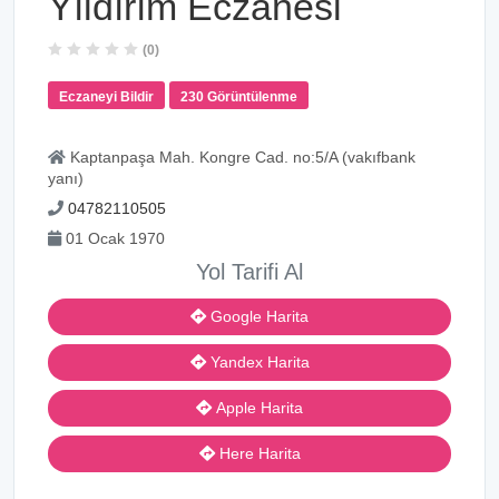
Yıldırım Eczanesi
(0)
Eczaneyi Bildir
230 Görüntülenme
Kaptanpaşa Mah. Kongre Cad. no:5/A (vakıfbank
yanı)
04782110505
01 Ocak 1970
Yol Tarifi Al
Google Harita
Yandex Harita
Apple Harita
Here Harita