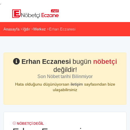
,
Anasayfa
Iğdır
Merkez
Erhan Eczanesi
Erhan Eczanesi
bugün
nöbetçi
değildir!
Son Nöbet tarihi Bilinmiyor
Hata olduğunu düşünüyorsan
iletişim
sayfasından bize
ulaşabilirsiniz
NÖBETÇI DEĞIL