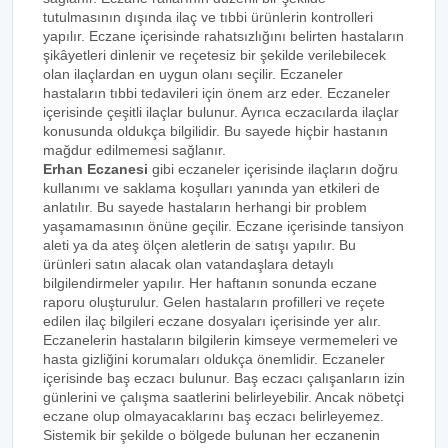
tutulmasının dışında ilaç ve tıbbi ürünlerin kontrolleri
yapılır. Eczane içerisinde rahatsızlığını belirten hastaların
şikâyetleri dinlenir ve reçetesiz bir şekilde verilebilecek
olan ilaçlardan en uygun olanı seçilir. Eczaneler
hastaların tıbbi tedavileri için önem arz eder. Eczaneler
içerisinde çeşitli ilaçlar bulunur. Ayrıca eczacılarda ilaçlar
konusunda oldukça bilgilidir. Bu sayede hiçbir hastanın
mağdur edilmemesi sağlanır.
Erhan Eczanesi
gibi eczaneler içerisinde ilaçların doğru
kullanımı ve saklama koşulları yanında yan etkileri de
anlatılır. Bu sayede hastaların herhangi bir problem
yaşamamasının önüne geçilir. Eczane içerisinde tansiyon
aleti ya da ateş ölçen aletlerin de satışı yapılır. Bu
ürünleri satın alacak olan vatandaşlara detaylı
bilgilendirmeler yapılır. Her haftanın sonunda eczane
raporu oluşturulur. Gelen hastaların profilleri ve reçete
edilen ilaç bilgileri eczane dosyaları içerisinde yer alır.
Eczanelerin hastaların bilgilerin kimseye vermemeleri ve
hasta gizliğini korumaları oldukça önemlidir. Eczaneler
içerisinde baş eczacı bulunur. Baş eczacı çalışanların izin
günlerini ve çalışma saatlerini belirleyebilir. Ancak nöbetçi
eczane olup olmayacaklarını baş eczacı belirleyemez.
Sistemik bir şekilde o bölgede bulunan her eczanenin