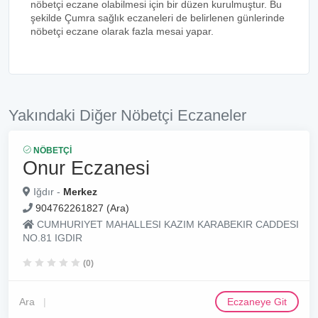
nöbetçi eczane olabilmesi için bir düzen kurulmuştur. Bu
şekilde Çumra sağlık eczaneleri de belirlenen günlerinde
nöbetçi eczane olarak fazla mesai yapar.
Yakındaki Diğer Nöbetçi Eczaneler
NÖBETÇI
Onur Eczanesi
Iğdır -
Merkez
904762261827 (Ara)
CUMHURIYET MAHALLESI KAZIM KARABEKIR CADDESI
NO.81 IGDIR
(0)
Ara
Eczaneye Git