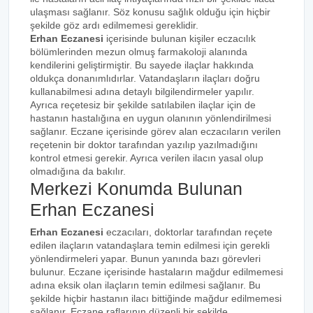
ulaşması sağlanır. Söz konusu sağlık olduğu için hiçbir
şekilde göz ardı edilmemesi gereklidir.
Erhan Eczanesi
içerisinde bulunan kişiler eczacılık
bölümlerinden mezun olmuş farmakoloji alanında
kendilerini geliştirmiştir. Bu sayede ilaçlar hakkında
oldukça donanımlıdırlar. Vatandaşların ilaçları doğru
kullanabilmesi adına detaylı bilgilendirmeler yapılır.
Ayrıca reçetesiz bir şekilde satılabilen ilaçlar için de
hastanın hastalığına en uygun olanının yönlendirilmesi
sağlanır. Eczane içerisinde görev alan eczacıların verilen
reçetenin bir doktor tarafından yazılıp yazılmadığını
kontrol etmesi gerekir. Ayrıca verilen ilacın yasal olup
olmadığına da bakılır.
Merkezi Konumda Bulunan
Erhan Eczanesi
Erhan Eczanesi
eczacıları, doktorlar tarafından reçete
edilen ilaçların vatandaşlara temin edilmesi için gerekli
yönlendirmeleri yapar. Bunun yanında bazı görevleri
bulunur. Eczane içerisinde hastaların mağdur edilmemesi
adına eksik olan ilaçların temin edilmesi sağlanır. Bu
şekilde hiçbir hastanın ilacı bittiğinde mağdur edilmemesi
sağlanır. Eczane raflarının düzenli bir şekilde