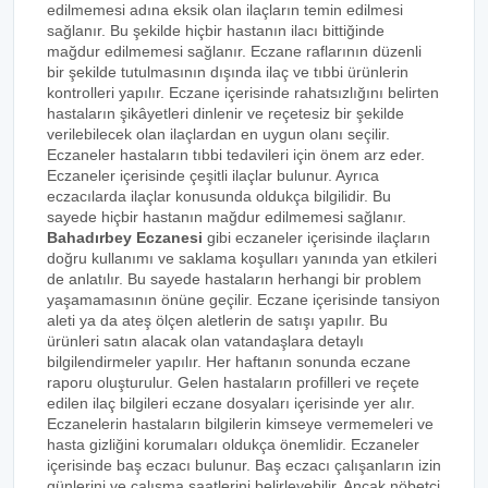
edilmemesi adına eksik olan ilaçların temin edilmesi
sağlanır. Bu şekilde hiçbir hastanın ilacı bittiğinde
mağdur edilmemesi sağlanır. Eczane raflarının düzenli
bir şekilde tutulmasının dışında ilaç ve tıbbi ürünlerin
kontrolleri yapılır. Eczane içerisinde rahatsızlığını belirten
hastaların şikâyetleri dinlenir ve reçetesiz bir şekilde
verilebilecek olan ilaçlardan en uygun olanı seçilir.
Eczaneler hastaların tıbbi tedavileri için önem arz eder.
Eczaneler içerisinde çeşitli ilaçlar bulunur. Ayrıca
eczacılarda ilaçlar konusunda oldukça bilgilidir. Bu
sayede hiçbir hastanın mağdur edilmemesi sağlanır.
Bahadırbey Eczanesi
gibi eczaneler içerisinde ilaçların
doğru kullanımı ve saklama koşulları yanında yan etkileri
de anlatılır. Bu sayede hastaların herhangi bir problem
yaşamamasının önüne geçilir. Eczane içerisinde tansiyon
aleti ya da ateş ölçen aletlerin de satışı yapılır. Bu
ürünleri satın alacak olan vatandaşlara detaylı
bilgilendirmeler yapılır. Her haftanın sonunda eczane
raporu oluşturulur. Gelen hastaların profilleri ve reçete
edilen ilaç bilgileri eczane dosyaları içerisinde yer alır.
Eczanelerin hastaların bilgilerin kimseye vermemeleri ve
hasta gizliğini korumaları oldukça önemlidir. Eczaneler
içerisinde baş eczacı bulunur. Baş eczacı çalışanların izin
günlerini ve çalışma saatlerini belirleyebilir. Ancak nöbetçi