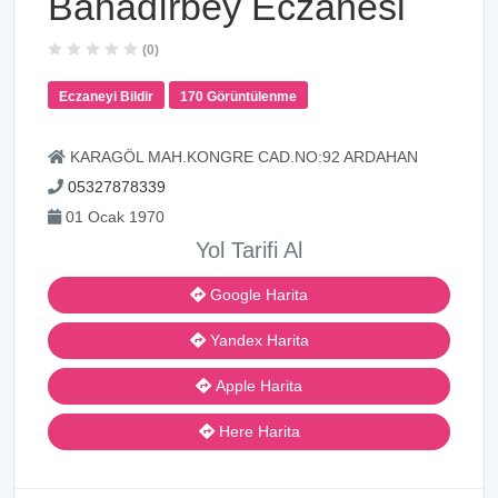
Bahadırbey Eczanesi
(0)
Eczaneyi Bildir
170 Görüntülenme
KARAGÖL MAH.KONGRE CAD.NO:92 ARDAHAN
05327878339
01 Ocak 1970
Yol Tarifi Al
Google Harita
Yandex Harita
Apple Harita
Here Harita