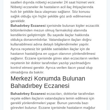
saatleri dışında nöbetçi eczaneler 24 saat hizmet verir.
Nöbetçi eczaneler ile hastaların acil ilaç ihtiyaçlarında
hızlı bir şekilde ilaca ulaşması sağlanır. Söz konusu
sağlık olduğu için hiçbir şekilde göz ardı edilmemesi
gereklidir.
Bahadırbey Eczanesi
içerisinde bulunan kişiler eczacılık
bölümlerinden mezun olmuş farmakoloji alanında
kendilerini geliştirmiştir. Bu sayede ilaçlar hakkında
oldukça donanımlıdırlar. Vatandaşların ilaçları doğru
kullanabilmesi adına detaylı bilgilendirmeler yapılır.
Ayrıca reçetesiz bir şekilde satılabilen ilaçlar için de
hastanın hastalığına en uygun olanının yönlendirilmesi
sağlanır. Eczane içerisinde görev alan eczacıların verilen
reçetenin bir doktor tarafından yazılıp yazılmadığını
kontrol etmesi gerekir. Ayrıca verilen ilacın yasal olup
olmadığına da bakılır.
Merkezi Konumda Bulunan
Bahadırbey Eczanesi
Bahadırbey Eczanesi
eczacıları, doktorlar tarafından
reçete edilen ilaçların vatandaşlara temin edilmesi için
gerekli yönlendirmeleri yapar. Bunun yanında bazı
görevleri bulunur. Eczane içerisinde hastaların mağdur