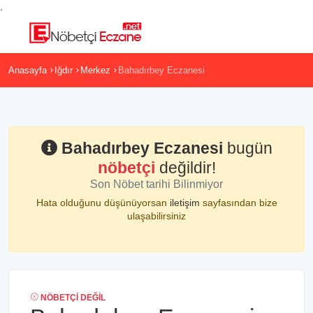
,
Anasayfa
Iğdır
Merkez
Bahadırbey Eczanesi
Bahadırbey Eczanesi
bugün
nöbetçi
değildir!
Son Nöbet tarihi Bilinmiyor
Hata olduğunu düşünüyorsan
iletişim
sayfasından bize
ulaşabilirsiniz
NÖBETÇI DEĞIL