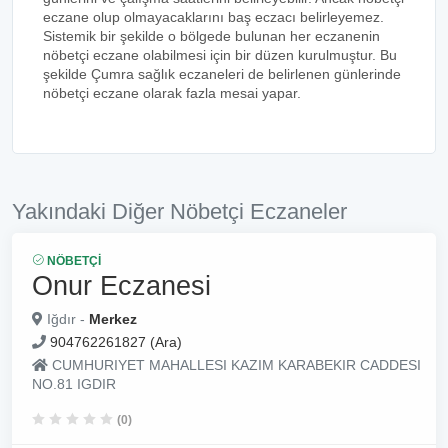
eczane olup olmayacaklarını baş eczacı belirleyemez.
Sistemik bir şekilde o bölgede bulunan her eczanenin
nöbetçi eczane olabilmesi için bir düzen kurulmuştur. Bu
şekilde Çumra sağlık eczaneleri de belirlenen günlerinde
nöbetçi eczane olarak fazla mesai yapar.
Yakındaki Diğer Nöbetçi Eczaneler
NÖBETÇI
Onur Eczanesi
Iğdır -
Merkez
904762261827 (Ara)
CUMHURIYET MAHALLESI KAZIM KARABEKIR CADDESI
NO.81 IGDIR
(0)