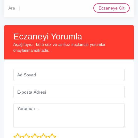
Ara
Eczaneye Git
Eczaneyi Yorumla
Aşağılayıcı, kötü söz ve asılsız suçlamalı yorumlar
onaylanmamaktadır...