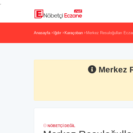
,
Anasayfa
Iğdır
Karaçoban
Merkez Resuloğulları Ecza
Merkez R
NÖBETÇI DEĞIL