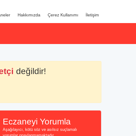
neler
Hakkımızda
Çerez Kullanımı
İletişim
etçi
değildir!
Eczaneyi Yorumla
Aşağılayıcı, kötü söz ve asılsız suçlamalı
yorumlar onaylanmamaktadır...