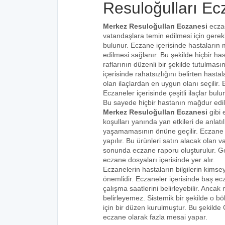
Resuloğulları Ec
Merkez Resuloğulları Eczanesi
eczac
vatandaşlara temin edilmesi için gerek
bulunur. Eczane içerisinde hastaların 
edilmesi sağlanır. Bu şekilde hiçbir ha
raflarının düzenli bir şekilde tutulmasın
içerisinde rahatsızlığını belirten hastal
olan ilaçlardan en uygun olanı seçilir. 
Eczaneler içerisinde çeşitli ilaçlar bulu
Bu sayede hiçbir hastanın mağdur edi
Merkez Resuloğulları Eczanesi
gibi 
koşulları yanında yan etkileri de anlat
yaşamamasının önüne geçilir. Eczane iç
yapılır. Bu ürünleri satın alacak olan v
sonunda eczane raporu oluşturulur. Gelen
eczane dosyaları içerisinde yer alır.
Eczanelerin hastaların bilgilerin kims
önemlidir. Eczaneler içerisinde baş ecz
çalışma saatlerini belirleyebilir. Anca
belirleyemez. Sistemik bir şekilde o 
için bir düzen kurulmuştur. Bu şekilde
eczane olarak fazla mesai yapar.