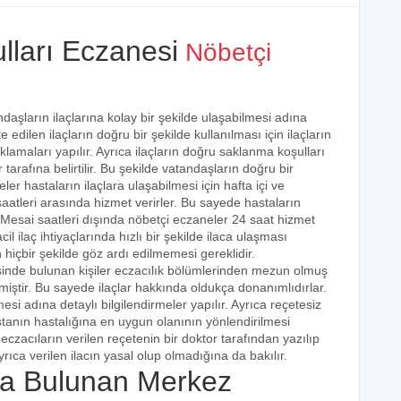
lları Eczanesi
Nöbetçi
daşların ilaçlarına kolay bir şekilde ulaşabilmesi adına
 edilen ilaçların doğru bir şekilde kullanılması için ilaçların
klamaları yapılır. Ayrıca ilaçların doğru saklanma koşulları
arafına belirtilir. Bu şekilde vatandaşların doğru bir
ler hastaların ilaçlara ulaşabilmesi için hafta içi ve
aatleri arasında hizmet verirler. Bu sayede hastaların
r. Mesai saatleri dışında nöbetçi eczaneler 24 saat hizmet
cil ilaç ihtiyaçlarında hızlı bir şekilde ilaca ulaşması
 hiçbir şekilde göz ardı edilmemesi gereklidir.
sinde bulunan kişiler eczacılık bölümlerinden mezun olmuş
irmiştir. Bu sayede ilaçlar hakkında oldukça donanımlıdırlar.
esi adına detaylı bilgilendirmeler yapılır. Ayrıca reçetesiz
hastanın hastalığına en uygun olanının yönlendirilmesi
eczacıların verilen reçetenin bir doktor tarafından yazılıp
rıca verilen ilacın yasal olup olmadığına da bakılır.
a Bulunan Merkez