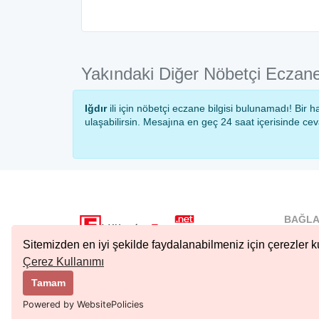
Yakındaki Diğer Nöbetçi Eczane
Iğdır
ili için nöbetçi eczane bilgisi bulunamadı! Bi
ulaşabilirsin. Mesajına en geç 24 saat içerisinde ce
BAĞLA
İstanbu
Sitemizden en iyi şekilde faydalanabilmeniz için çerezler ku
Nöbetçi.
Çerez Kullanımı
Copyright © 2023 Tüm Hakları Saklıdır.
Ankara 
Tamam
Kıbrıs N
Powered by WebsitePolicies