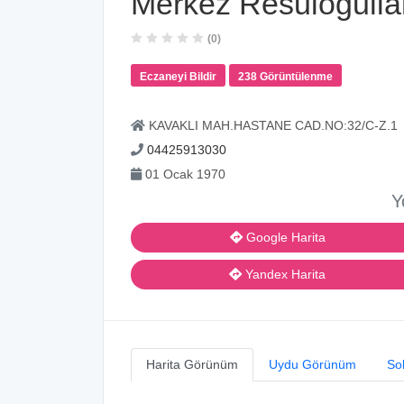
Merkez Resuloğulla
(0)
Eczaneyi Bildir
238 Görüntülenme
KAVAKLI MAH.HASTANE CAD.NO:32/C-Z.1
04425913030
01 Ocak 1970
Y
Google Harita
Yandex Harita
Harita Görünüm
Uydu Görünüm
So