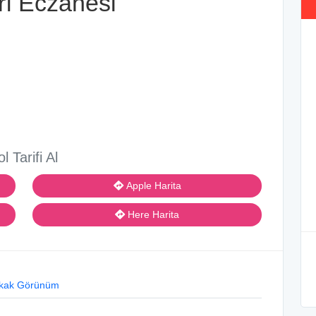
rı Eczanesi
ol Tarifi Al
Apple Harita
Here Harita
kak Görünüm