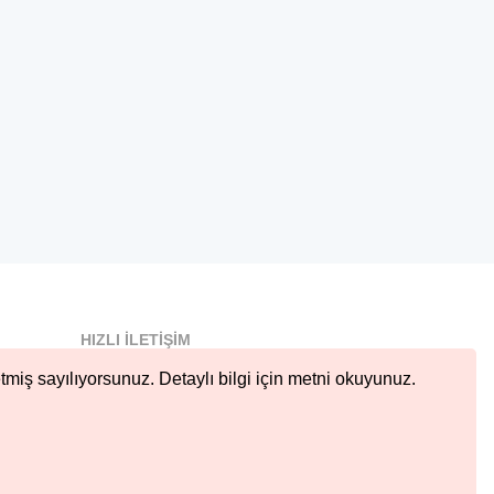
HIZLI İLETIŞIM
info@nobetcieczane.net
tmiş sayılıyorsunuz. Detaylı bilgi için metni okuyunuz.
BIZI TAKIP EDIN