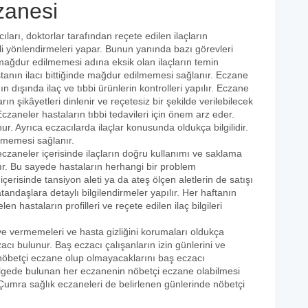
zanesi
ıları, doktorlar tarafından reçete edilen ilaçların
li yönlendirmeleri yapar. Bunun yanında bazı görevleri
mağdur edilmemesi adına eksik olan ilaçların temin
stanın ilacı bittiğinde mağdur edilmemesi sağlanır. Eczane
ın dışında ilaç ve tıbbi ürünlerin kontrolleri yapılır. Eczane
arın şikâyetleri dinlenir ve reçetesiz bir şekilde verilebilecek
Eczaneler hastaların tıbbi tedavileri için önem arz eder.
nur. Ayrıca eczacılarda ilaçlar konusunda oldukça bilgilidir.
lmemesi sağlanır.
eczaneler içerisinde ilaçların doğru kullanımı ve saklama
ılır. Bu sayede hastaların herhangi bir problem
erisinde tansiyon aleti ya da ateş ölçen aletlerin de satışı
atandaşlara detaylı bilgilendirmeler yapılır. Her haftanın
 hastaların profilleri ve reçete edilen ilaç bilgileri
eye vermemeleri ve hasta gizliğini korumaları oldukça
acı bulunur. Baş eczacı çalışanların izin günlerini ve
k nöbetçi eczane olup olmayacaklarını baş eczacı
bölgede bulunan her eczanenin nöbetçi eczane olabilmesi
 Çumra sağlık eczaneleri de belirlenen günlerinde nöbetçi