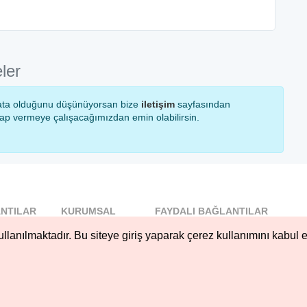
ler
r hata olduğunu düşünüyorsan bize
iletişim
sayfasından
vap vermeye çalışacağımızdan emin olabilirsin.
NTILAR
KURUMSAL
FAYDALI BAĞLANTILAR
l
Blog
llanılmaktadır. Bu siteye giriş yaparak çerez kullanımını kabul e
..
Hakkımızda
Nöbetçi...
Çerez Kullanımı
öbetçi...
Gizlilik
Sözleşmesi