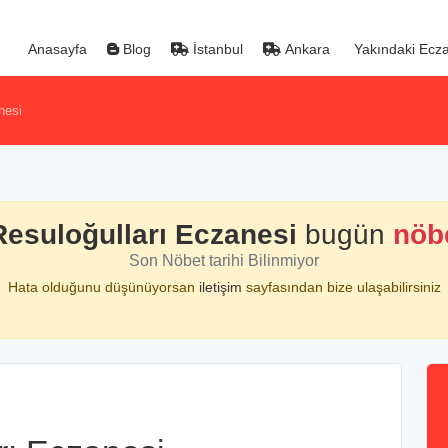
Anasayfa
Blog
İstanbul
Ankara
Yakındaki Ecza
nesi
esuloğulları Eczanesi
bugün
nöb
Son Nöbet tarihi Bilinmiyor
Hata olduğunu düşünüyorsan
iletişim
sayfasından bize ulaşabilirsiniz