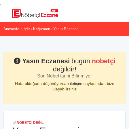
,
Anasayfa
Iğdır
Kağızman
Yasın Eczanesi
Yasın Eczanesi
bugün
nöbetçi
değildir!
Son Nöbet tarihi Bilinmiyor
Hata olduğunu düşünüyorsan
iletişim
sayfasından bize
ulaşabilirsiniz
NÖBETÇI DEĞIL