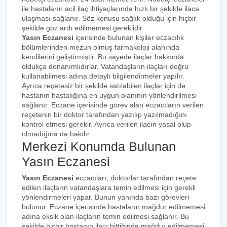
ile hastaların acil ilaç ihtiyaçlarında hızlı bir şekilde ilaca
ulaşması sağlanır. Söz konusu sağlık olduğu için hiçbir
şekilde göz ardı edilmemesi gereklidir.
Yasın Eczanesi
içerisinde bulunan kişiler eczacılık
bölümlerinden mezun olmuş farmakoloji alanında
kendilerini geliştirmiştir. Bu sayede ilaçlar hakkında
oldukça donanımlıdırlar. Vatandaşların ilaçları doğru
kullanabilmesi adına detaylı bilgilendirmeler yapılır.
Ayrıca reçetesiz bir şekilde satılabilen ilaçlar için de
hastanın hastalığına en uygun olanının yönlendirilmesi
sağlanır. Eczane içerisinde görev alan eczacıların verilen
reçetenin bir doktor tarafından yazılıp yazılmadığını
kontrol etmesi gerekir. Ayrıca verilen ilacın yasal olup
olmadığına da bakılır.
Merkezi Konumda Bulunan
Yasın Eczanesi
Yasın Eczanesi
eczacıları, doktorlar tarafından reçete
edilen ilaçların vatandaşlara temin edilmesi için gerekli
yönlendirmeleri yapar. Bunun yanında bazı görevleri
bulunur. Eczane içerisinde hastaların mağdur edilmemesi
adına eksik olan ilaçların temin edilmesi sağlanır. Bu
şekilde hiçbir hastanın ilacı bittiğinde mağdur edilmemesi