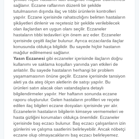
sağlanır. Eczane raflarının düzenli bir şekilde
tutulmasının dışında ilaç ve tıbbi ürünlerin kontrolleri
yapılır. Eczane içerisinde rahatsızlığını belirten hastaların
şikâyetleri dinlenir ve reçetesiz bir şekilde verilebilecek
olan ilaçlardan en uygun olanı seçilir. Eczaneler
hastaların tıbbi tedavileri için önem arz eder. Eczaneler
içerisinde çeşitli ilaçlar bulunur. Ayrıca eczacılarda ilaçlar
konusunda oldukça bilgilidir. Bu sayede hiçbir hastanın
mağdur edilmemesi sağlanır.
Yasın Eczanesi
gibi eczaneler içerisinde ilaçların doğru
kullanımı ve saklama koşulları yanında yan etkileri de
anlatılır. Bu sayede hastaların herhangi bir problem
yaşamamasının önüne geçilir. Eczane içerisinde tansiyon
aleti ya da ateş ölçen aletlerin de satışı yapılır. Bu
ürünleri satın alacak olan vatandaşlara detaylı
bilgilendirmeler yapılır. Her haftanın sonunda eczane
raporu oluşturulur. Gelen hastaların profilleri ve reçete
edilen ilaç bilgileri eczane dosyaları içerisinde yer alır.
Eczanelerin hastaların bilgilerin kimseye vermemeleri ve
hasta gizliğini korumaları oldukça önemlidir. Eczaneler
içerisinde baş eczacı bulunur. Baş eczacı çalışanların izin
günlerini ve çalışma saatlerini belirleyebilir. Ancak nöbetçi
eczane olup olmayacaklarını baş eczacı belirleyemez.