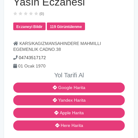
Yasın Eczanesi
(0)
Eczaneyi Bildir
119 Görüntülenme
KARS/KAGIZMANSAHINDERE MAHMILLI
EGEMENLIK CADNO.38
04743517172
01 Ocak 1970
Yol Tarifi Al
Google Harita
Yandex Harita
Apple Harita
Here Harita