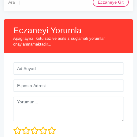
Ara
Eczaneye Git
Eczaneyi Yorumla
Aşağılayıcı, kötü söz ve asılsız suçlamalı yorumlar
onaylanmamaktadır...