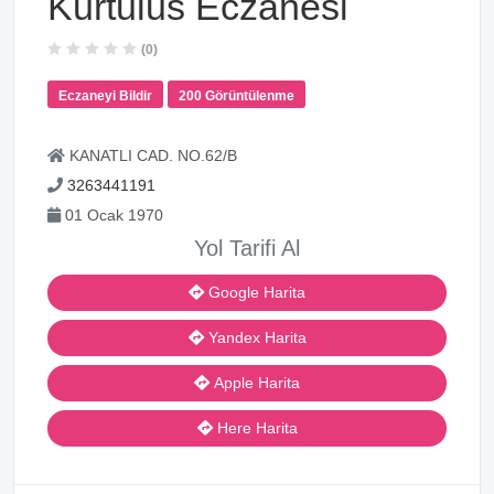
Kurtulus Eczanesi
(0)
Eczaneyi Bildir
200 Görüntülenme
KANATLI CAD. NO.62/B
3263441191
01 Ocak 1970
Yol Tarifi Al
Google Harita
Yandex Harita
Apple Harita
Here Harita