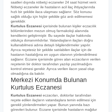
saatleri dışında nöbetçi eczaneler 24 saat hizmet verir.
Nöbetçi eczaneler ile hastaların acil ilaç ihtiyaçlarında
hızlı bir şekilde ilaca ulaşması sağlanır. Söz konusu
sağlık olduğu için hiçbir şekilde göz ardı edilmemesi
gereklidir.
Kurtulus Eczanesi
içerisinde bulunan kişiler eczacılık
bölümlerinden mezun olmuş farmakoloji alanında
kendilerini geliştirmiştir. Bu sayede ilaçlar hakkında
oldukça donanımlıdırlar. Vatandaşların ilaçları doğru
kullanabilmesi adına detaylı bilgilendirmeler yapılır.
Ayrıca reçetesiz bir şekilde satılabilen ilaçlar için de
hastanın hastalığına en uygun olanının yönlendirilmesi
sağlanır. Eczane içerisinde görev alan eczacıların verilen
reçetenin bir doktor tarafından yazılıp yazılmadığını
kontrol etmesi gerekir. Ayrıca verilen ilacın yasal olup
olmadığına da bakılır.
Merkezi Konumda Bulunan
Kurtulus Eczanesi
Kurtulus Eczanesi
eczacıları, doktorlar tarafından
reçete edilen ilaçların vatandaşlara temin edilmesi için
gerekli yönlendirmeleri yapar. Bunun yanında bazı
görevleri bulunur. Eczane içerisinde hastaların mağdur