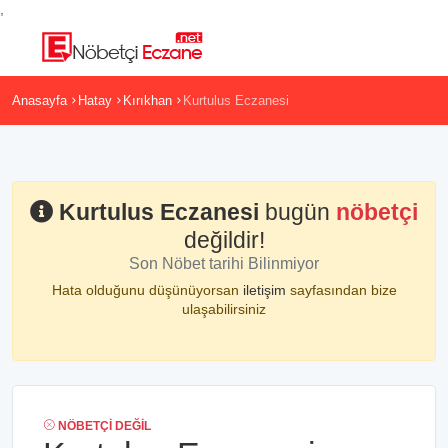
,
Anasayfa
Hatay
Kırıkhan
Kurtulus Eczanesi
Kurtulus Eczanesi
bugün
nöbetçi
değildir!
Son Nöbet tarihi Bilinmiyor
Hata olduğunu düşünüyorsan
iletişim
sayfasından bize
ulaşabilirsiniz
NÖBETÇI DEĞIL