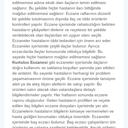
edilmemesi adına eksik olan ilaçların temin edilmesi
sağlanır. Bu şekilde hiçbir hastanın ilacı bittiğinde
mağdur edilmemesi sağlanır. Eczane raflarının düzenli
bir şekilde tutulmasının dışında ilaç ve tıbbi ürünlerin
kontrolleri yapılır. Eczane içerisinde rahatsızlığını belirten
hastaların şikâyetleri dinlenir ve reçetesiz bir şekilde
verilebilecek olan ilaçlardan en uygun olanı seçilir.
Eczaneler hastaların tıbbi tedavileri için önem arz eder.
Eczaneler içerisinde çeşitli ilaçlar bulunur. Ayrıca
eczacılarda ilaçlar konusunda oldukça bilgilidir. Bu
sayede hiçbir hastanın mağdur edilmemesi sağlanır.
Kurtulus Eczanesi
gibi eczaneler içerisinde ilaçların
doğru kullanımı ve saklama koşulları yanında yan etkileri
de anlatılır. Bu sayede hastaların herhangi bir problem
yaşamamasının önüne geçilir. Eczane içerisinde tansiyon
aleti ya da ateş ölçen aletlerin de satışı yapılır. Bu
ürünleri satın alacak olan vatandaşlara detaylı
bilgilendirmeler yapılır. Her haftanın sonunda eczane
raporu oluşturulur. Gelen hastaların profilleri ve reçete
edilen ilaç bilgileri eczane dosyaları içerisinde yer alır.
Eczanelerin hastaların bilgilerin kimseye vermemeleri ve
hasta gizliğini korumaları oldukça önemlidir. Eczaneler
içerisinde baş eczacı bulunur. Baş eczacı çalışanların izin
günlerini ve çalışma saatlerini belirleyebilir. Ancak nöbetçi