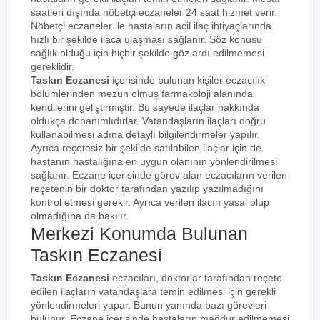
saatleri dışında nöbetçi eczaneler 24 saat hizmet verir.
Nöbetçi eczaneler ile hastaların acil ilaç ihtiyaçlarında
hızlı bir şekilde ilaca ulaşması sağlanır. Söz konusu
sağlık olduğu için hiçbir şekilde göz ardı edilmemesi
gereklidir.
Taskın Eczanesi
içerisinde bulunan kişiler eczacılık
bölümlerinden mezun olmuş farmakoloji alanında
kendilerini geliştirmiştir. Bu sayede ilaçlar hakkında
oldukça donanımlıdırlar. Vatandaşların ilaçları doğru
kullanabilmesi adına detaylı bilgilendirmeler yapılır.
Ayrıca reçetesiz bir şekilde satılabilen ilaçlar için de
hastanın hastalığına en uygun olanının yönlendirilmesi
sağlanır. Eczane içerisinde görev alan eczacıların verilen
reçetenin bir doktor tarafından yazılıp yazılmadığını
kontrol etmesi gerekir. Ayrıca verilen ilacın yasal olup
olmadığına da bakılır.
Merkezi Konumda Bulunan
Taskın Eczanesi
Taskın Eczanesi
eczacıları, doktorlar tarafından reçete
edilen ilaçların vatandaşlara temin edilmesi için gerekli
yönlendirmeleri yapar. Bunun yanında bazı görevleri
bulunur. Eczane içerisinde hastaların mağdur edilmemesi