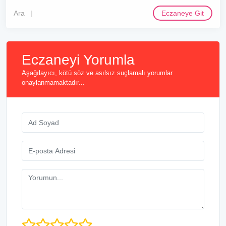
Ara
Eczaneye Git
Eczaneyi Yorumla
Aşağılayıcı, kötü söz ve asılsız suçlamalı yorumlar
onaylanmamaktadır...