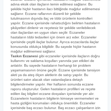
adına eksik olan ilaçların temin edilmesi sağlanır. Bu
şekilde hiçbir hastanın ilacı bittiğinde mağdur edilmemesi
sağlanır. Eczane raflarının düzenli bir şekilde
tutulmasının dışında ilaç ve tıbbi ürünlerin kontrolleri
yapılır. Eczane içerisinde rahatsızlığını belirten hastaların
şikâyetleri dinlenir ve reçetesiz bir şekilde verilebilecek
olan ilaçlardan en uygun olanı seçilir. Eczaneler
hastaların tıbbi tedavileri için önem arz eder. Eczaneler
içerisinde çeşitli ilaçlar bulunur. Ayrıca eczacılarda ilaçlar
konusunda oldukça bilgilidir. Bu sayede hiçbir hastanın
mağdur edilmemesi sağlanır.
Taskın Eczanesi
gibi eczaneler içerisinde ilaçların doğru
kullanımı ve saklama koşulları yanında yan etkileri de
anlatılır. Bu sayede hastaların herhangi bir problem
yaşamamasının önüne geçilir. Eczane içerisinde tansiyon
aleti ya da ateş ölçen aletlerin de satışı yapılır. Bu
ürünleri satın alacak olan vatandaşlara detaylı
bilgilendirmeler yapılır. Her haftanın sonunda eczane
raporu oluşturulur. Gelen hastaların profilleri ve reçete
edilen ilaç bilgileri eczane dosyaları içerisinde yer alır.
Eczanelerin hastaların bilgilerin kimseye vermemeleri ve
hasta gizliğini korumaları oldukça önemlidir. Eczaneler
içerisinde baş eczacı bulunur. Baş eczacı çalışanların izin