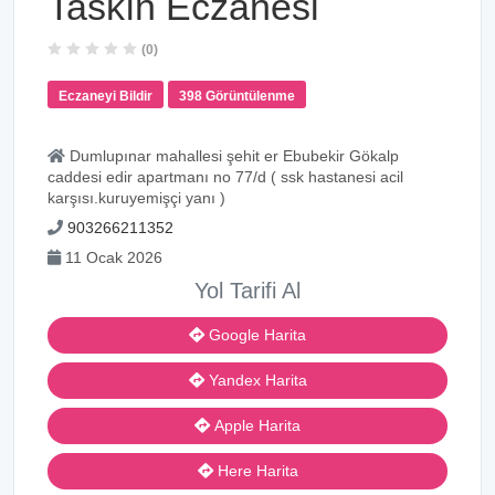
Taskın Eczanesi
(0)
Eczaneyi Bildir
398 Görüntülenme
Dumlupınar mahallesi şehit er Ebubekir Gökalp
caddesi edir apartmanı no 77/d ( ssk hastanesi acil
karşısı.kuruyemişçi yanı )
903266211352
11 Ocak 2026
Yol Tarifi Al
Google Harita
Yandex Harita
Apple Harita
Here Harita