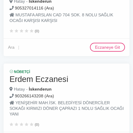
Hatay -
İskenderun
905327014116 (Ara)
MUSTAFA ARSLAN CAD 704 SOK. 8 NOLU SAĞLIK
OCAĞI KARŞISI KARŞISI
(0)
Ara
Eczaneye Git
NÖBETÇI
Erdem Eczanesi
Hatay -
İskenderun
903266143208 (Ara)
YENİŞEHİR MAH.İSK. BELEDİYESİ DÖNERCİLER
SOKAĞI KIRMIZI DÖNER ÇAPRAZI 1 NOLU SAĞLIK OCAĞI
YANI
(0)