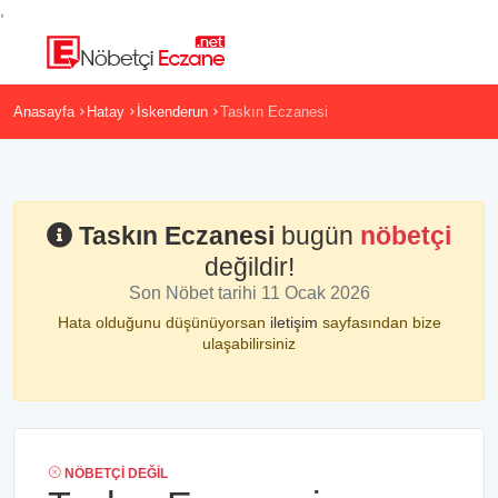
,
Anasayfa
Hatay
İskenderun
Taskın Eczanesi
Taskın Eczanesi
bugün
nöbetçi
değildir!
Son Nöbet tarihi 11 Ocak 2026
Hata olduğunu düşünüyorsan
iletişim
sayfasından bize
ulaşabilirsiniz
NÖBETÇI DEĞIL