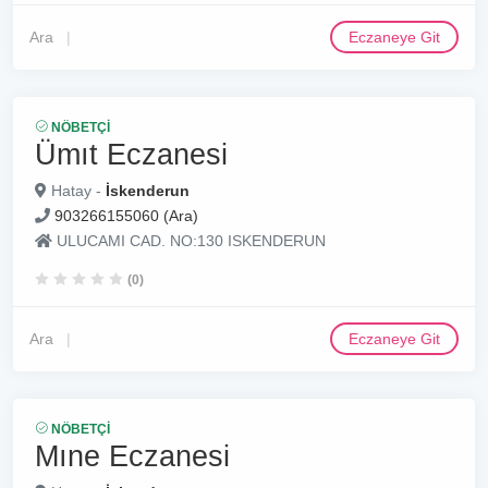
Ara
Eczaneye Git
NÖBETÇI
Ümıt Eczanesi
Hatay -
İskenderun
903266155060 (Ara)
ULUCAMI CAD. NO:130 ISKENDERUN
(0)
Ara
Eczaneye Git
NÖBETÇI
Mıne Eczanesi