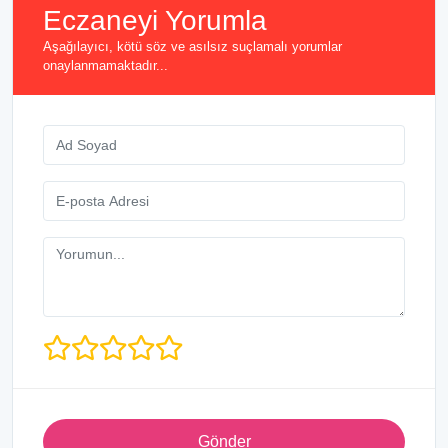
Eczaneyi Yorumla
Aşağılayıcı, kötü söz ve asılsız suçlamalı yorumlar
onaylanmamaktadır...
Gönder