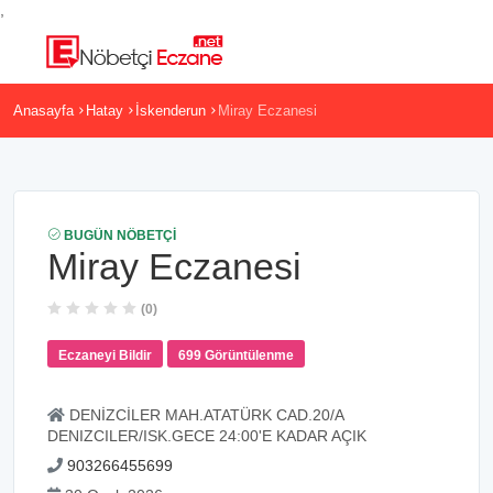
,
Anasayfa
Hatay
İskenderun
Miray Eczanesi
BUGÜN NÖBETÇI
Miray Eczanesi
(0)
Eczaneyi Bildir
699 Görüntülenme
DENİZCİLER MAH.ATATÜRK CAD.20/A
DENIZCILER/ISK.GECE 24:00'E KADAR AÇIK
903266455699