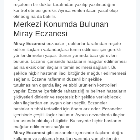
reçetenin bir doktor tarafından yazılıp yazılmadığını
kontrol etmesi gerekir. Ayrıca verilen ilacın yasal olup
olmadığına da bakılır.
Merkezi Konumda Bulunan
Miray Eczanesi
Miray Eczanesi
eczacıları, doktorlar tarafından reçete
edilen ilaçların vatandaşlara temin edilmesi için gerekli
yönlendirmeleri yapar. Bunun yanında bazı görevleri
bulunur. Eczane içerisinde hastaların mağdur edilmemesi
adına eksik olan ilaçların temin edilmesi sağlanır. Bu
şekilde hiçbir hastanın ilacı bittiğinde mağdur edilmemesi
sağlanır. Eczane raflarının düzenli bir şekilde
tutulmasının dışında ilaç ve tıbbi ürünlerin kontrolleri
yapılır. Eczane içerisinde rahatsızlığını belirten hastaların
şikâyetleri dinlenir ve reçetesiz bir şekilde verilebilecek
olan ilaçlardan en uygun olanı seçilir. Eczaneler
hastaların tıbbi tedavileri için önem arz eder. Eczaneler
içerisinde çeşitli ilaçlar bulunur. Ayrıca eczacılarda ilaçlar
konusunda oldukça bilgilidir. Bu sayede hiçbir hastanın
mağdur edilmemesi sağlanır.
Miray Eczanesi
gibi eczaneler içerisinde ilaçların doğru
kullanımı ve saklama koşulları yanında yan etkileri de