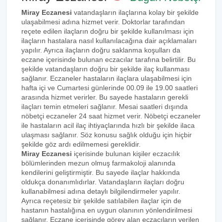
Miray Eczanesi
vatandaşların ilaçlarına kolay bir şekilde
ulaşabilmesi adına hizmet verir. Doktorlar tarafından
reçete edilen ilaçların doğru bir şekilde kullanılması için
ilaçların hastalara nasıl kullanılacağına dair açıklamaları
yapılır. Ayrıca ilaçların doğru saklanma koşulları da
eczane içerisinde bulunan eczacılar tarafına belirtilir. Bu
şekilde vatandaşların doğru bir şekilde ilaç kullanması
sağlanır. Eczaneler hastaların ilaçlara ulaşabilmesi için
hafta içi ve Cumartesi günlerinde 00.09 ile 19.00 saatleri
arasında hizmet verirler. Bu sayede hastaların gerekli
ilaçları temin etmeleri sağlanır. Mesai saatleri dışında
nöbetçi eczaneler 24 saat hizmet verir. Nöbetçi eczaneler
ile hastaların acil ilaç ihtiyaçlarında hızlı bir şekilde ilaca
ulaşması sağlanır. Söz konusu sağlık olduğu için hiçbir
şekilde göz ardı edilmemesi gereklidir.
Miray Eczanesi
içerisinde bulunan kişiler eczacılık
bölümlerinden mezun olmuş farmakoloji alanında
kendilerini geliştirmiştir. Bu sayede ilaçlar hakkında
oldukça donanımlıdırlar. Vatandaşların ilaçları doğru
kullanabilmesi adına detaylı bilgilendirmeler yapılır.
Ayrıca reçetesiz bir şekilde satılabilen ilaçlar için de
hastanın hastalığına en uygun olanının yönlendirilmesi
sağlanır. Eczane içerisinde görev alan eczacıların verilen