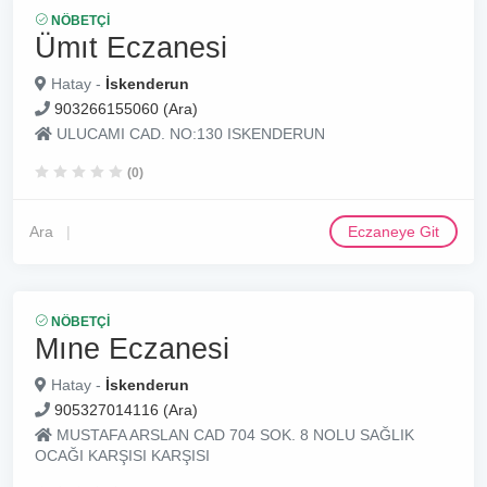
NÖBETÇI
Ümıt Eczanesi
Hatay -
İskenderun
903266155060 (Ara)
ULUCAMI CAD. NO:130 ISKENDERUN
(0)
Ara
Eczaneye Git
NÖBETÇI
Mıne Eczanesi
Hatay -
İskenderun
905327014116 (Ara)
MUSTAFA ARSLAN CAD 704 SOK. 8 NOLU SAĞLIK
OCAĞI KARŞISI KARŞISI