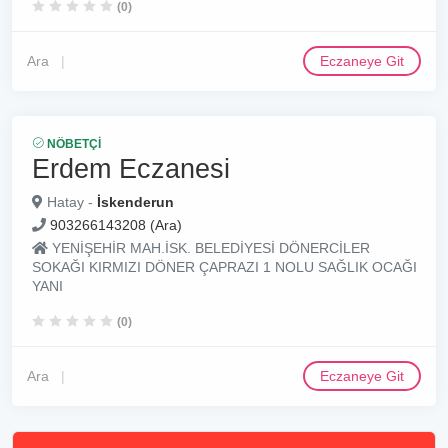
(0)
Ara
Eczaneye Git
NÖBETÇI
Erdem Eczanesi
Hatay -
İskenderun
903266143208 (Ara)
YENİŞEHİR MAH.İSK. BELEDİYESİ DÖNERCİLER
SOKAĞI KIRMIZI DÖNER ÇAPRAZI 1 NOLU SAĞLIK OCAĞI
YANI
(0)
Ara
Eczaneye Git