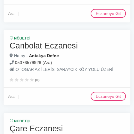
Ara
Eczaneye Git
NÖBETÇI
Canbolat Eczanesi
Hatay -
Antakya Defne
05376579926 (Ara)
OTOGAR AZ İLERİSİ SARAYCIK KÖY YOLU ÜZERİ
(0)
Ara
Eczaneye Git
NÖBETÇI
Çare Eczanesi