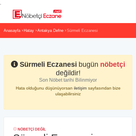
,
Anasayfa
Hatay
Antakya Defne
Sürmeli Eczanesi
Sürmeli Eczanesi
bugün
nöbetçi
değildir!
Son Nöbet tarihi Bilinmiyor
Hata olduğunu düşünüyorsan
iletişim
sayfasından bize
ulaşabilirsiniz
NÖBETÇI DEĞIL