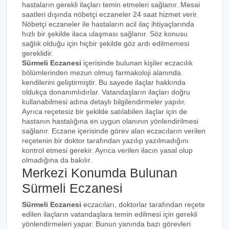
hastaların gerekli ilaçları temin etmeleri sağlanır. Mesai
saatleri dışında nöbetçi eczaneler 24 saat hizmet verir.
Nöbetçi eczaneler ile hastaların acil ilaç ihtiyaçlarında
hızlı bir şekilde ilaca ulaşması sağlanır. Söz konusu
sağlık olduğu için hiçbir şekilde göz ardı edilmemesi
gereklidir.
Sürmeli Eczanesi
içerisinde bulunan kişiler eczacılık
bölümlerinden mezun olmuş farmakoloji alanında
kendilerini geliştirmiştir. Bu sayede ilaçlar hakkında
oldukça donanımlıdırlar. Vatandaşların ilaçları doğru
kullanabilmesi adına detaylı bilgilendirmeler yapılır.
Ayrıca reçetesiz bir şekilde satılabilen ilaçlar için de
hastanın hastalığına en uygun olanının yönlendirilmesi
sağlanır. Eczane içerisinde görev alan eczacıların verilen
reçetenin bir doktor tarafından yazılıp yazılmadığını
kontrol etmesi gerekir. Ayrıca verilen ilacın yasal olup
olmadığına da bakılır.
Merkezi Konumda Bulunan
Sürmeli Eczanesi
Sürmeli Eczanesi
eczacıları, doktorlar tarafından reçete
edilen ilaçların vatandaşlara temin edilmesi için gerekli
yönlendirmeleri yapar. Bunun yanında bazı görevleri