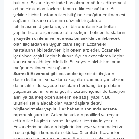
bulunur. Eczane içerisinde hastaların mağdur edilmemesi
adına eksik olan ilaçların temin edilmesi sağlanır. Bu
şekilde hiçbir hastanın ilacı bittiğinde mağdur edilmemesi
sağlanır. Eczane raflarının düzenli bir şekilde
tutulmasının dışında ilaç ve tıbbi ürünlerin kontrolleri
yapılır. Eczane içerisinde rahatsızlığını belirten hastaların
şikâyetleri dinlenir ve reçetesiz bir şekilde verilebilecek
olan ilaçlardan en uygun olanı seçilir. Eczaneler
hastaların tıbbi tedavileri için önem arz eder. Eczaneler
içerisinde çeşitli ilaçlar bulunur. Ayrıca eczacılarda ilaçlar
konusunda oldukça bilgilidir. Bu sayede hiçbir hastanın
mağdur edilmemesi sağlanır.
Sürmeli Eczanesi
gibi eczaneler içerisinde ilaçların
doğru kullanımı ve saklama koşulları yanında yan etkileri
de anlatılır. Bu sayede hastaların herhangi bir problem
yaşamamasının önüne geçilir. Eczane içerisinde tansiyon
aleti ya da ateş ölçen aletlerin de satışı yapılır. Bu
ürünleri satın alacak olan vatandaşlara detaylı
bilgilendirmeler yapılır. Her haftanın sonunda eczane
raporu oluşturulur. Gelen hastaların profilleri ve reçete
edilen ilaç bilgileri eczane dosyaları içerisinde yer alır.
Eczanelerin hastaların bilgilerin kimseye vermemeleri ve
hasta gizliğini korumaları oldukça önemlidir. Eczaneler
içerisinde baş eczacı bulunur. Baş eczacı çalışanların izin