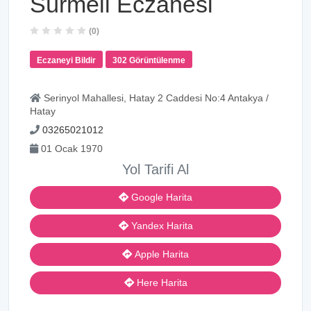
Sürmeli Eczanesi
(0)
Eczaneyi Bildir
302 Görüntülenme
Serinyol Mahallesi, Hatay 2 Caddesi No:4 Antakya /
Hatay
03265021012
01 Ocak 1970
Yol Tarifi Al
Google Harita
Yandex Harita
Apple Harita
Here Harita