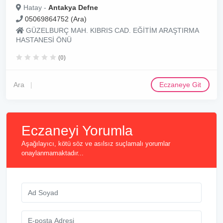
Hatay -
Antakya Defne
05069864752 (Ara)
GÜZELBURÇ MAH. KIBRIS CAD. EĞİTİM ARAŞTIRMA
HASTANESİ ÖNÜ
(0)
Ara
Eczaneye Git
Eczaneyi Yorumla
Aşağılayıcı, kötü söz ve asılsız suçlamalı yorumlar
onaylanmamaktadır...