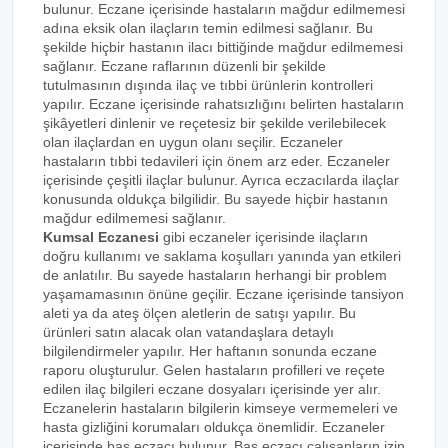
bulunur. Eczane içerisinde hastaların mağdur edilmemesi
adına eksik olan ilaçların temin edilmesi sağlanır. Bu
şekilde hiçbir hastanın ilacı bittiğinde mağdur edilmemesi
sağlanır. Eczane raflarının düzenli bir şekilde
tutulmasının dışında ilaç ve tıbbi ürünlerin kontrolleri
yapılır. Eczane içerisinde rahatsızlığını belirten hastaların
şikâyetleri dinlenir ve reçetesiz bir şekilde verilebilecek
olan ilaçlardan en uygun olanı seçilir. Eczaneler
hastaların tıbbi tedavileri için önem arz eder. Eczaneler
içerisinde çeşitli ilaçlar bulunur. Ayrıca eczacılarda ilaçlar
konusunda oldukça bilgilidir. Bu sayede hiçbir hastanın
mağdur edilmemesi sağlanır.
Kumsal Eczanesi
gibi eczaneler içerisinde ilaçların
doğru kullanımı ve saklama koşulları yanında yan etkileri
de anlatılır. Bu sayede hastaların herhangi bir problem
yaşamamasının önüne geçilir. Eczane içerisinde tansiyon
aleti ya da ateş ölçen aletlerin de satışı yapılır. Bu
ürünleri satın alacak olan vatandaşlara detaylı
bilgilendirmeler yapılır. Her haftanın sonunda eczane
raporu oluşturulur. Gelen hastaların profilleri ve reçete
edilen ilaç bilgileri eczane dosyaları içerisinde yer alır.
Eczanelerin hastaların bilgilerin kimseye vermemeleri ve
hasta gizliğini korumaları oldukça önemlidir. Eczaneler
içerisinde baş eczacı bulunur. Baş eczacı çalışanların izin