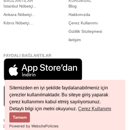
BAĞLANTILAR
KURUMSAL
İstanbul Nöbetçi...
Blog
Ankara Nöbetçi...
Hakkımızda
Kıbrıs Nöbetçi...
Çerez Kullanımı
Gizlilik Sözleşmesi
iletişim
FAYDALI BAĞLANTILAR
Sitemizden en iyi şekilde faydalanabilmeniz için
çerezler kullanılmaktadır. Bu siteye giriş yaparak
çerez kullanımını kabul etmiş sayılıyorsunuz.
Detaylı bilgi için metni okuyunuz.
Çerez Kullanımı
Tamam
HIZLI İLETIŞIM
info@nobetcieczane.net
Powered by WebsitePolicies