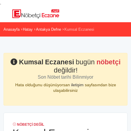
,
Anasayfa
Hatay
Antakya Defne
Kumsal Eczanesi
Kumsal Eczanesi
bugün
nöbetçi
değildir!
Son Nöbet tarihi Bilinmiyor
Hata olduğunu düşünüyorsan
iletişim
sayfasından bize
ulaşabilirsiniz
NÖBETÇI DEĞIL