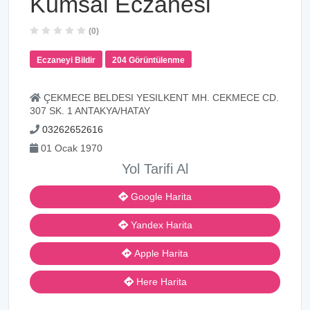
Kumsal Eczanesi
(0)
Eczaneyi Bildir
204 Görüntülenme
ÇEKMECE BELDESI YESILKENT MH. CEKMECE CD.
307 SK. 1 ANTAKYA/HATAY
03262652616
01 Ocak 1970
Yol Tarifi Al
Google Harita
Yandex Harita
Apple Harita
Here Harita