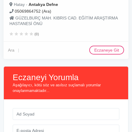
Hatay -
Antakya Defne
05069864752 (Ara)
GÜZELBURÇ MAH. KIBRIS CAD. EĞİTİM ARAŞTIRMA
HASTANESİ ÖNÜ
(0)
Ara
Eczaneye Git
Eczaneyi Yorumla
Aşağılayıcı, kötü söz ve asılsız suçlamalı yorumlar
onaylanmamaktadır...