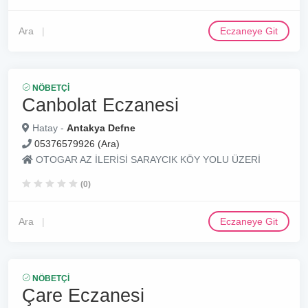
Ara
Eczaneye Git
NÖBETÇI
Canbolat Eczanesi
Hatay -
Antakya Defne
05376579926 (Ara)
OTOGAR AZ İLERİSİ SARAYCIK KÖY YOLU ÜZERİ
(0)
Ara
Eczaneye Git
NÖBETÇI
Çare Eczanesi