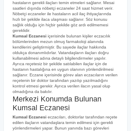
hastaların gerekli ilaçları temin etmeleri sağlanır. Mesai
saatleri dışında nöbetçi eczaneler 24 saat hizmet verir.
Nöbetçi eczaneler ile hastaların acil ilaç ihtiyaçlarında
hızlı bir şekilde ilaca ulaşması sağlanır. Söz konusu
sağlık olduğu için hiçbir şekilde göz ardı edilmemesi
gereklidir.
Kumsal Eczanesi
içerisinde bulunan kişiler eczacılık
bölümlerinden mezun olmuş farmakoloji alanında
kendilerini geliştirmiştir. Bu sayede ilaçlar hakkında
oldukça donanımlıdırlar. Vatandaşların ilaçları doğru
kullanabilmesi adına detaylı bilgilendirmeler yapılır.
Ayrıca reçetesiz bir şekilde satılabilen ilaçlar için de
hastanın hastalığına en uygun olanının yönlendirilmesi
sağlanır. Eczane içerisinde görev alan eczacıların verilen
reçetenin bir doktor tarafından yazılıp yazılmadığını
kontrol etmesi gerekir. Ayrıca verilen ilacın yasal olup
olmadığına da bakılır.
Merkezi Konumda Bulunan
Kumsal Eczanesi
Kumsal Eczanesi
eczacıları, doktorlar tarafından reçete
edilen ilaçların vatandaşlara temin edilmesi için gerekli
yönlendirmeleri yapar. Bunun yanında bazı görevleri