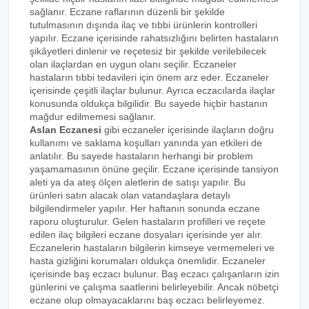
sağlanır. Eczane raflarının düzenli bir şekilde
tutulmasının dışında ilaç ve tıbbi ürünlerin kontrolleri
yapılır. Eczane içerisinde rahatsızlığını belirten hastaların
şikâyetleri dinlenir ve reçetesiz bir şekilde verilebilecek
olan ilaçlardan en uygun olanı seçilir. Eczaneler
hastaların tıbbi tedavileri için önem arz eder. Eczaneler
içerisinde çeşitli ilaçlar bulunur. Ayrıca eczacılarda ilaçlar
konusunda oldukça bilgilidir. Bu sayede hiçbir hastanın
mağdur edilmemesi sağlanır.
Aslan Eczanesi
gibi eczaneler içerisinde ilaçların doğru
kullanımı ve saklama koşulları yanında yan etkileri de
anlatılır. Bu sayede hastaların herhangi bir problem
yaşamamasının önüne geçilir. Eczane içerisinde tansiyon
aleti ya da ateş ölçen aletlerin de satışı yapılır. Bu
ürünleri satın alacak olan vatandaşlara detaylı
bilgilendirmeler yapılır. Her haftanın sonunda eczane
raporu oluşturulur. Gelen hastaların profilleri ve reçete
edilen ilaç bilgileri eczane dosyaları içerisinde yer alır.
Eczanelerin hastaların bilgilerin kimseye vermemeleri ve
hasta gizliğini korumaları oldukça önemlidir. Eczaneler
içerisinde baş eczacı bulunur. Baş eczacı çalışanların izin
günlerini ve çalışma saatlerini belirleyebilir. Ancak nöbetçi
eczane olup olmayacaklarını baş eczacı belirleyemez.