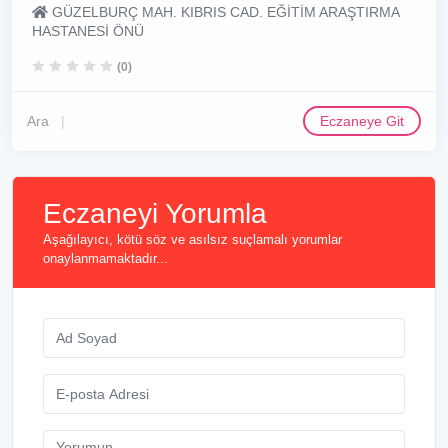
GÜZELBURÇ MAH. KIBRIS CAD. EĞİTİM ARAŞTIRMA
HASTANESİ ÖNÜ
(0)
Ara
Eczaneye Git
Eczaneyi Yorumla
Aşağılayıcı, kötü söz ve asılsız suçlamalı yorumlar
onaylanmamaktadır...