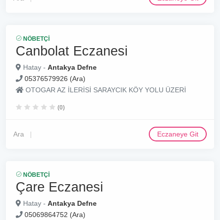
NÖBETÇI
Canbolat Eczanesi
Hatay -
Antakya Defne
05376579926 (Ara)
OTOGAR AZ İLERİSİ SARAYCIK KÖY YOLU ÜZERİ
(0)
Ara
Eczaneye Git
NÖBETÇI
Çare Eczanesi
Hatay -
Antakya Defne
05069864752 (Ara)