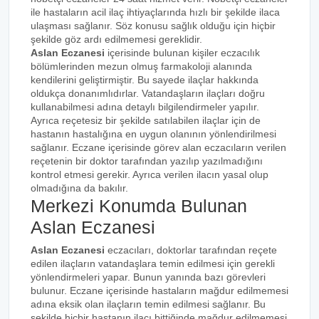
ile hastaların acil ilaç ihtiyaçlarında hızlı bir şekilde ilaca
ulaşması sağlanır. Söz konusu sağlık olduğu için hiçbir
şekilde göz ardı edilmemesi gereklidir.
Aslan Eczanesi
içerisinde bulunan kişiler eczacılık
bölümlerinden mezun olmuş farmakoloji alanında
kendilerini geliştirmiştir. Bu sayede ilaçlar hakkında
oldukça donanımlıdırlar. Vatandaşların ilaçları doğru
kullanabilmesi adına detaylı bilgilendirmeler yapılır.
Ayrıca reçetesiz bir şekilde satılabilen ilaçlar için de
hastanın hastalığına en uygun olanının yönlendirilmesi
sağlanır. Eczane içerisinde görev alan eczacıların verilen
reçetenin bir doktor tarafından yazılıp yazılmadığını
kontrol etmesi gerekir. Ayrıca verilen ilacın yasal olup
olmadığına da bakılır.
Merkezi Konumda Bulunan
Aslan Eczanesi
Aslan Eczanesi
eczacıları, doktorlar tarafından reçete
edilen ilaçların vatandaşlara temin edilmesi için gerekli
yönlendirmeleri yapar. Bunun yanında bazı görevleri
bulunur. Eczane içerisinde hastaların mağdur edilmemesi
adına eksik olan ilaçların temin edilmesi sağlanır. Bu
şekilde hiçbir hastanın ilacı bittiğinde mağdur edilmemesi