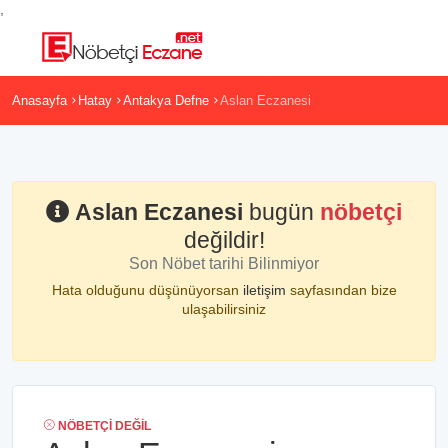
,
Anasayfa
Hatay
Antakya Defne
Aslan Eczanesi
Aslan Eczanesi
bugün
nöbetçi
değildir!
Son Nöbet tarihi Bilinmiyor
Hata olduğunu düşünüyorsan
iletişim
sayfasından bize
ulaşabilirsiniz
NÖBETÇI DEĞIL