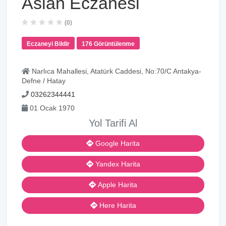
Aslan Eczanesi
(0)
Eczaneyi Bildir
176 Görüntülenme
Narlıca Mahallesi, Atatürk Caddesi, No:70/C Antakya-
Defne / Hatay
03262344441
01 Ocak 1970
Yol Tarifi Al
Google Harita
Yandex Harita
Apple Harita
Here Harita