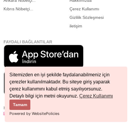
Ankara Nöbetçi...
Hakkımızda
Kıbrıs Nöbetçi...
Çerez Kullanımı
Gizlilik Sözleşmesi
iletişim
FAYDALI BAĞLANTILAR
Sitemizden en iyi şekilde faydalanabilmeniz için
çerezler kullanılmaktadır. Bu siteye giriş yaparak
çerez kullanımını kabul etmiş sayılıyorsunuz.
Detaylı bilgi için metni okuyunuz.
Çerez Kullanımı
Tamam
HIZLI İLETIŞIM
info@nobetcieczane.net
Powered by WebsitePolicies
BIZI TAKIP EDIN