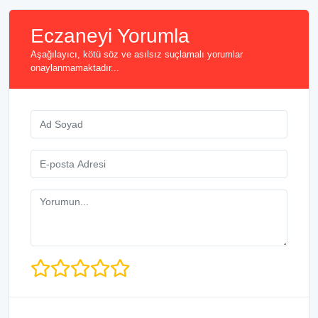
Eczaneyi Yorumla
Aşağılayıcı, kötü söz ve asılsız suçlamalı yorumlar
onaylanmamaktadır...