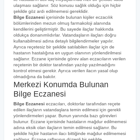
ulaşması sağlanır. Söz konusu sağlık olduğu için hiçbir
şekilde göz ardı edilmemesi gereklidir.
Bilge Eczanesi
içerisinde bulunan kişiler eczacılık
bölümlerinden mezun olmuş farmakoloji alanında
kendilerini geliştirmiştir. Bu sayede ilaçlar hakkında
oldukça donanımlıdırlar. Vatandaşların ilaçları doğru
kullanabilmesi adına detaylı bilgilendirmeler yapılır.
Ayrıca reçetesiz bir şekilde satılabilen ilaçlar için de
hastanın hastalığına en uygun olanının yönlendirilmesi
sağlanır. Eczane içerisinde görev alan eczacıların verilen
reçetenin bir doktor tarafından yazılıp yazılmadığını
kontrol etmesi gerekir. Ayrıca verilen ilacın yasal olup
olmadığına da bakılır.
Merkezi Konumda Bulunan
Bilge Eczanesi
Bilge Eczanesi
eczacıları, doktorlar tarafından reçete
edilen ilaçların vatandaşlara temin edilmesi için gerekli
yönlendirmeleri yapar. Bunun yanında bazı görevleri
bulunur. Eczane içerisinde hastaların mağdur edilmemesi
adına eksik olan ilaçların temin edilmesi sağlanır. Bu
şekilde hiçbir hastanın ilacı bittiğinde mağdur edilmemesi
sağlanır. Eczane raflarının düzenli bir şekilde