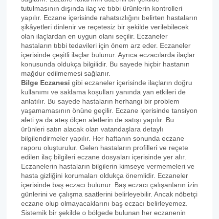
tutulmasının dışında ilaç ve tıbbi ürünlerin kontrolleri
yapılır. Eczane içerisinde rahatsızlığını belirten hastaların
şikâyetleri dinlenir ve reçetesiz bir şekilde verilebilecek
olan ilaçlardan en uygun olanı seçilir. Eczaneler
hastaların tıbbi tedavileri için önem arz eder. Eczaneler
içerisinde çeşitli ilaçlar bulunur. Ayrıca eczacılarda ilaçlar
konusunda oldukça bilgilidir. Bu sayede hiçbir hastanın
mağdur edilmemesi sağlanır.
Bilge Eczanesi
gibi eczaneler içerisinde ilaçların doğru
kullanımı ve saklama koşulları yanında yan etkileri de
anlatılır. Bu sayede hastaların herhangi bir problem
yaşamamasının önüne geçilir. Eczane içerisinde tansiyon
aleti ya da ateş ölçen aletlerin de satışı yapılır. Bu
ürünleri satın alacak olan vatandaşlara detaylı
bilgilendirmeler yapılır. Her haftanın sonunda eczane
raporu oluşturulur. Gelen hastaların profilleri ve reçete
edilen ilaç bilgileri eczane dosyaları içerisinde yer alır.
Eczanelerin hastaların bilgilerin kimseye vermemeleri ve
hasta gizliğini korumaları oldukça önemlidir. Eczaneler
içerisinde baş eczacı bulunur. Baş eczacı çalışanların izin
günlerini ve çalışma saatlerini belirleyebilir. Ancak nöbetçi
eczane olup olmayacaklarını baş eczacı belirleyemez.
Sistemik bir şekilde o bölgede bulunan her eczanenin