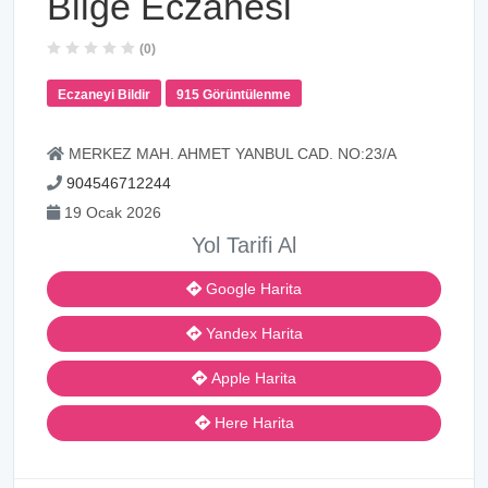
Bilge Eczanesi
(0)
Eczaneyi Bildir
915 Görüntülenme
MERKEZ MAH. AHMET YANBUL CAD. NO:23/A
904546712244
19 Ocak 2026
Yol Tarifi Al
Google Harita
Yandex Harita
Apple Harita
Here Harita