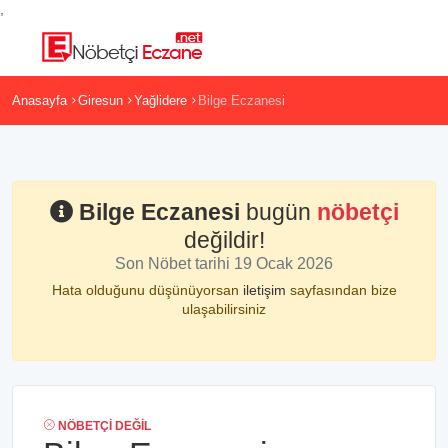
,
Anasayfa
Giresun
Yağlidere
Bilge Eczanesi
Bilge Eczanesi
bugün
nöbetçi
değildir!
Son Nöbet tarihi 19 Ocak 2026
Hata olduğunu düşünüyorsan
iletişim
sayfasından bize
ulaşabilirsiniz
NÖBETÇI DEĞIL