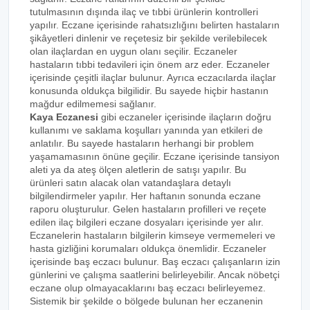
tutulmasının dışında ilaç ve tıbbi ürünlerin kontrolleri
yapılır. Eczane içerisinde rahatsızlığını belirten hastaların
şikâyetleri dinlenir ve reçetesiz bir şekilde verilebilecek
olan ilaçlardan en uygun olanı seçilir. Eczaneler
hastaların tıbbi tedavileri için önem arz eder. Eczaneler
içerisinde çeşitli ilaçlar bulunur. Ayrıca eczacılarda ilaçlar
konusunda oldukça bilgilidir. Bu sayede hiçbir hastanın
mağdur edilmemesi sağlanır.
Kaya Eczanesi
gibi eczaneler içerisinde ilaçların doğru
kullanımı ve saklama koşulları yanında yan etkileri de
anlatılır. Bu sayede hastaların herhangi bir problem
yaşamamasının önüne geçilir. Eczane içerisinde tansiyon
aleti ya da ateş ölçen aletlerin de satışı yapılır. Bu
ürünleri satın alacak olan vatandaşlara detaylı
bilgilendirmeler yapılır. Her haftanın sonunda eczane
raporu oluşturulur. Gelen hastaların profilleri ve reçete
edilen ilaç bilgileri eczane dosyaları içerisinde yer alır.
Eczanelerin hastaların bilgilerin kimseye vermemeleri ve
hasta gizliğini korumaları oldukça önemlidir. Eczaneler
içerisinde baş eczacı bulunur. Baş eczacı çalışanların izin
günlerini ve çalışma saatlerini belirleyebilir. Ancak nöbetçi
eczane olup olmayacaklarını baş eczacı belirleyemez.
Sistemik bir şekilde o bölgede bulunan her eczanenin