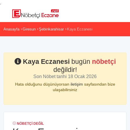
,
Anasayfa
Giresun
Şebinkarahisar
Kaya Eczanesi
Kaya Eczanesi
bugün
nöbetçi
değildir!
Son Nöbet tarihi 18 Ocak 2026
Hata olduğunu düşünüyorsan
iletişim
sayfasından bize
ulaşabilirsiniz
NÖBETÇI DEĞIL