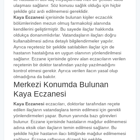
ulaşması sağlanır. Söz konusu sağlık olduğu için hiçbir
şekilde göz ardı edilmemesi gereklidir.
Kaya Eczanesi
içerisinde bulunan kişiler eczacılık
bölümlerinden mezun olmuş farmakoloji alanında
kendilerini geliştirmiştir. Bu sayede ilaçlar hakkında
oldukça donanımlıdırlar. Vatandaşların ilaçları doğru
kullanabilmesi adına detaylı bilgilendirmeler yapılır.
Ayrıca reçetesiz bir şekilde satılabilen ilaçlar için de
hastanın hastalığına en uygun olanının yönlendirilmesi
sağlanır. Eczane içerisinde görev alan eczacıların verilen
reçetenin bir doktor tarafından yazılıp yazılmadığını
kontrol etmesi gerekir. Ayrıca verilen ilacın yasal olup
olmadığına da bakılır.
Merkezi Konumda Bulunan
Kaya Eczanesi
Kaya Eczanesi
eczacıları, doktorlar tarafından reçete
edilen ilaçların vatandaşlara temin edilmesi için gerekli
yönlendirmeleri yapar. Bunun yanında bazı görevleri
bulunur. Eczane içerisinde hastaların mağdur edilmemesi
adına eksik olan ilaçların temin edilmesi sağlanır. Bu
şekilde hiçbir hastanın ilacı bittiğinde mağdur edilmemesi
sağlanır. Eczane raflarının düzenli bir şekilde