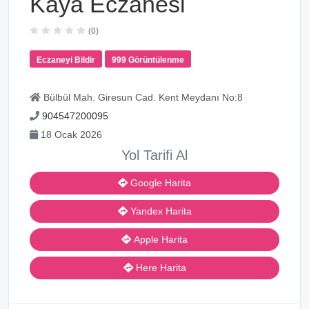
Kaya Eczanesi
(0)
Eczaneyi Bildir
999 Görüntülenme
Bülbül Mah. Giresun Cad. Kent Meydanı No:8
904547200095
18 Ocak 2026
Yol Tarifi Al
Google Harita
Yandex Harita
Apple Harita
Here Harita