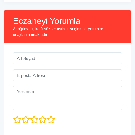
Eczaneyi Yorumla
Aşağılayıcı, kötü söz ve asılsız suçlamalı yorumlar
onaylanmamaktadır...