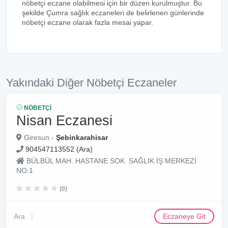
nöbetçi eczane olabilmesi için bir düzen kurulmuştur. Bu
şekilde Çumra sağlık eczaneleri de belirlenen günlerinde
nöbetçi eczane olarak fazla mesai yapar.
Yakındaki Diğer Nöbetçi Eczaneler
NÖBETÇI
Nisan Eczanesi
Giresun -
Şebinkarahisar
904547113552 (Ara)
BÜLBÜL MAH. HASTANE SOK. SAĞLIK İŞ MERKEZİ
NO:1
(0)
Ara
Eczaneye Git