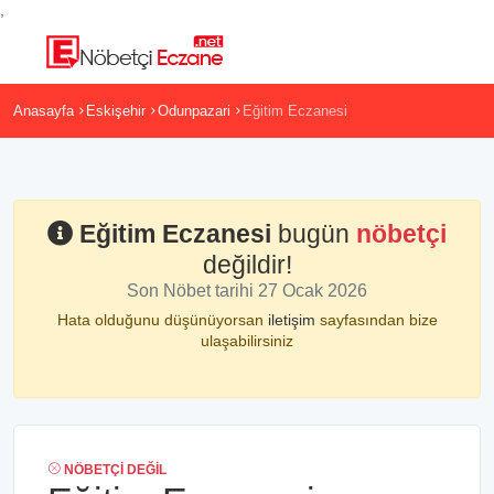
,
Anasayfa
Eskişehir
Odunpazari
Eğitim Eczanesi
Eğitim Eczanesi
bugün
nöbetçi
değildir!
Son Nöbet tarihi 27 Ocak 2026
Hata olduğunu düşünüyorsan
iletişim
sayfasından bize
ulaşabilirsiniz
NÖBETÇI DEĞIL