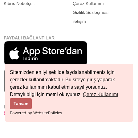
Kıbrıs Nöbetçi...
Çerez Kullanımı
Gizlilik Sözleşmesi
iletişim
FAYDALI BAĞLANTILAR
Sitemizden en iyi şekilde faydalanabilmeniz için
çerezler kullanılmaktadır. Bu siteye giriş yaparak
çerez kullanımını kabul etmiş sayılıyorsunuz.
Detaylı bilgi için metni okuyunuz.
Çerez Kullanımı
Tamam
HIZLI İLETIŞIM
info@nobetcieczane.net
Powered by WebsitePolicies
BIZI TAKIP EDIN