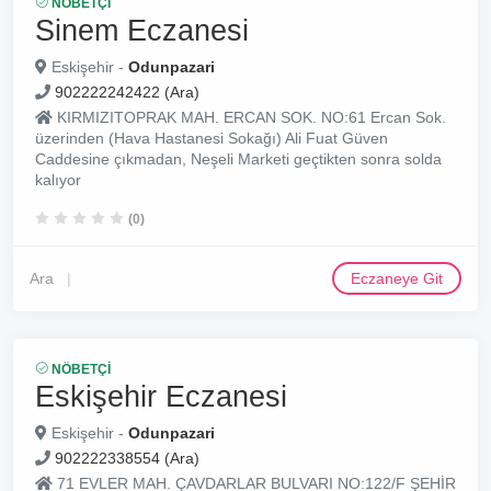
NÖBETÇI
Sinem Eczanesi
Eskişehir -
Odunpazari
902222242422 (Ara)
KIRMIZITOPRAK MAH. ERCAN SOK. NO:61 Ercan Sok.
üzerinden (Hava Hastanesi Sokağı) Ali Fuat Güven
Caddesine çıkmadan, Neşeli Marketi geçtikten sonra solda
kalıyor
(0)
Ara
Eczaneye Git
NÖBETÇI
Eskişehir Eczanesi
Eskişehir -
Odunpazari
902222338554 (Ara)
71 EVLER MAH. ÇAVDARLAR BULVARI NO:122/F ŞEHİR