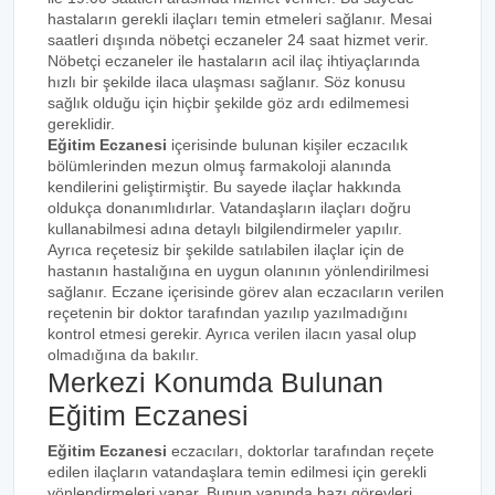
hastaların gerekli ilaçları temin etmeleri sağlanır. Mesai
saatleri dışında nöbetçi eczaneler 24 saat hizmet verir.
Nöbetçi eczaneler ile hastaların acil ilaç ihtiyaçlarında
hızlı bir şekilde ilaca ulaşması sağlanır. Söz konusu
sağlık olduğu için hiçbir şekilde göz ardı edilmemesi
gereklidir.
Eğitim Eczanesi
içerisinde bulunan kişiler eczacılık
bölümlerinden mezun olmuş farmakoloji alanında
kendilerini geliştirmiştir. Bu sayede ilaçlar hakkında
oldukça donanımlıdırlar. Vatandaşların ilaçları doğru
kullanabilmesi adına detaylı bilgilendirmeler yapılır.
Ayrıca reçetesiz bir şekilde satılabilen ilaçlar için de
hastanın hastalığına en uygun olanının yönlendirilmesi
sağlanır. Eczane içerisinde görev alan eczacıların verilen
reçetenin bir doktor tarafından yazılıp yazılmadığını
kontrol etmesi gerekir. Ayrıca verilen ilacın yasal olup
olmadığına da bakılır.
Merkezi Konumda Bulunan
Eğitim Eczanesi
Eğitim Eczanesi
eczacıları, doktorlar tarafından reçete
edilen ilaçların vatandaşlara temin edilmesi için gerekli
yönlendirmeleri yapar. Bunun yanında bazı görevleri