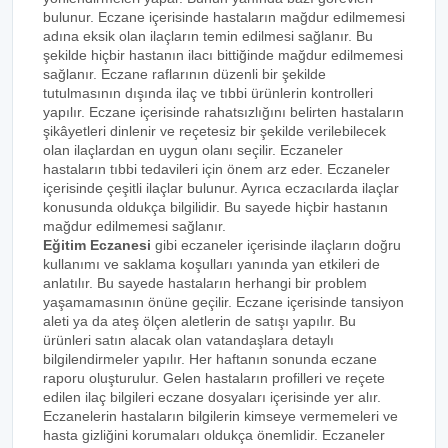
bulunur. Eczane içerisinde hastaların mağdur edilmemesi
adına eksik olan ilaçların temin edilmesi sağlanır. Bu
şekilde hiçbir hastanın ilacı bittiğinde mağdur edilmemesi
sağlanır. Eczane raflarının düzenli bir şekilde
tutulmasının dışında ilaç ve tıbbi ürünlerin kontrolleri
yapılır. Eczane içerisinde rahatsızlığını belirten hastaların
şikâyetleri dinlenir ve reçetesiz bir şekilde verilebilecek
olan ilaçlardan en uygun olanı seçilir. Eczaneler
hastaların tıbbi tedavileri için önem arz eder. Eczaneler
içerisinde çeşitli ilaçlar bulunur. Ayrıca eczacılarda ilaçlar
konusunda oldukça bilgilidir. Bu sayede hiçbir hastanın
mağdur edilmemesi sağlanır.
Eğitim Eczanesi
gibi eczaneler içerisinde ilaçların doğru
kullanımı ve saklama koşulları yanında yan etkileri de
anlatılır. Bu sayede hastaların herhangi bir problem
yaşamamasının önüne geçilir. Eczane içerisinde tansiyon
aleti ya da ateş ölçen aletlerin de satışı yapılır. Bu
ürünleri satın alacak olan vatandaşlara detaylı
bilgilendirmeler yapılır. Her haftanın sonunda eczane
raporu oluşturulur. Gelen hastaların profilleri ve reçete
edilen ilaç bilgileri eczane dosyaları içerisinde yer alır.
Eczanelerin hastaların bilgilerin kimseye vermemeleri ve
hasta gizliğini korumaları oldukça önemlidir. Eczaneler