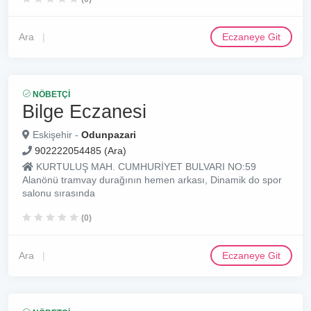
Ara
Eczaneye Git
NÖBETÇI
Bilge Eczanesi
Eskişehir -
Odunpazari
902222054485 (Ara)
KURTULUŞ MAH. CUMHURİYET BULVARI NO:59
Alanönü tramvay durağının hemen arkası, Dinamik do spor
salonu sırasında
(0)
Ara
Eczaneye Git