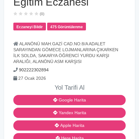
Eğitim Eczanesi
(0)
Eczaneyi Bildir
475 Görüntülenme
ALANÖNÜ MAH.GAZİ CAD.NO:8/A ADALET
SARAYINDAN GÖMECE LOJMANLARINA ÇIKARKEN
İLK SOLDA, SAKARYA ÖĞRENCİ YURDU KARŞI
ARALIĞI, ALANÖNÜ ASM KARŞISI
902222302894
27 Ocak 2026
Yol Tarifi Al
Google Harita
Yandex Harita
Apple Harita
Here Harita