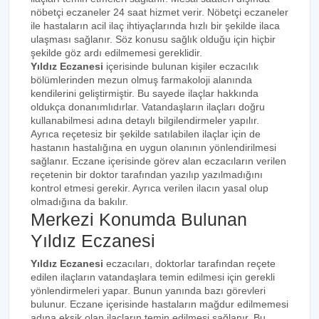
nöbetçi eczaneler 24 saat hizmet verir. Nöbetçi eczaneler
ile hastaların acil ilaç ihtiyaçlarında hızlı bir şekilde ilaca
ulaşması sağlanır. Söz konusu sağlık olduğu için hiçbir
şekilde göz ardı edilmemesi gereklidir.
Yıldız Eczanesi
içerisinde bulunan kişiler eczacılık
bölümlerinden mezun olmuş farmakoloji alanında
kendilerini geliştirmiştir. Bu sayede ilaçlar hakkında
oldukça donanımlıdırlar. Vatandaşların ilaçları doğru
kullanabilmesi adına detaylı bilgilendirmeler yapılır.
Ayrıca reçetesiz bir şekilde satılabilen ilaçlar için de
hastanın hastalığına en uygun olanının yönlendirilmesi
sağlanır. Eczane içerisinde görev alan eczacıların verilen
reçetenin bir doktor tarafından yazılıp yazılmadığını
kontrol etmesi gerekir. Ayrıca verilen ilacın yasal olup
olmadığına da bakılır.
Merkezi Konumda Bulunan
Yıldız Eczanesi
Yıldız Eczanesi
eczacıları, doktorlar tarafından reçete
edilen ilaçların vatandaşlara temin edilmesi için gerekli
yönlendirmeleri yapar. Bunun yanında bazı görevleri
bulunur. Eczane içerisinde hastaların mağdur edilmemesi
adına eksik olan ilaçların temin edilmesi sağlanır. Bu