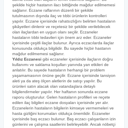
şekilde hiçbir hastanın ilacı bittiğinde mağdur edilmemesi
sağlanır. Eczane raflarının düzenli bir şekilde
tutulmasının dışında ilaç ve tıbbi ürünlerin kontrolleri
yapılır. Eczane içerisinde rahatsızlığını belirten hastaların
şikâyetleri dinlenir ve reçetesiz bir şekilde verilebilecek
olan ilaçlardan en uygun olanı seçilir. Eczaneler
hastaların tıbbi tedavileri için önem arz eder. Eczaneler
içerisinde çeşitli ilaçlar bulunur. Ayrıca eczacılarda ilaçlar
konusunda oldukça bilgilidir. Bu sayede hiçbir hastanın
mağdur edilmemesi sağlanır.
Yıldız Eczanesi
gibi eczaneler içerisinde ilaçların doğru
kullanımı ve saklama koşulları yanında yan etkileri de
anlatılır. Bu sayede hastaların herhangi bir problem
yaşamamasının önüne geçilir. Eczane içerisinde tansiyon
aleti ya da ateş ölçen aletlerin de satışı yapılır. Bu
ürünleri satın alacak olan vatandaşlara detaylı
bilgilendirmeler yapılır. Her haftanın sonunda eczane
raporu oluşturulur. Gelen hastaların profilleri ve reçete
edilen ilaç bilgileri eczane dosyaları içerisinde yer alır.
Eczanelerin hastaların bilgilerin kimseye vermemeleri ve
hasta gizliğini korumaları oldukça önemlidir. Eczaneler
içerisinde baş eczacı bulunur. Baş eczacı çalışanların izin
günlerini ve çalışma saatlerini belirleyebilir. Ancak nöbetçi