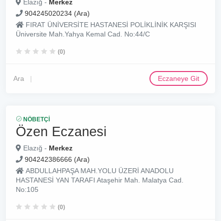
Elazığ -
Merkez
904245020234 (Ara)
FIRAT ÜNİVERSİTE HASTANESİ POLİKLİNİK KARŞISI
Üniversite Mah.Yahya Kemal Cad. No:44/C
(0)
Ara
Eczaneye Git
NÖBETÇI
Özen Eczanesi
Elazığ -
Merkez
904242386666 (Ara)
ABDULLAHPAŞA MAH.YOLU ÜZERİ ANADOLU
HASTANESİ YAN TARAFI Ataşehir Mah. Malatya Cad.
No:105
(0)