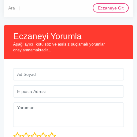
Ara
Eczaneye Git
Eczaneyi Yorumla
Aşağılayıcı, kötü söz ve asılsız suçlamalı yorumlar
onaylanmamaktadır...