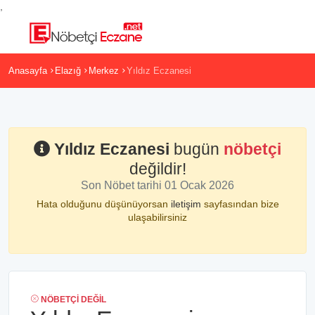
,
Anasayfa
Elazığ
Merkez
Yıldız Eczanesi
Yıldız Eczanesi
bugün
nöbetçi
değildir!
Son Nöbet tarihi 01 Ocak 2026
Hata olduğunu düşünüyorsan
iletişim
sayfasından bize
ulaşabilirsiniz
NÖBETÇI DEĞIL