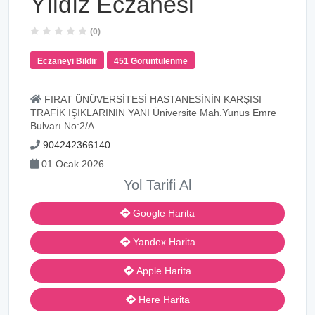
Yıldız Eczanesi
(0)
Eczaneyi Bildir
451 Görüntülenme
FIRAT ÜNÜVERSİTESİ HASTANESİNİN KARŞISI
TRAFİK IŞIKLARININ YANI Üniversite Mah.Yunus Emre
Bulvarı No:2/A
904242366140
01 Ocak 2026
Yol Tarifi Al
Google Harita
Yandex Harita
Apple Harita
Here Harita