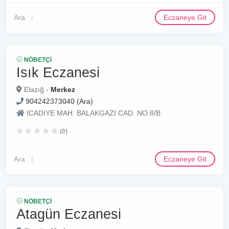
Ara
Eczaneye Git
NÖBETÇI
Isık Eczanesi
Elazığ -
Merkez
904242373040 (Ara)
ICADIYE MAH. BALAKGAZI CAD. NO:8/B
(0)
Ara
Eczaneye Git
NÖBETÇI
Atagün Eczanesi