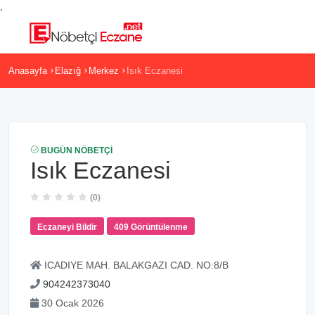
,
Anasayfa
Elazığ
Merkez
Isık Eczanesi
BUGÜN NÖBETÇI
Isık Eczanesi
(0)
Eczaneyi Bildir
409 Görüntülenme
ICADIYE MAH. BALAKGAZI CAD. NO:8/B
904242373040
30 Ocak 2026