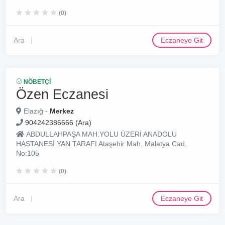
(0)
Ara
Eczaneye Git
NÖBETÇI
Özen Eczanesi
Elazığ -
Merkez
904242386666 (Ara)
ABDULLAHPAŞA MAH.YOLU ÜZERİ ANADOLU
HASTANESİ YAN TARAFI Ataşehir Mah. Malatya Cad.
No:105
(0)
Ara
Eczaneye Git