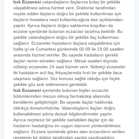
Isık Eczanesi
vatandaşların ilaçlarına kolay bir şekilde
ulaşabilmesi adına hizmet verir. Doktorlar tarafından
reçete edilen ilaçların doğru bir şekilde kullanılması için
ilaçların hastalara nasıl kullanılacağına dair açıklamaları
yapılır. Ayrıca ilaçların doğru saklanma koşulları da
eczane içerisinde bulunan eczacılar tarafına belirtilir. Bu
şekilde vatandaşların doğru bir şekilde ilaç kullanması
sağlanır. Eczaneler hastaların ilaçlara ulaşabilmesi için
hafta içi ve Cumartesi günlerinde 00.09 ile 19.00 saatleri
arasında hizmet verirler. Bu sayede hastaların gerekli
ilaçları temin etmeleri sağlanır. Mesai saatleri dışında
nöbetçi eczaneler 24 saat hizmet verir. Nöbetçi eczaneler
ile hastaların acil ilaç ihtiyaçlarında hızlı bir şekilde ilaca
ulaşması sağlanır. Söz konusu sağlık olduğu için hiçbir
şekilde göz ardı edilmemesi gereklidir.
Isık Eczanesi
içerisinde bulunan kişiler eczacılık
bölümlerinden mezun olmuş farmakoloji alanında
kendilerini geliştirmiştir. Bu sayede ilaçlar hakkında
oldukça donanımlıdırlar. Vatandaşların ilaçları doğru
kullanabilmesi adına detaylı bilgilendirmeler yapılır.
Ayrıca reçetesiz bir şekilde satılabilen ilaçlar için de
hastanın hastalığına en uygun olanının yönlendirilmesi
sağlanır. Eczane içerisinde görev alan eczacıların verilen
reçetenin bir doktor tarafından yazılıp yazılmadığını