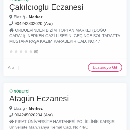
NÖBETÇI
Çakılcıoglu Eczanesi
Elazığ -
Merkez
904242332020 (Ara)
ORDUEVİNDEN BİZİM TOPTAN MARKET(DOĞU
GARAJI) İNERKEN GAZİ LİSESİNİ GEÇİNCE SOL TARAFTA
MUSTAFA PAŞA KAZIM KARABEKIR CAD. NO:47
(0)
Ara
Eczaneye Git
NÖBETÇI
Atagün Eczanesi
Elazığ -
Merkez
904245020234 (Ara)
FIRAT ÜNİVERSİTE HASTANESİ POLİKLİNİK KARŞISI
Üniversite Mah.Yahya Kemal Cad. No:44/C