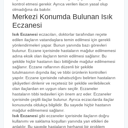
kontrol etmesi gerekir. Ayrıca verilen ilacın yasal olup
olmadığına da bakılır.
Merkezi Konumda Bulunan Isık
Eczanesi
Isık Eczanesi
eczacıları, doktorlar tarafından reçete
edilen ilaçların vatandaşlara temin edilmesi için gerekli
yönlendirmeleri yapar. Bunun yanında bazı görevleri
bulunur. Eczane içerisinde hastaların mağdur edilmemesi
adına eksik olan ilaçların temin edilmesi sağlanır. Bu
şekilde hiçbir hastanın ilacı bittiğinde mağdur edilmemesi
sağlanır. Eczane raflarının düzenli bir şekilde
tutulmasının dışında ilaç ve tıbbi ürünlerin kontrolleri
yapılır. Eczane içerisinde rahatsızlığını belirten hastaların
şikâyetleri dinlenir ve reçetesiz bir şekilde verilebilecek
olan ilaçlardan en uygun olanı seçilir. Eczaneler
hastaların tıbbi tedavileri için önem arz eder. Eczaneler
içerisinde çeşitli ilaçlar bulunur. Ayrıca eczacılarda ilaçlar
konusunda oldukça bilgilidir. Bu sayede hiçbir hastanın
mağdur edilmemesi sağlanır.
Isık Eczanesi
gibi eczaneler içerisinde ilaçların doğru
kullanımı ve saklama koşulları yanında yan etkileri de
anlatılır. Bu sayede hastaların herhangi bir problem