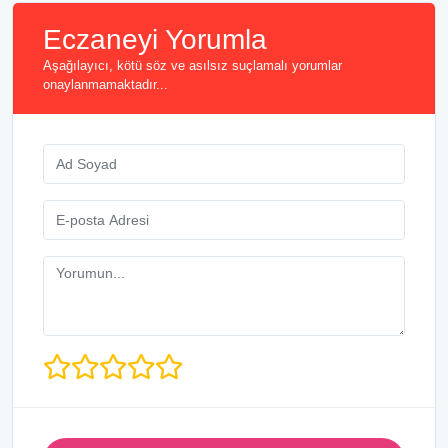
Eczaneyi Yorumla
Aşağılayıcı, kötü söz ve asılsız suçlamalı yorumlar
onaylanmamaktadır...