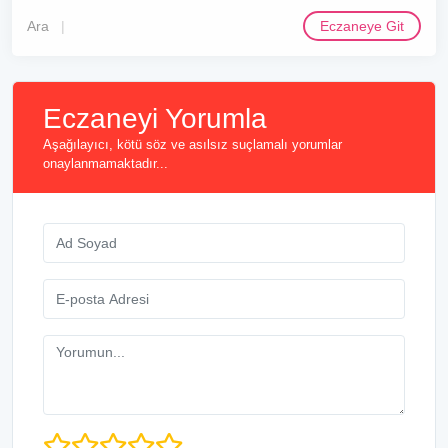
Ara
Eczaneye Git
Eczaneyi Yorumla
Aşağılayıcı, kötü söz ve asılsız suçlamalı yorumlar
onaylanmamaktadır...