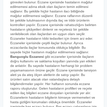
görevleri bulunur. Eczane içerisinde hastaların mağdur
edilmemesi adına eksik olan ilaçların temin edilmesi
sağlanır. Bu şekilde hiçbir hastanın ilacı bittiğinde
mağdur edilmemesi sağlanır. Eczane raflarının düzenli
bir şekilde tutulmasının dışında ilaç ve tıbbi ürünlerin
kontrolleri yapılır. Eczane içerisinde rahatsızlığını belirten
hastaların şikâyetleri dinlenir ve reçetesiz bir şekilde
verilebilecek olan ilaçlardan en uygun olanı seçilir.
Eczaneler hastaların tıbbi tedavileri için önem arz eder.
Eczaneler içerisinde çeşitli ilaçlar bulunur. Ayrıca
eczacılarda ilaçlar konusunda oldukça bilgilidir. Bu
sayede hiçbir hastanın mağdur edilmemesi sağlanır.
Banguoglu Eczanesi
gibi eczaneler içerisinde ilaçların
doğru kullanımı ve saklama koşulları yanında yan etkileri
de anlatılır. Bu sayede hastaların herhangi bir problem
yaşamamasının önüne geçilir. Eczane içerisinde tansiyon
aleti ya da ateş ölçen aletlerin de satışı yapılır. Bu
ürünleri satın alacak olan vatandaşlara detaylı
bilgilendirmeler yapılır. Her haftanın sonunda eczane
raporu oluşturulur. Gelen hastaların profilleri ve reçete
edilen ilaç bilgileri eczane dosyaları içerisinde yer alır.
Eczanelerin hastaların bilgilerin kimseye vermemeleri ve
hasta gizliğini korumaları oldukça önemlidir. Eczaneler
içerisinde baş eczacı bulunur. Baş eczacı çalışanların izin