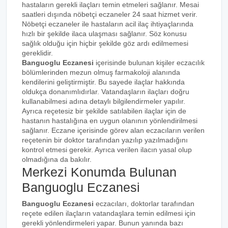
hastaların gerekli ilaçları temin etmeleri sağlanır. Mesai
saatleri dışında nöbetçi eczaneler 24 saat hizmet verir.
Nöbetçi eczaneler ile hastaların acil ilaç ihtiyaçlarında
hızlı bir şekilde ilaca ulaşması sağlanır. Söz konusu
sağlık olduğu için hiçbir şekilde göz ardı edilmemesi
gereklidir.
Banguoglu Eczanesi
içerisinde bulunan kişiler eczacılık
bölümlerinden mezun olmuş farmakoloji alanında
kendilerini geliştirmiştir. Bu sayede ilaçlar hakkında
oldukça donanımlıdırlar. Vatandaşların ilaçları doğru
kullanabilmesi adına detaylı bilgilendirmeler yapılır.
Ayrıca reçetesiz bir şekilde satılabilen ilaçlar için de
hastanın hastalığına en uygun olanının yönlendirilmesi
sağlanır. Eczane içerisinde görev alan eczacıların verilen
reçetenin bir doktor tarafından yazılıp yazılmadığını
kontrol etmesi gerekir. Ayrıca verilen ilacın yasal olup
olmadığına da bakılır.
Merkezi Konumda Bulunan
Banguoglu Eczanesi
Banguoglu Eczanesi
eczacıları, doktorlar tarafından
reçete edilen ilaçların vatandaşlara temin edilmesi için
gerekli yönlendirmeleri yapar. Bunun yanında bazı