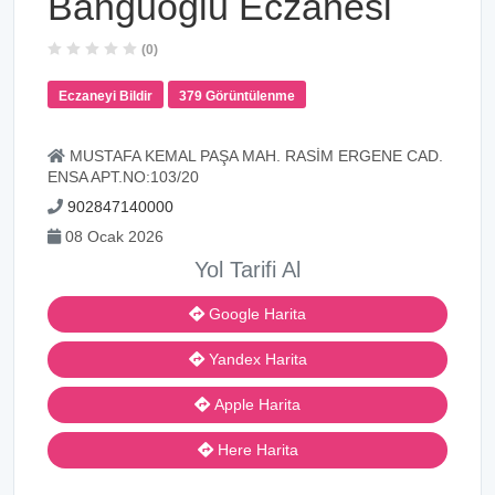
Banguoglu Eczanesi
(0)
Eczaneyi Bildir
379 Görüntülenme
MUSTAFA KEMAL PAŞA MAH. RASİM ERGENE CAD.
ENSA APT.NO:103/20
902847140000
08 Ocak 2026
Yol Tarifi Al
Google Harita
Yandex Harita
Apple Harita
Here Harita