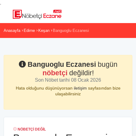
,
Anasayfa
Edirne
Keşan
Banguoglu Eczanesi
Banguoglu Eczanesi
bugün
nöbetçi
değildir!
Son Nöbet tarihi 08 Ocak 2026
Hata olduğunu düşünüyorsan
iletişim
sayfasından bize
ulaşabilirsiniz
NÖBETÇI DEĞIL